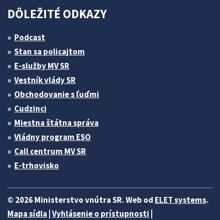
DÔLEŽITÉ ODKAZY
Podcast
Stan sa policajtom
E-služby MV SR
Vestník vlády SR
Obchodovanie s ľuďmi
Cudzinci
Miestna štátna správa
Vládny program ESO
Call centrum MV SR
E-trhovisko
© 2026 Ministerstvo vnútra SR. Web od
ELET systems
.
Mapa sídla
|
Vyhlásenie o prístupnosti
|