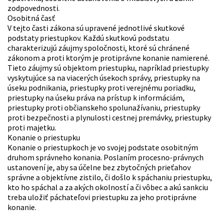
zodpovednosti.
Osobitná časť
V tejto časti zákona sú upravené jednotlivé skutkové
podstaty priestupkov. Každú skutkovú podstatu
charakterizujú záujmy spoločnosti, ktoré sú chránené
zákonom a proti ktorým je protiprávne konanie namierené.
Tieto záujmy sú objektom priestupku, napríklad priestupky
vyskytujúce sa na viacerých úsekoch správy, priestupky na
úseku podnikania, priestupky proti verejnému poriadku,
priestupky na úseku práva na prístup k informáciám,
priestupky proti občianskeho spolunažívaniu, priestupky
proti bezpečnosti a plynulosti cestnej premávky, priestupky
proti majetku.
Konanie o priestupku
Konanie o priestupkoch je vo svojej podstate osobitným
druhom správneho konania. Poslaním procesno-právnych
ustanovení je, aby sa účelne bez zbytočných prieťahov
správne a objektívne zistilo, či došlo k spáchaniu priestupku,
kto ho spáchal a za akých okolností a či vôbec a akú sankciu
treba uložiť páchateľovi priestupku za jeho protiprávne
konanie.