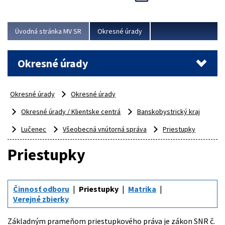
Novinky predstavili na...
Viac
Úvodná stránka MV SR
Okresné úrady
Okresné úrady
Okresné úrady
Okresné úrady
Okresné úrady / Klientske centrá
Banskobystrický kraj
Lučenec
Všeobecná vnútorná správa
Priestupky
Priestupky
Činnosť odboru
Priestupky
Matrika
Verejné zbierky
Základným prameňom priestupkového práva je zákon SNR č.