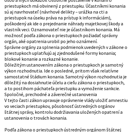
osôb a iných dôkazov. Osobitné postavenie v konaní o
priestupkoch má obvinený z priestupku. Účastníkmi konania
sú aj navrhovateľ (návrhové delikty – urážka na cti a
priestupok na úseku práva na prístup k informáciám),
poškodený ak ide o prejednanie náhrady majetkovej škody a
vlastník veci. Oznamovateľ nie je účastníkom konania. Má
možnosť podľa zákona o priestupkoch požiadať správny
orgán, aké opatrenia urobil po jeho oznámení.
Správne orgány za splnenia podmienok uvedených v zákone o
priestupkoch uplatňujú aj zjednodušené formy konania;
blokové konanie a rozkazné konanie.
Dôležitým ustanovením zákona o priestupkoch je samotný
výkon rozhodnutia. Ide o posledné, pritom však relatívne
samostatné štádium konania. Samotný výkon rozhodnutia je
dôležitý na dosiahnutie účelu a cieľu zákona o priestupkoch,
a to postihom páchateľa priestupku a vymoženie sankcie.
Spoločné, prechodné a záverečné ustanovenia
V tejto časti zákon upravuje oprávnenie vlády uložiť amnestiu
vo veciach priestupkov, pôsobnosť ústredných orgánov
štátnej správy, kontrolu dodržiavania uložených opatrení a
ustanovenia o trovách konania.
Podľa zákona o priestupkoch ústredným orgánom štátnej