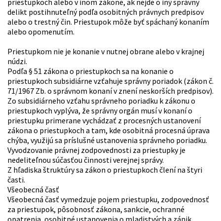
priestupkoch alebo v inom zákone, ak nejde o iný správny
delikt postihnuteľný podľa osobitných právnych predpisov
alebo o trestný čin. Priestupok môže byť spáchaný konaním
alebo opomenutím.
Priestupkom nie je konanie v nutnej obrane alebo v krajnej
núdzi.
Podľa § 51 zákona o priestupkoch sa na konanie o
priestupkoch subsidiárne vzťahuje správny poriadok (zákon č.
71/1967 Zb. o správnom konaní v znení neskorších predpisov).
Zo subsidiárneho vzťahu správneho poriadku k zákonu o
priestupkoch vyplýva, že správny orgán musí v konaní o
priestupku primerane vychádzať z procesných ustanovení
zákona o priestupkoch a tam, kde osobitná procesná úprava
chýba, využijú sa príslušné ustanovenia správneho poriadku.
Vyvodzovanie právnej zodpovednosti za priestupky je
nedeliteľnou súčasťou činnosti verejnej správy.
Z hľadiska štruktúry sa zákon o priestupkoch člení na štyri
časti.
Všeobecná časť
Všeobecná časť vymedzuje pojem priestupku, zodpovednosť
za priestupok, pôsobnosť zákona, sankcie, ochranné
opatrenia, osobitné ustanovenia o mladistvých a zánik