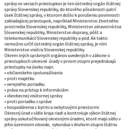
správy vo veciach priestupkov je ten ústredný orgán štátnej
správy Slovenskej republiky, do ktorého pôsobnosti patrí
úsek štátnej správy, v ktorom došlo k porušeniu povinnosti
zakladajúcej priestupok, napríklad Ministerstvo životného
prostredia Slovenskej republiky, Ministerstvo zdravotníctva
Slovenskej republiky, Ministerstvo dopravy, pôšt a
telekomunikácií Slovenskej republiky a pod. Ak takto
nemožno určiť ústredný orgán štátnej správy, je ním
Ministerstvo vnútra Slovenskej republiky.
Okrem iných správnych orgánov uvedených v zákone o
priestupkoch okresné úrady v prvom stupni prejednávajú
priestupky na úseku napr.
• občianskeho spolunažívania
• proti majetku
• verejného poriadku
• práva na prístup k informáciám
• všeobecnej vnútornej správy
• proti poriadku v správe
• hospodárenia s bytmi a nebytovými priestormi
Okresný úrad v sídle kraja riadi a kontroluje výkon štátnej
správy uskutočňovaný okresnými úradmi, ktoré majú sídlo v
jeho územnom obvode, vykonáva v druhom stupni štátnu