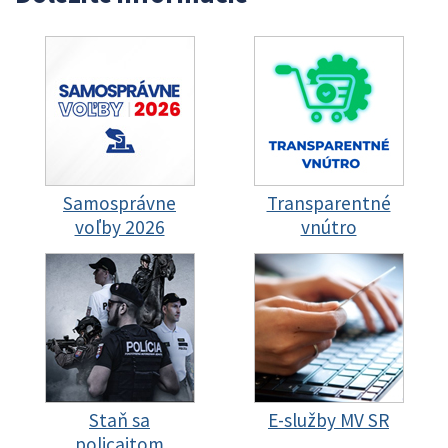
Samosprávne
Transparentné
voľby 2026
vnútro
Staň sa
E-služby MV SR
policajtom