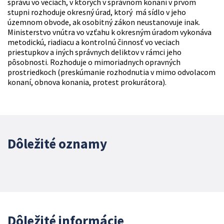
správu vo veciach, v ktorých v správnom konaní v prvom
stupni rozhoduje okresný úrad, ktorý má sídlo v jeho
územnom obvode, ak osobitný zákon neustanovuje inak.
Ministerstvo vnútra vo vzťahu k okresným úradom vykonáva
metodickú, riadiacu a kontrolnú činnosť vo veciach
priestupkov a iných správnych deliktov v rámci jeho
pôsobnosti. Rozhoduje o mimoriadnych opravných
prostriedkoch (preskúmanie rozhodnutia v mimo odvolacom
konaní, obnova konania, protest prokurátora).
Dôležité oznamy
Dôležité informácie