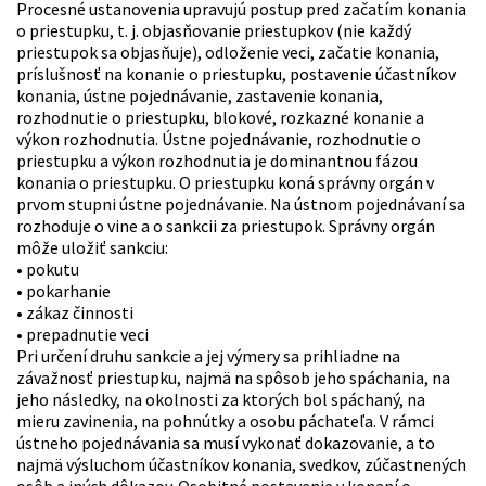
Procesné ustanovenia upravujú postup pred začatím konania
o priestupku, t. j. objasňovanie priestupkov (nie každý
priestupok sa objasňuje), odloženie veci, začatie konania,
príslušnosť na konanie o priestupku, postavenie účastníkov
konania, ústne pojednávanie, zastavenie konania,
rozhodnutie o priestupku, blokové, rozkazné konanie a
výkon rozhodnutia. Ústne pojednávanie, rozhodnutie o
priestupku a výkon rozhodnutia je dominantnou fázou
konania o priestupku. O priestupku koná správny orgán v
prvom stupni ústne pojednávanie. Na ústnom pojednávaní sa
rozhoduje o vine a o sankcii za priestupok. Správny orgán
môže uložiť sankciu:
• pokutu
• pokarhanie
• zákaz činnosti
• prepadnutie veci
Pri určení druhu sankcie a jej výmery sa prihliadne na
závažnosť priestupku, najmä na spôsob jeho spáchania, na
jeho následky, na okolnosti za ktorých bol spáchaný, na
mieru zavinenia, na pohnútky a osobu páchateľa. V rámci
ústneho pojednávania sa musí vykonať dokazovanie, a to
najmä výsluchom účastníkov konania, svedkov, zúčastnených