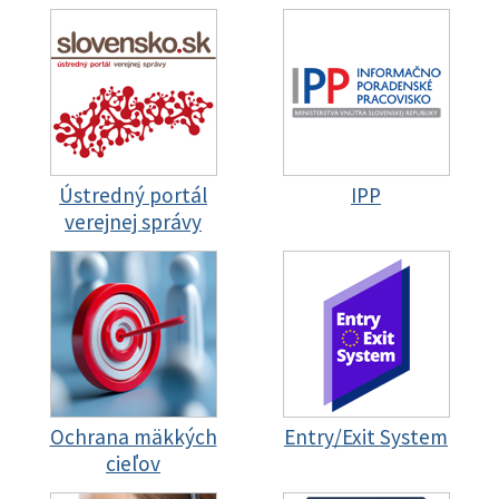
Ústredný portál
IPP
verejnej správy
Ochrana mäkkých
Entry/Exit System
cieľov