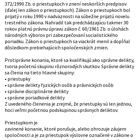
372/1990 Zb. o priestupkoch v znení neskorších predpisov
(ďalej len zákon o priestupkoch). Zákon o priestupkoch bol
prijatý v roku 1990 v nadväznosti na súbežne prijatú novelu
trestného zákona. Nahradil tak predchádzajúcu takmer 30
rokov platnú právnu úpravu zákon č. 60/1961 Zb. o úlohách
národných výborov pri zabezpečovaní socialistického
poriadku. Zákon o priestupkoch sa viackrát menil a dopĺňal
dôsledkom prebiehajúcich spoločenských zmien.
Protiprávne konania, ktoré sa kvalifikujú ako správne delikty,
tvoria početnú skupinu rôznorodých skutkov. Správne delikty
sa členia na tieto hlavné skupiny:
• priestupky
• správne delikty fyzických osôb a právnických osôb
• správne disciplinárne delikty
• správne poriadkové delikty
Z uvedeného členenia je zrejmé, že priestupky sú len jednou,
hoci veľmi početnou podskupinou správnych deliktov.
Priestupkom je
zavinené konanie, ktoré porušuje, alebo ohrozuje záujem
spoločnosti a je za priestupok výslovne označené v zákone o