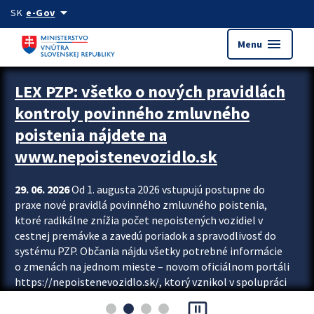
Preskocit na hlavný obsah
arrow_drop_down
SK
e-Gov
menu
Menu
Zastavit automatický posun upútavok
LEX PZP: všetko o nových pravidlách
kontroly povinného zmluvného
poistenia nájdete na
www.nepoistenevozidlo.sk
29. 06. 2026
Od 1. augusta 2026 vstupujú postupne do
praxe nové pravidlá povinného zmluvného poistenia,
ktoré radikálne znížia počet nepoistených vozidiel v
cestnej premávke a zavedú poriadok a spravodlivosť do
systému PZP. Občania nájdu všetky potrebné informácie
o zmenách na jednom mieste – novom oficiálnom portáli
https://nepoistenevozidlo.sk/, ktorý vznikol v spolupráci
Slovenskej kancelárie poisťovateľov (SKP), Slovenskej
pause_presentation
asociácie poisťovní (SLASPO) a Ministerstva vnútra SR.