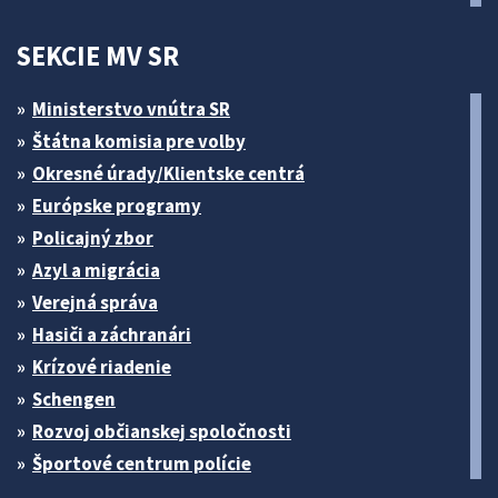
SEKCIE MV SR
Ministerstvo vnútra SR
Štátna komisia pre volby
Okresné úrady/Klientske centrá
Európske programy
Policajný zbor
Azyl a migrácia
Verejná správa
Hasiči a záchranári
Krízové riadenie
Schengen
Rozvoj občianskej spoločnosti
Športové centrum polície