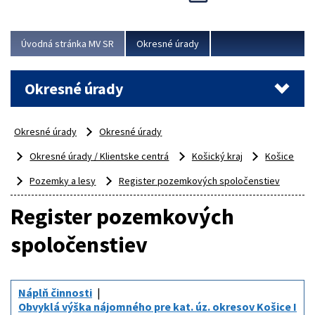
Novinky predstavili na...
Viac
Úvodná stránka MV SR
Okresné úrady
Okresné úrady
Okresné úrady
Okresné úrady
Okresné úrady / Klientske centrá
Košický kraj
Košice
Pozemky a lesy
Register pozemkových spoločenstiev
Register pozemkových
spoločenstiev
Náplň činnosti
Obvyklá výška nájomného pre kat. úz. okresov Košice I