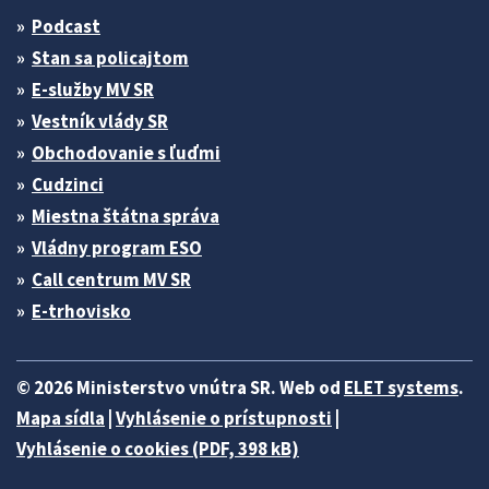
Podcast
Stan sa policajtom
E-služby MV SR
Vestník vlády SR
Obchodovanie s ľuďmi
Cudzinci
Miestna štátna správa
Vládny program ESO
Call centrum MV SR
E-trhovisko
© 2026 Ministerstvo vnútra SR. Web od
ELET systems
.
Mapa sídla
|
Vyhlásenie o prístupnosti
|
Vyhlásenie o cookies (PDF, 398 kB)