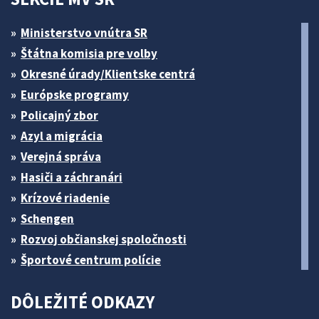
Ministerstvo vnútra SR
Štátna komisia pre volby
Okresné úrady/Klientske centrá
Európske programy
Policajný zbor
Azyl a migrácia
Verejná správa
Hasiči a záchranári
Krízové riadenie
Schengen
Rozvoj občianskej spoločnosti
Športové centrum polície
DÔLEŽITÉ ODKAZY