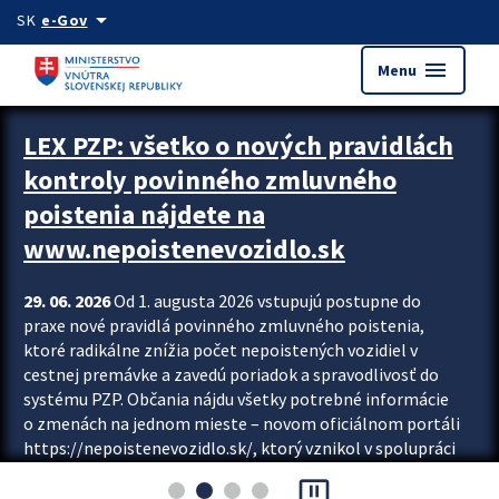
Preskocit na hlavný obsah
arrow_drop_down
SK
e-Gov
menu
Menu
Zastavit automatický posun upútavok
LEX PZP: všetko o nových pravidlách
kontroly povinného zmluvného
poistenia nájdete na
www.nepoistenevozidlo.sk
29. 06. 2026
Od 1. augusta 2026 vstupujú postupne do
praxe nové pravidlá povinného zmluvného poistenia,
ktoré radikálne znížia počet nepoistených vozidiel v
cestnej premávke a zavedú poriadok a spravodlivosť do
systému PZP. Občania nájdu všetky potrebné informácie
o zmenách na jednom mieste – novom oficiálnom portáli
https://nepoistenevozidlo.sk/, ktorý vznikol v spolupráci
Slovenskej kancelárie poisťovateľov (SKP), Slovenskej
pause_presentation
asociácie poisťovní (SLASPO) a Ministerstva vnútra SR.