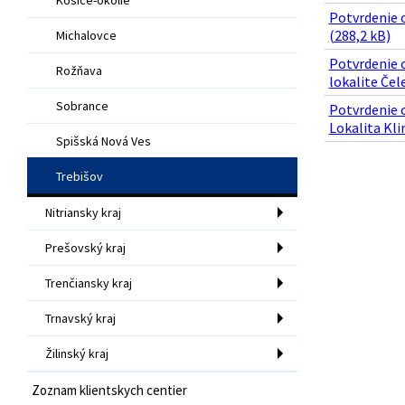
Potvrdenie o
(288,2 kB)
Michalovce
Potvrdenie 
Rožňava
lokalite Čel
Sobrance
Potvrdenie 
Lokalita Kli
Spišská Nová Ves
Trebišov
Nitriansky kraj
Prešovský kraj
Trenčiansky kraj
Trnavský kraj
Žilinský kraj
Zoznam klientskych centier