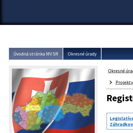
Úvodná stránka MV SR
Okresné úrady
Okresné úra
Projekt
Regis
Legislatív
Záhradkov