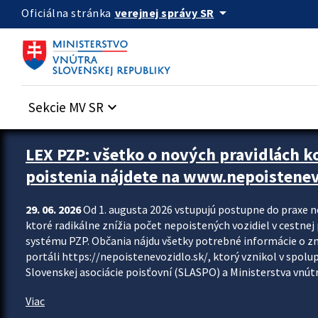
Preskocit na hlavný obsah
arrow_drop_down
verejnej správy SR
Oficiálna stránka
Sekcie MV SR
keyboard_arrow_down
Zastavit automatický posun upútavok
LEX PZP: všetko o nových pravidlách 
poistenia nájdete na www.nepoistenev
29. 06. 2026
Od 1. augusta 2026 vstupujú postupne do praxe 
ktoré radikálne znížia počet nepoistených vozidiel v cestne
systému PZP. Občania nájdu všetky potrebné informácie o 
portáli https://nepoistenevozidlo.sk/, ktorý vznikol v spolu
Slovenskej asociácie poisťovní (SLASPO) a Ministerstva vnútra
Viac