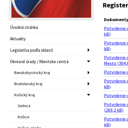
Registe
Dokumenty 
Úvodná stránka
Potvrdenie 
kB)
Aktuality
Potvrdenie 
kB)
Legislatíva podľa oblastí
Potvrdenie 
Okresné úrady / Klientske centrá
Mesto (304,
Potvrdenie 
Banskobystrický kraj
Potvrdenie 
Bratislavský kraj
kB)
Košický kraj
Potvrdenie o
Potvrdenie o
Gelnica
(269,2 kB)
Košice
Potvrdenie o
kB)
Košice-okolie