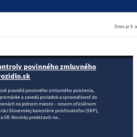
Dnes je 9. 
kontroly povinného zmluvného
ozidlo.sk
nové pravidlá povinného zmluvného poistenia,
j premávke a zavedú poriadok a spravodlivosť do
zmenách na jednom mieste – novom oficiálnom
práci Slovenskej kancelárie poisťovateľov (SKP),
 SR. Novinky predstavili na...