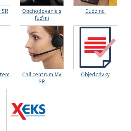
y SR
Obchodovanie s
Cudzinci
ľuďmi
stem
Call centrum MV
Objednávky
SR