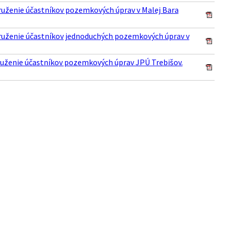
druženie účastníkov pozemkových úprav v Malej Bara
druženie účastníkov jednoduchých pozemkových úprav v
druženie účastníkov pozemkových úprav JPÚ Trebišov.