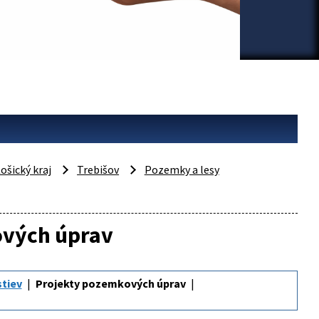
ošický kraj
Trebišov
Pozemky a lesy
ových úprav
tiev
Projekty pozemkových úprav