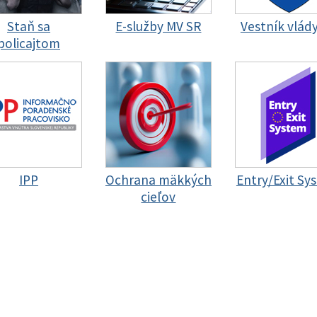
Staň sa
E-služby MV SR
Vestník vlád
policajtom
IPP
Ochrana mäkkých
Entry/Exit Sy
cieľov