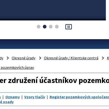
pause_presentation
dy
Okresné úrady
Okresné úrady / Klientske centrá
K
y pozemkových úprav
ter združení účastníkov pozemk
a
Oznamy
Vzory tlačív
Register pozemkových spoločens
é osady