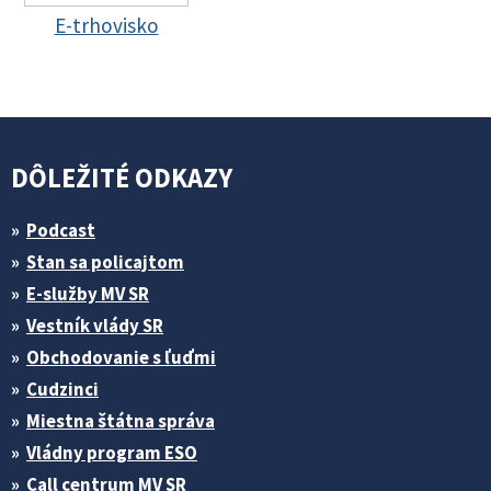
E-trhovisko
DÔLEŽITÉ ODKAZY
Podcast
Stan sa policajtom
E-služby MV SR
Vestník vlády SR
Obchodovanie s ľuďmi
Cudzinci
Miestna štátna správa
Vládny program ESO
Call centrum MV SR