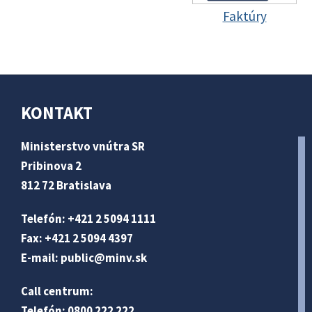
Faktúry
KONTAKT
Ministerstvo vnútra SR
Pribinova 2
812 72 Bratislava
Telefón: +421 2 5094 1111
Fax: +421 2 5094 4397
E-mail:
public@minv
.sk
Call centrum:
Telefón: 0800 222 222