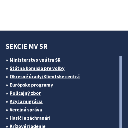
SEKCIE MV SR
Ministerstvo vnútra SR
Štátna komisia pre volby
Okresné úrady/Klientske centrá
Európske programy
Policajný zbor
Azyl a migrácia
Verejná správa
Hasiči a záchranári
Krízové riadenie