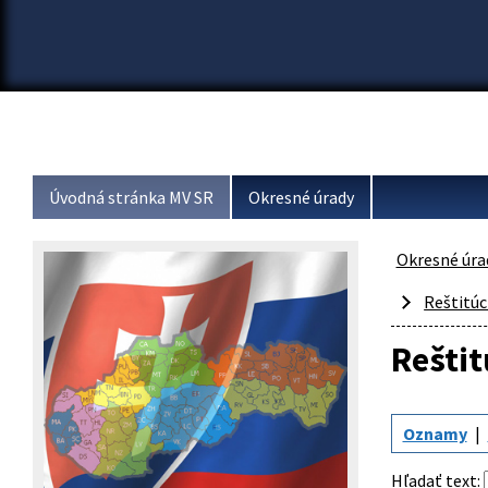
Úvodná stránka MV SR
Okresné úrady
Okresné úra
Reštitúc
Reštit
Oznamy
Hľadať text
: