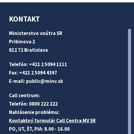
KONTAKT
Ministerstvo vnútra SR
Pribinova 2
812 72 Bratislava
Telefón: +421 2 5094 1111
Fax: +421 2 5094 4397
E-mail:
public@minv
.sk
Call centrum:
Telefón: 0800 222 222
Nahlásenie problému:
Kontaktný formulár Call Centra MV SR
PO, UT, ŠT, PIA: 8.00 - 16.00