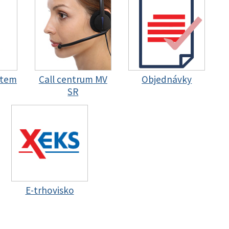
stem
Call centrum MV
Objednávky
SR
E-trhovisko