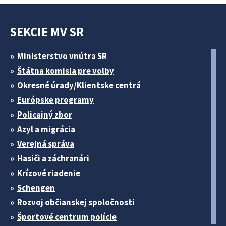
SEKCIE MV SR
Ministerstvo vnútra SR
Štátna komisia pre volby
Okresné úrady/Klientske centrá
Európske programy
Policajný zbor
Azyl a migrácia
Verejná správa
Hasiči a záchranári
Krízové riadenie
Schengen
Rozvoj občianskej spoločnosti
Športové centrum polície