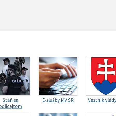
Staň sa
E-služby MV SR
Vestník vlád
policajtom