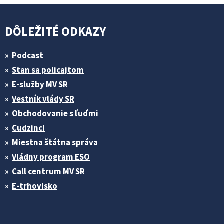
DÔLEŽITÉ ODKAZY
Podcast
Stan sa policajtom
E-služby MV SR
Vestník vlády SR
Obchodovanie s ľuďmi
Cudzinci
Miestna štátna správa
Vládny program ESO
Call centrum MV SR
E-trhovisko