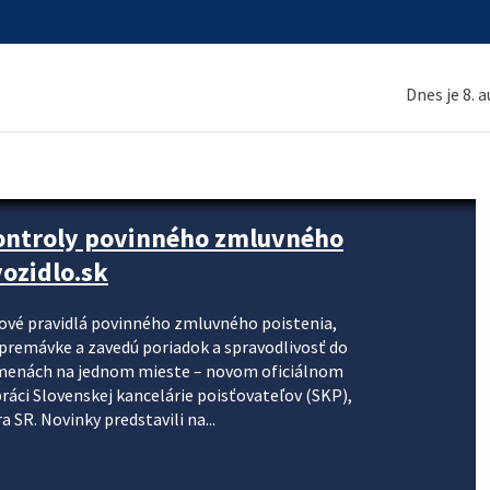
Dnes je 8. 
kontroly povinného zmluvného
ozidlo.sk
nové pravidlá povinného zmluvného poistenia,
j premávke a zavedú poriadok a spravodlivosť do
zmenách na jednom mieste – novom oficiálnom
práci Slovenskej kancelárie poisťovateľov (SKP),
 SR. Novinky predstavili na...