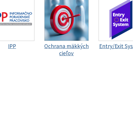
IPP
Ochrana mäkkých
Entry/Exit Sy
cieľov