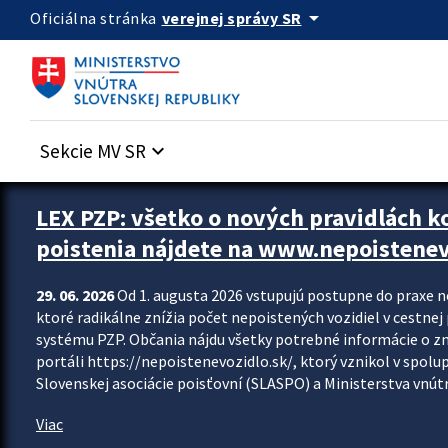
Preskocit na hlavný obsah
arrow_drop_down
verejnej správy SR
Oficiálna stránka
Sekcie MV SR
keyboard_arrow_down
Zastavit automatický posun upútavok
LEX PZP: všetko o nových pravidlách 
poistenia nájdete na www.nepoistenev
29. 06. 2026
Od 1. augusta 2026 vstupujú postupne do praxe 
ktoré radikálne znížia počet nepoistených vozidiel v cestne
systému PZP. Občania nájdu všetky potrebné informácie o 
portáli https://nepoistenevozidlo.sk/, ktorý vznikol v spolu
Slovenskej asociácie poisťovní (SLASPO) a Ministerstva vnútra
Viac