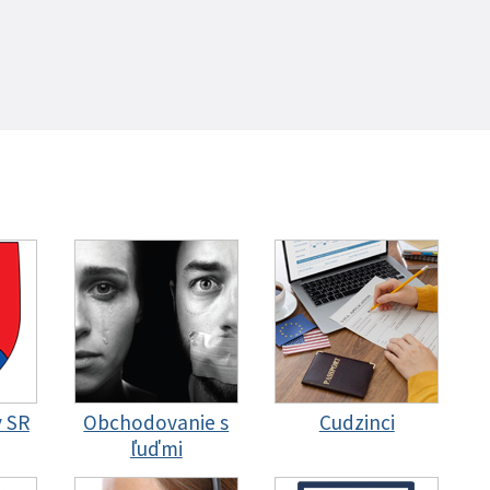
y SR
Obchodovanie s
Cudzinci
ľuďmi