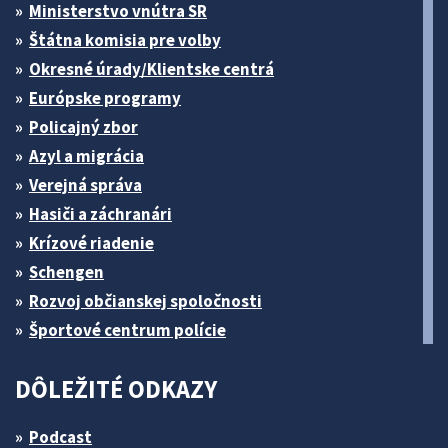
Ministerstvo vnútra SR
Štátna komisia pre volby
Okresné úrady/Klientske centrá
Európske programy
Policajný zbor
Azyl a migrácia
Verejná správa
Hasiči a záchranári
Krízové riadenie
Schengen
Rozvoj občianskej spoločnosti
Športové centrum polície
DÔLEŽITÉ ODKAZY
Podcast