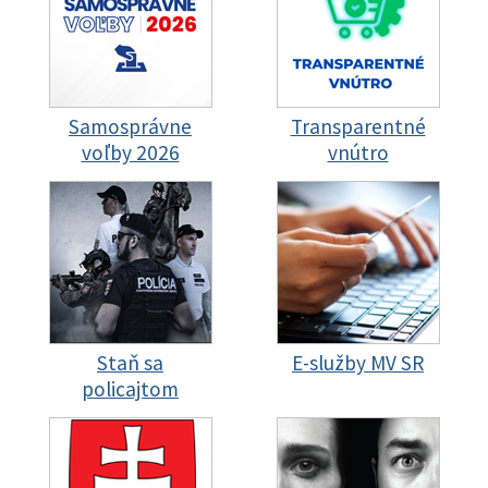
Samosprávne
Transparentné
voľby 2026
vnútro
Staň sa
E-služby MV SR
policajtom