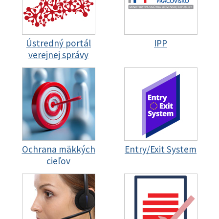
Ústredný portál
IPP
verejnej správy
Ochrana mäkkých
Entry/Exit System
cieľov