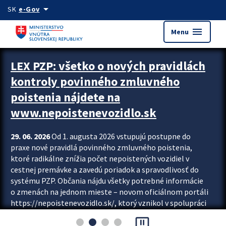
Preskocit na hlavný obsah
arrow_drop_down
SK
e-Gov
menu
Menu
Zastavit automatický posun upútavok
LEX PZP: všetko o nových pravidlách
kontroly povinného zmluvného
poistenia nájdete na
www.nepoistenevozidlo.sk
29. 06. 2026
Od 1. augusta 2026 vstupujú postupne do
praxe nové pravidlá povinného zmluvného poistenia,
ktoré radikálne znížia počet nepoistených vozidiel v
cestnej premávke a zavedú poriadok a spravodlivosť do
systému PZP. Občania nájdu všetky potrebné informácie
o zmenách na jednom mieste – novom oficiálnom portáli
https://nepoistenevozidlo.sk/, ktorý vznikol v spolupráci
Slovenskej kancelárie poisťovateľov (SKP), Slovenskej
pause_presentation
asociácie poisťovní (SLASPO) a Ministerstva vnútra SR.