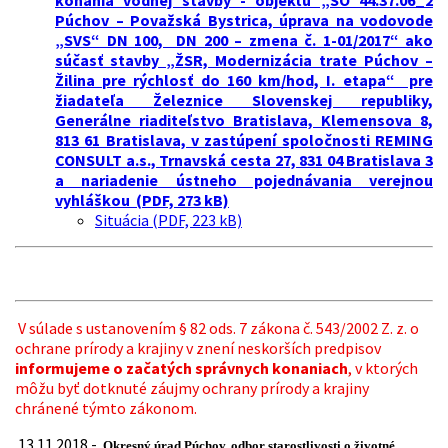
konania vodnej stavby - objektu „SO 44.37.06_2
Púchov – Považská Bystrica, úprava na vodovode
„SVS“ DN 100, DN 200 – zmena č. 1-01/2017“ ako
súčasť stavby „ŽSR, Modernizácia trate Púchov –
Žilina pre rýchlosť do 160 km/hod, I. etapa“ pre
žiadateľa Železnice Slovenskej republiky,
Generálne riaditeľstvo Bratislava, Klemensova 8,
813 61 Bratislava, v zastúpení spoločnosti REMING
CONSULT a.s., Trnavská cesta 27, 831 04 Bratislava 3
a nariadenie ústneho pojednávania verejnou
vyhláškou (PDF, 273 kB)
Situácia (PDF, 223 kB)
V súlade s ustanovením § 82 ods. 7 zákona č. 543/2002 Z. z. o
ochrane prírody a krajiny v znení neskorších predpisov
informujeme o začatých správnych konaniach
, v ktorých
môžu byť dotknuté záujmy ochrany prírody a krajiny
chránené týmto zákonom.
13.11.2018 -
Okresný úrad Púchov, odbor starostlivosti o životné