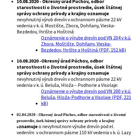
10.08.2020 - Okresný úrad Púchov, odbor
starostivosti o životné prostredie, úsek štátnej
správy ochrany prírody a krajiny oznamuje
nevyhnutný výrub drevín v ochrannom pásme 22 kV
vedenia v k. ú. Mostište, Zbora, Dohňany, Vieska-
Bezdedov, Ihrište a Hoštiná:
Oznámenie o výrube drevín pod VN 204 v k.ú.
Zbora, Moštište, Dohňany, Vieska-
Bezdedov, Ihrište a Hoštiná (PDF, 152 kB)
10.08.2020 -Okresný úrad Púchov, odbor
starostivosti o životné prostredie, úsek štátnej
správy ochrany prírody a krajiny oznamuje
nevyhnutný výrub drevín v ochrannom pásme 22 kV
vedenia v k. ú. Beluša, Hloža – Podhorie a Visolaje:
Oznámenie o výrube drevín pod VN 200 v k.ú.
Beluša, Hloža-Podhorie a Visolaje (PDF, 221
kB)
02.04.2020 - Okresný úrad Púchov, odbor starostivosti o životné
prostredie, úsek štátnej správy ochrany prírody a krajiny
znamuje
o nevyhnutnom výrube drevín pod el.
o
vedením v ochrannom pásme 110 kV vedenia v k. ú. Lazy