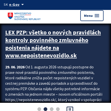
Preskocit na hlavný obsah
arrow_drop_down
SK
e-Gov
menu
Menu
Zastavit automatický posun upútavok
LEX PZP: všetko o nových pravidlách
kontroly povinného zmluvného
poistenia nájdete na
www.nepoistenevozidlo.sk
29. 06. 2026
Od 1. augusta 2026 vstupujú postupne do
praxe nové pravidlá povinného zmluvného poistenia,
ktoré radikálne znížia počet nepoistených vozidiel v
cestnej premávke a zavedú poriadok a spravodlivosť do
systému PZP. Občania nájdu všetky potrebné informácie
o zmenách na jednom mieste – novom oficiálnom portáli
https://nepoistenevozidlo.sk/, ktorý vznikol v spolupráci
Slovenskej kancelárie poisťovateľov (SKP), Slovenskej
pause_presentation
asociácie poisťovní (SLASPO) a Ministerstva vnútra SR.