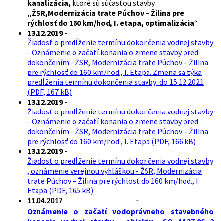
kanalizácia,
ktoré sú súčasťou stavby
„ŽSR,
Modernizácia trate Púchov – Žilina pre
rýchlosť do 160 km/hod, I. etapa, optimalizácia
“.
13.12.2019 -
Žiadosť o predĺženie termínu dokončenia vodnej stavby
- Oznámenie o začatí konania o zmene stavby pred
dokončením - ŽSR, Modernizácia trate Púchov – Žilina
pre rýchlosť do 160 km/hod., I. Etapa. Zmena sa týka
predĺženia termínu dokončenia stavby: do 15.12.2021
(PDF, 167 kB)
13.12.2019 -
Žiadosť o predĺženie termínu dokončenia vodnej stavby
- Oznámenie o začatí konania o zmene stavby pred
dokončením - ŽSR, Modernizácia trate Púchov – Žilina
pre rýchlosť do 160 km/hod., I. Etapa (PDF, 166 kB)
13.12.2019 -
Žiadosť o predĺženie termínu dokončenia vodnej stavby
, oznámenie verejnou vyhláškou - ŽSR, Modernizácia
trate Púchov – Žilina pre rýchlosť do 160 km/hod., I.
Etapa (PDF, 165 kB)
11.04.2017 -
Oznámenie o začatí vodoprávneho stavebného