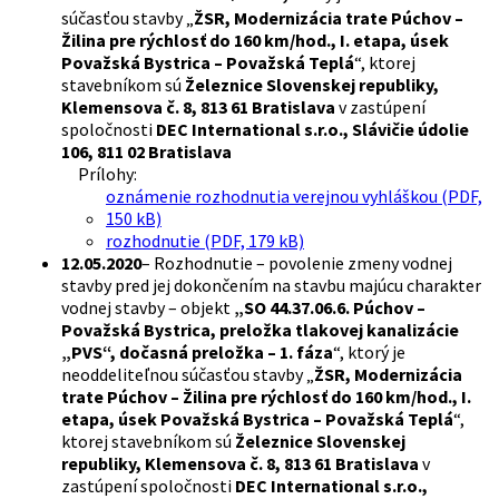
súčasťou stavby „
ŽSR, Modernizácia trate Púchov –
Žilina pre rýchlosť do 160 km/hod., I. etapa, úsek
Považská Bystrica – Považská Teplá
“, ktorej
stavebníkom sú
Železnice Slovenskej republiky,
Klemensova č. 8, 813 61 Bratislava
v zastúpení
spoločnosti
DEC International s.r.o., Slávičie údolie
106, 811 02 Bratislava
Prílohy:
oznámenie rozhodnutia verejnou vyhláškou (PDF,
150 kB)
rozhodnutie (PDF, 179 kB)
12.05.2020
– Rozhodnutie – povolenie zmeny vodnej
stavby pred jej dokončením na stavbu majúcu charakter
vodnej stavby – objekt
„SO 44.37.06.6. Púchov –
Považská Bystrica, preložka tlakovej kanalizácie
„PVS“, dočasná preložka – 1. fáza
“, ktorý je
neoddeliteľnou súčasťou stavby „
ŽSR, Modernizácia
trate Púchov – Žilina pre rýchlosť do 160 km/hod., I.
etapa, úsek Považská Bystrica – Považská Teplá
“,
ktorej stavebníkom sú
Železnice Slovenskej
republiky, Klemensova č. 8, 813 61 Bratislava
v
zastúpení spoločnosti
DEC International s.r.o.,