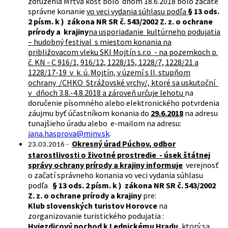
združenia Mŕtva kosť bolo dňom 18.6.2018 bolo začaté
správne konanie
vo veci vydania súhlasu podľa
§ 13 ods.
2 písm. k ) zákona NR SR č. 543/2002 Z. z. o ochrane
prírody a krajiny
na usporiadanie kultúrneho podujatia
– hudobný festival s miestom konania na
približovacom vleku SKI Mojtín s.r.o - na pozemkoch p.
č. KN - C 916/1, 916/12, 1228/15, 1228/7, 1228/21 a
1228/17-19 v k. ú. Mojtín, v území s II. stupňom
ochrany /CHKO Strážovské vrchy/, ktoré sa uskutoční
v dňoch 3.8.-4.8.2018 a zároveň určuje lehotu
na
doručenie písomného alebo elektronického potvrdenia
záujmu byť účastníkom konania do
29.6.2018
na adresu
tunajšieho úradu alebo e-mailom na adresu:
jana.hasprova@minv.sk
.
Okresný úrad Púchov, odbor
23.03.2016 -
starostlivosti o životné prostredie - úsek štátnej
správy ochrany prírody a krajiny informuje
verejnosť
o začatí správneho konania vo veci vydania súhlasu
podľa
§ 13 ods. 2 písm. k ) zákona NR SR č. 543/2002
Z. z. o ochrane prírody a krajiny
pre:
Klub slovenských turistov Horovce
na
zorganizovanie turistického podujatia :
Hviezdicový pochod k Lednickému Hradu
, ktorý sa