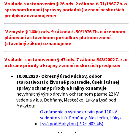
V súlade s ustanovením § 26 ods. 2 zákona č. 71/1967 Zb. o
správnom konaní (správny poriadok) v znení neskorších
predpisov oznamujeme:
V zmysle § 140c) ods. 9 zákona č. 50/1976 Zb. o územnom
plánovaní a stavebnom poriadku v platnom znení
(stavebný zákon) oznamujeme
V súlade
s ustanovením
§ 47 ods. 7 zákona 543/2002 Z. z. o
ochrane prírody a krajiny v znení neskorších predpisov
10.08.2020 - Okresný úrad Púchov, odbor
starostivosti o životné prostredie, úsek štátnej
správy ochrany prírody a krajiny oznamuje
nevyhnutný výrub drevín v ochrannom pásme 22 kV
vedenia v k. ú. Dohňany, Mestečko, Lúky a Lysá pod
Makytou:
Oznámenie o výrube drevín pod 110 kV
vedením v k.ú. Dohňany, Mestečko, Lúky a
Lysá pod Makytou (PDF, 403 kB)