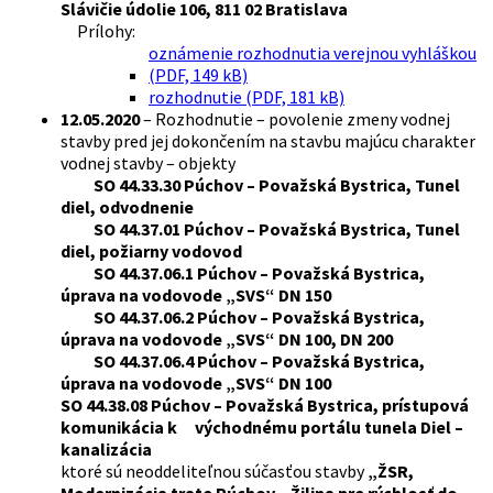
Slávičie údolie 106, 811 02 Bratislava
Prílohy:
oznámenie rozhodnutia verejnou vyhláškou
(PDF, 149 kB)
rozhodnutie (PDF, 181 kB)
12.05.2020
– Rozhodnutie – povolenie zmeny vodnej
stavby pred jej dokončením na stavbu majúcu charakter
vodnej stavby – objekty
SO 44.33.30 Púchov – Považská Bystrica, Tunel
diel, odvodnenie
SO 44.37.01 Púchov – Považská Bystrica, Tunel
diel, požiarny vodovod
SO 44.37.06.1 Púchov – Považská Bystrica,
úprava na vodovode „SVS“ DN 150
SO 44.37.06.2 Púchov – Považská Bystrica,
úprava na vodovode „SVS“ DN 100, DN 200
SO 44.37.06.4 Púchov – Považská Bystrica,
úprava na vodovode „SVS“ DN 100
SO 44.38.08 Púchov – Považská Bystrica, prístupová
komunikácia k východnému portálu tunela Diel –
kanalizácia
ktoré sú neoddeliteľnou súčasťou stavby
„ŽSR,