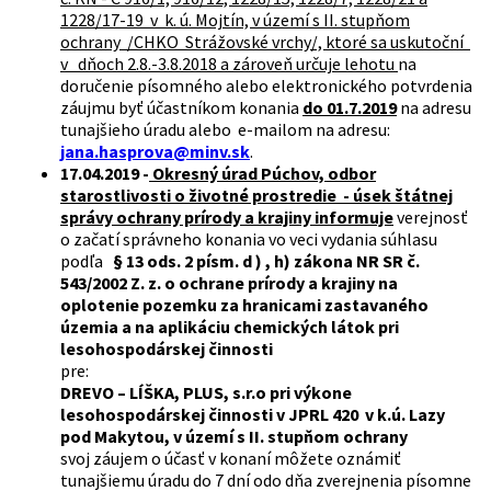
1228/17-19 v k. ú. Mojtín, v území s II. stupňom
ochrany /CHKO Strážovské vrchy/, ktoré sa uskutoční
v dňoch 2.8.-3.8.2018 a zároveň určuje lehotu
na
doručenie písomného alebo elektronického potvrdenia
záujmu byť účastníkom konania
do 01.7.2019
na adresu
tunajšieho úradu alebo e-mailom na adresu:
jana.hasprova@minv.sk
.
17.04.2019 -
Okresný úrad Púchov, odbor
starostlivosti o životné prostredie - úsek štátnej
správy ochrany prírody a krajiny informuje
verejnosť
o začatí správneho konania vo veci vydania súhlasu
podľa
§ 13 ods. 2 písm. d ) , h) zákona NR SR č.
543/2002 Z. z. o ochrane prírody a krajiny na
oplotenie pozemku za hranicami zastavaného
územia
a na aplikáciu chemických látok pri
lesohospodárskej činnosti
pre:
DREVO – LÍŠKA, PLUS, s.r.o pri výkone
lesohospodárskej činnosti v JPRL 420 v k.ú. Lazy
pod Makytou, v území s II. stupňom ochrany
svoj záujem o účasť v konaní môžete oznámiť
tunajšiemu úradu do 7 dní odo dňa zverejnenia písomne