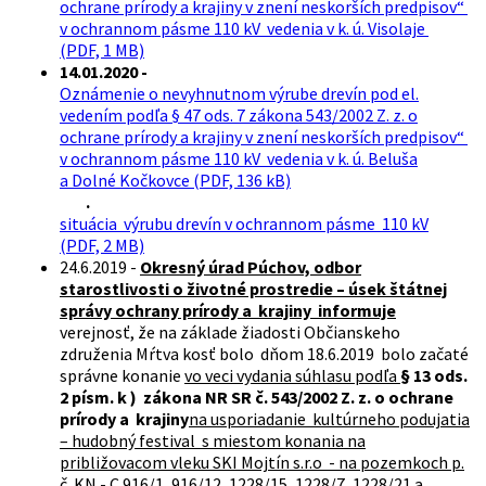
ochrane prírody a krajiny v znení neskorších predpisov“
v ochrannom pásme 110 kV vedenia v k. ú. Visolaje
(PDF, 1 MB)
14.01.2020 -
Oznámenie o nevyhnutnom výrube drevín pod el.
vedením podľa § 47 ods. 7 zákona 543/2002 Z. z. o
ochrane prírody a krajiny v znení neskorších predpisov“
v ochrannom pásme 110 kV vedenia v k. ú. Beluša
a Dolné Kočkovce (PDF, 136 kB)
.
situácia výrubu drevín v ochrannom pásme 110 kV
(PDF, 2 MB)
24.6.2019 -
Okresný úrad Púchov, odbor
starostlivosti o životné prostredie – úsek štátnej
správy ochrany prírody a krajiny informuje
verejnosť, že na základe žiadosti Občianskeho
združenia Mŕtva kosť bolo dňom 18.6.2019 bolo začaté
správne konanie
vo veci vydania súhlasu podľa
§ 13 ods.
2 písm. k ) zákona NR SR č. 543/2002 Z. z. o ochrane
prírody a krajiny
na usporiadanie kultúrneho podujatia
– hudobný festival s miestom konania na
približovacom vleku SKI Mojtín s.r.o - na pozemkoch p.
č. KN - C 916/1, 916/12, 1228/15, 1228/7, 1228/21 a