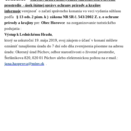
prostredie - úsek štátnej správy ochrany prírody a krajiny
informuje
verejnosť o začatí správneho konania vo veci vydania súhlasu
podľa
§ 13 ods. 2 písm. k ) zákona NR SR č. 543/2002 Z. z. o ochrane
prírody a krajiny
pre:
Obec Horovce
na zorganizovanie turistického
podujatia :
Výstup k Lednickému Hradu
,
ktorý sa uskutoční 19. mája 2019, svoj záujem o účasť v konaní môžete
oznámiť tunajšiemu úradu do 7 dní odo dňa zverejnenia písomne na adresu
úradu: Okresný úrad Púchov, odbor starostlivosti o životné prostredie,
Štefánikova 820, 020 01 Púchov alebo elektronickou poštou na e-mail.:
jana.hasprova@minv.sk
.