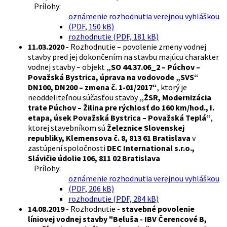
Prílohy:
oznámenie rozhodnutia verejnou vyhláškou
(PDF, 150 kB)
rozhodnutie (PDF, 181 kB)
11.03.2020 -
Rozhodnutie – povolenie zmeny vodnej
stavby pred jej dokončením na stavbu majúcu charakter
vodnej stavby – objekt
„SO 44.37.06_2 – Púchov –
Považská Bystrica, úprava na vodovode „SVS“
DN100, DN200 – zmena č. 1-01/2017“
, ktorý je
neoddeliteľnou súčasťou stavby
„ŽSR, Modernizácia
trate Púchov – Žilina pre rýchlosť do 160 km/hod., I.
etapa, úsek Považská Bystrica – Považská Teplá“
,
ktorej stavebníkom sú
Železnice Slovenskej
republiky, Klemensova č. 8, 813 61 Bratislava
v
zastúpení spoločnosti
DEC International s.r.o.,
Slávičie údolie 106, 811 02 Bratislava
Prílohy:
oznámenie rozhodnutia verejnou vyhláškou
(PDF, 206 kB)
rozhodnutie (PDF, 284 kB)
14.08.2019 -
Rozhodnutie -
stavebné povolenie
líniovej vodnej stavby "Beluša - IBV Čerencové B,