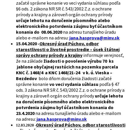
začaté správne konanie vo veci vydania súhlasu podľa
§6 ods. 2 zákona NR SR č. 543/2002 Z.z. o ochrane
prírody a krajiny a zároveň orgán ochrany prírody
určuje lehotu na doručenie písomného alebo
elektronického potvrdenia záujmu byť účastníkom
konania do 08.06.2020
na adresu tunajšieho úradu
alebo e-mailom na adresu:
jana.hasprova@minv.sk
15.04.2020 -
Okresný úrad Púchov, odbor
starostlivosti o životné prostredie – úsek štátnej
správy ochrany prírody a krajiny
informuje verejnosť,
že na základe
žiadosti o povolenie výrubu 70 ks
jablone obyčajnej rastúcich na pozemku parcela
KNC č. 1468/4 a KNC 1468/21-24 v k. ú. Vieska –
Bezdedov
bolo dňom doručenia žiadosti začaté
správne konanie
vo veci vydania súhlasu
podľa § 47
ods. 3 zákona NR SR č. 543/2002 Z.z. o ochrane prírody a
krajiny a zároveň orgán ochrany prírody
určuje lehotu
na doručenie písomného alebo elektronického
potvrdenia záujmu byť účastníkom konania do
23.4.2020
na adresu tunajšieho úradu alebo e-mailom
na adresu:
jana.hasprova@minv.sk
Okresný úrad Púchov, odbor starostlivosti
12.03.2020 -