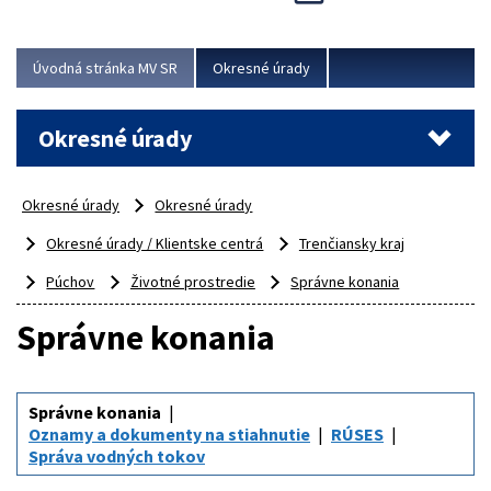
Novinky predstavili na...
Viac
Úvodná stránka MV SR
Okresné úrady
Okresné úrady
Okresné úrady
Okresné úrady
Okresné úrady / Klientske centrá
Trenčiansky kraj
Púchov
Životné prostredie
Správne konania
Správne konania
Správne konania
Oznamy a dokumenty na stiahnutie
RÚSES
Správa vodných tokov