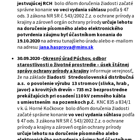
jestvujúcej RCH
bolo dňom doručenia žiadosti začaté
správne konanie
vo veci vydania súhlasu
podľa § 47
ods. 3 zákona NR SR č. 543/2002 Z.z. o ochrane prírody a
krajiny a zároveň orgán ochrany prírody
určuje lehotu
na doručenie písomného alebo elektronického
potvrdenia záujmu byť účastníkom konania do
19.10.2020
na adresu tunajšieho úradu alebo e-mailom
na adresu:
jana.hasprova@minv.sk
30.09.2020 -
Okresný úrad Púchov, odbor
starostlivosti o životné prostredie – úsek štátnej
správy ochrany prírody a krajiny
informuje verejnosť,
že na základe
žiadosti Stredoslovenská distribučná
a.s. o povolenie výrubu 13 stromov (slivka, hrab ,
javor) a krovitých drevín – 735 m2 bezprostredne
prekážajúcich pri osadení 110 kV zemného kábla
s umiestnením na pozemkoch p.č.
KNC 835 a 834/1
v k. ú. Horné Kočkovce bolo dňom doručenia žiadosti
začaté správne konanie
vo veci vydania súhlasu
podľa
§ 47 ods. 3 zákona NR SR č. 543/2002 Z.z. o ochrane
prírody a krajiny a zároveň orgán ochrany prírody
určuje lehotu na doručenie písomného alebo
elektronického potvrdenia záujmu byť účastníkom