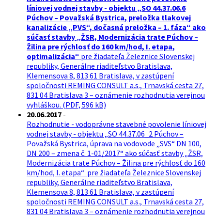
líniovej vodnej stavby - objektu „SO 44.37.06.6
Púchov – Považská Bystrica, preložka tlakovej
kanalizácie „PVS“, dočasná preložka – 1. fáza“ ako
súčasť stavby „ŽSR, Modernizácia trate Púchov –
Žilina pre rýchlosť do 160 km/hod, I. etapa,
optimalizácia“
pre žiadateľa Železnice Slovenskej
republiky, Generálne riaditeľstvo Bratislava,
Klemensova 8, 813 61 Bratislava, v zastúpení
spoločnosti REMING CONSULT a.s., Trnavská cesta 27,
831 04 Bratislava 3 – oznámenie rozhodnutia verejnou
vyhláškou. (PDF, 596 kB)
20.06.2017
-
Rozhodnutie - vodoprávne stavebné povolenie líniovej
vodnej stavby - objektu „SO 44.37.06_2 Púchov –
Považská Bystrica, úprava na vodovode „SVS“ DN 100,
DN 200 – zmena č. 1-01/2017“ ako súčasť stavby „ŽSR,
Modernizácia trate Púchov – Žilina pre rýchlosť do 160
km/hod, I. etapa“ pre žiadateľa Železnice Slovenskej
republiky, Generálne riaditeľstvo Bratislava,
Klemensova 8, 813 61 Bratislava, v zastúpení
spoločnosti REMING CONSULT a.s., Trnavská cesta 27,
831 04 Bratislava 3 – oznámenie rozhodnutia verejnou