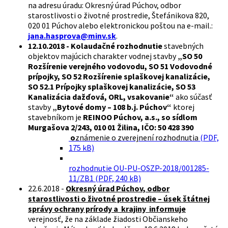
na adresu úradu: Okresný úrad Púchov, odbor
starostlivosti o životné prostredie, Štefánikova 820,
020 01 Púchov alebo elektronickou poštou na e-mail.:
jana.hasprova@minv.sk
.
12.10.2018 - Kolaudačné rozhodnutie
stavebných
objektov majúcich charakter vodnej stavby
„
SO 50
Rozšírenie verejného vodovodu, SO 51 Vodovodné
prípojky, SO 52 Rozšírenie splaškovej kanalizácie,
SO 52.1 Prípojky splaškovej kanalizácie, SO 53
Kanalizácia dažďová, ORL, vsakovanie“
ako súčasť
stavby
„Bytové domy – 108 b.j. Púchov
“
ktorej
stavebníkom je
REINOO Púchov, a.s., so sídlom
Murgašova 2/243, 010 01 Žilina, IČO: 50 428 390
o
známenie o zverejnení rozhodnutia
(PDF,
175 kB)
rozhodnutie OU-PU-OSZP-2018/001285-
11/ZB1 (PDF, 240 kB)
22.6.2018 -
Okresný úrad Púchov, odbor
starostlivosti o životné prostredie – úsek štátnej
správy ochrany prírody a krajiny informuje
verejnosť, že na základe žiadosti Občianskeho