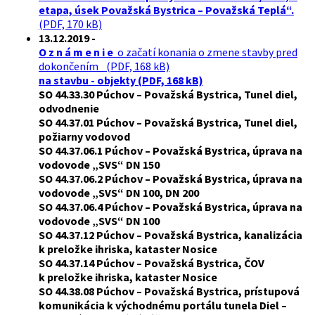
etapa, úsek Považská Bystrica – Považská Teplá“.
(PDF, 170 kB)
13.12.2019 -
O z n á m e n i e
o začatí konania o zmene stavby pred
dokončením_ (PDF, 168 kB)
na stavbu - objekty (PDF, 168 kB)
SO 44.33.30 Púchov – Považská Bystrica, Tunel diel,
odvodnenie
SO 44.37.01 Púchov – Považská Bystrica, Tunel diel,
požiarny vodovod
SO 44.37.06.1 Púchov – Považská Bystrica, úprava na
vodovode „SVS“ DN 150
SO 44.37.06.2 Púchov – Považská Bystrica, úprava na
vodovode „SVS“ DN 100, DN 200
SO 44.37.06.4 Púchov – Považská Bystrica, úprava na
vodovode „SVS“ DN 100
SO 44.37.12 Púchov – Považská Bystrica, kanalizácia
k preložke ihriska, kataster Nosice
SO 44.37.14 Púchov – Považská Bystrica, ČOV
k preložke ihriska, kataster Nosice
SO 44.38.08 Púchov – Považská Bystrica, prístupová
komunikácia k východnému portálu tunela Diel –