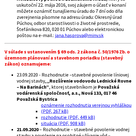
uskutoční 22. mája 2016, svoj záujem o účasť v konaní
môžete oznámiť tunajšiemu úradu do 7 dní odo dňa
zverejnenia písomne na adresu úradu: Okresný úrad
Púchov, odbor starostlivosti o životné prostredie,
Štefánikova 820, 020 01 Púchov alebo elektronickou
poštou na e-mail.:
jana.hasprova@minv.sk
V súlade s ustanovením § 69 ods. 2 zákona č. 50/1976 Zb. o
územnom plánovaní a stavebnom poriadku (stavebný
zákon)
oznamujeme:
23.09.2020 - Rozhodnutie –stavebné povolenie líniovej
vodnej stavby„
„Rozšírenie vodovodu Lednické Rovne
– Na Barinách“
, ktorej stavebníkom je
Považská
vodárenská spoločnosť, a.s., Nová 133, 017 46
Považská Bystrica
oznámenie rozhodnutia verejnou vyhláškou
(PDF, 267 kB)
rozhodnutie (PDF, 449 kB)
situácia (PDF, 908 kB)
21.09.2020
– Rozhodnutie – stavebné povolenie vodnej
stavby a povolenie na osobitné užívanie vôd –