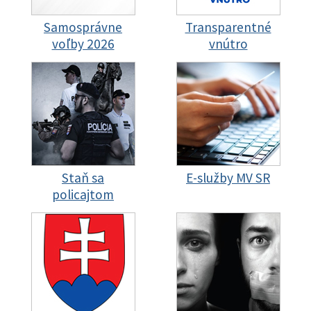
Samosprávne
Transparentné
voľby 2026
vnútro
Staň sa
E-služby MV SR
policajtom