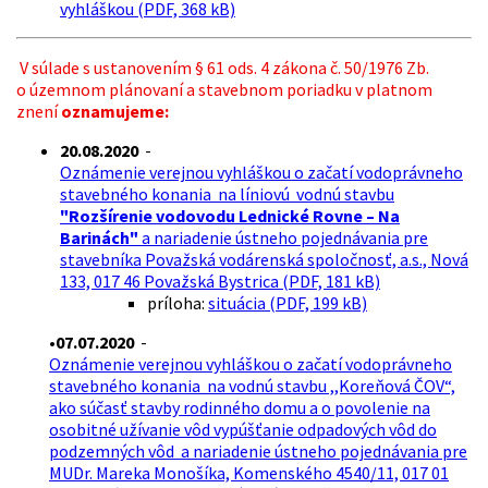
vyhláškou (PDF, 368 kB)
V súlade s ustanovením § 61 ods. 4 zákona č. 50/1976 Zb.
o územnom plánovaní a stavebnom poriadku v platnom
znení
oznamujeme:
20.08.2020
-
Oznámenie verejnou vyhláškou o začatí vodoprávneho
stavebného konania na líniovú vodnú stavbu
"Rozšírenie vodovodu Lednické Rovne – Na
Barinách"
a nariadenie ústneho pojednávania pre
stavebníka Považská vodárenská spoločnosť, a.s., Nová
133, 017 46 Považská Bystrica (PDF, 181 kB)
príloha:
situácia (PDF, 199 kB)
•
07.07.2020
-
Oznámenie verejnou vyhláškou o začatí vodoprávneho
stavebného konania na vodnú stavbu ,,Koreňová ČOV“,
ako súčasť stavby rodinného domu a o povolenie na
osobitné užívanie vôd vypúšťanie odpadových vôd do
podzemných vôd a nariadenie ústneho pojednávania pre
MUDr. Mareka Monošíka, Komenského 4540/11, 017 01