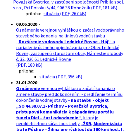
Považská Bystrica, v zastúpení spoločnosti Pribila spol.
s r.o., Pri Potoku 5/44, 906 38 Rohožník (PDF, 181 kB)
príloha:
situácia (PDF, 267 kB)
09.06.2020
-
Oznámenie verejnou vyhláškou o začatí vodoprávneho
stavebného konania na líniovú vodnú stavbu
„Rozšírenie vodovodu Lednické Rovne - Háj“
a
nariadenie ústneho pojednávania pre Obec Lednické
Rovne, zastúpenú starostom obce, Námestie slobody
č. 32, 020 61 Lednické Rovne
(PDF, 180 kB)
príloha:
situácia (PDF, 356 kB)
31.01.2020
-
Oznámenie
verenou vyhláškou o začatí konania o
zmene stavby pred dokončením - predĺženie termínu
dokončenia vodnej stavby -
na stavbu - objekt
„SO 44.38.07.1- Púchov – Považská Bystrica,
prístupová komunikácia k západnému portálu
tunela Diel – časť odvodnenie“
, ktorý je
neoddeliteľnou súčasťou stavby
„ŽSR, Modernizácia
trate Púchov – Žilina pre rýchlosť do 160 km/hod., I.