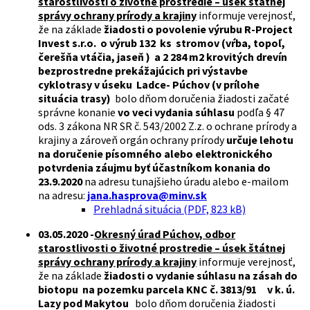
starostlivosti o životné prostredie – úsek štátnej
správy ochrany prírody a krajiny
informuje verejnosť,
že na základe
žiadosti o povolenie výrubu R-Project
Invest s.r.o. o výrub 132 ks stromov (vŕba, topoľ,
čerešňa vtáčia, jaseň ) a 2 284 m2 krovitých drevín
bezprostredne prekážajúcich pri výstavbe
cyklotrasy v úseku Ladce- Púchov (v prílohe
situácia trasy)
bolo dňom doručenia žiadosti začaté
správne konanie
vo veci vydania súhlasu
podľa § 47
ods. 3 zákona NR SR č. 543/2002 Z.z. o ochrane prírody a
krajiny a zároveň orgán ochrany prírody
určuje lehotu
na doručenie písomného alebo elektronického
potvrdenia záujmu byť účastníkom konania do
23.9.2020
na adresu tunajšieho úradu alebo e-mailom
na adresu:
jana.hasprova@minv.sk
Prehladná situácia (PDF, 823 kB)
03.05.2020 -
Okresný úrad Púchov, odbor
starostlivosti o životné prostredie – úsek štátnej
správy ochrany prírody a krajiny
informuje verejnosť,
že na základe
žiadosti o vydanie súhlasu na zásah do
biotopu na pozemku parcela KNC č. 3813/91 v k. ú.
Lazy pod Makytou
bolo dňom doručenia žiadosti