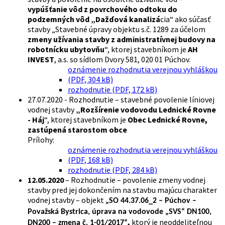
vypúšťanie vôd z povrchového odtoku do
podzemných vôd „Dažďová kanalizá
cia“ ako súčasť
stavby „Stavebné úpravy objektu s.č. 1289 za účelom
zmeny užívania stavby z administratívnej budovy na
robotnícku ubytovňu
“, ktorej stavebníkom je
AH
INVEST
, a.s. so sídlom Dvory 581, 020 01 Púchov.
oznámenie rozhodnutia verejnou vyhláškou
(PDF, 304 kB)
rozhodnutie (PDF, 172 kB)
27.07.2020 - Rozhodnutie – stavebné povolenie líniovej
vodnej stavby
„Rozšírenie vodovodu Lednické Rovne
- Háj
“, ktorej stavebníkom je
Obec Lednické Rovne,
zastúpená starostom obce
Prílohy:
oznámenie rozhodnutia verejnou vyhláškou
(PDF, 168 kB)
rozhodnutie (PDF, 284 kB)
12.05.2020
– Rozhodnutie – povolenie zmeny vodnej
stavby pred jej dokončením na stavbu majúcu charakter
vodnej stavby – objekt
„SO 44.37.06_2 – Púchov –
Považská Bystrica, úprava na vodovode „SVS“ DN100,
,
ktorý je neoddeliteľnou
DN200 – zmena č. 1-01/2017
“