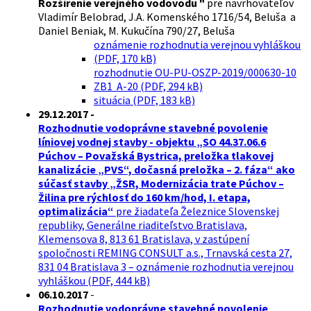
Rozšírenie verejného vodovodu "
pre navrhovateľov
Vladimír Belobrad, J.A. Komenského 1716/54, Beluša a
Daniel Beniak, M. Kukučína 790/27, Beluša
oznámenie rozhodnutia verejnou vyhláškou
(PDF, 170 kB)
rozhodnutie OU-PU-OSZP-2019/000630-10
ZB1 A-20 (PDF, 294 kB)
situácia (PDF, 183 kB)
29.12.2017 -
Rozhodnutie vodoprávne stavebné povolenie
líniovej vodnej stavby - objektu „SO 44.37.06.6
Púchov – Považská Bystrica, preložka tlakovej
kanalizácie „PVS“, dočasná preložka – 2. fáza“ ako
súčasť stavby „ŽSR, Modernizácia trate Púchov –
Žilina pre rýchlosť do 160 km/hod, I. etapa,
optimalizácia“
pre žiadateľa Železnice Slovenskej
republiky, Generálne riaditeľstvo Bratislava,
Klemensova 8, 813 61 Bratislava, v zastúpení
spoločnosti REMING CONSULT a.s., Trnavská cesta 27,
831 04 Bratislava 3 – oznámenie rozhodnutia verejnou
vyhláškou (PDF, 444 kB)
06.10.2017
-
Rozhodnutie vodoprávne stavebné povolenie