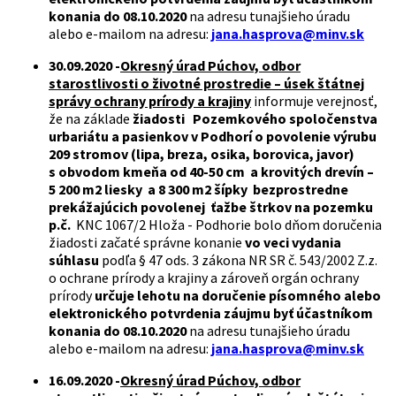
konania do 08.10.2020
na adresu tunajšieho úradu
alebo e-mailom na adresu:
jana.hasprova@minv.sk
30.09.2020 -
Okresný úrad Púchov, odbor
starostlivosti o životné prostredie – úsek štátnej
správy ochrany prírody a krajiny
informuje verejnosť,
že na základe
žiadosti Pozemkového spoločenstva
urbariátu a pasienkov v Podhorí o povolenie výrubu
209 stromov (lipa, breza, osika, borovica, javor)
s obvodom kmeňa od 40-50 cm a krovitých drevín –
5 200 m2 liesky a 8 300 m2 šípky bezprostredne
prekážajúcich povolenej ťažbe štrkov na pozemku
p.č.
KNC 1067/2 Hloža - Podhorie bolo dňom doručenia
žiadosti začaté správne konanie
vo veci vydania
súhlasu
podľa § 47 ods. 3 zákona NR SR č. 543/2002 Z.z.
o ochrane prírody a krajiny a zároveň orgán ochrany
prírody
určuje lehotu na doručenie písomného alebo
elektronického potvrdenia záujmu byť účastníkom
konania do 08.10.2020
na adresu tunajšieho úradu
alebo e-mailom na adresu:
jana.hasprova@minv.sk
16.09.2020 -
Okresný úrad Púchov, odbor