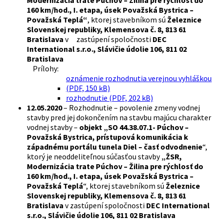
Modernizácia trate Púchov – Žilina pre rýchlosť do
160 km/hod., I. etapa, úsek Považská Bystrica –
Považská Teplá“
, ktorej stavebníkom sú
Železnice
Slovenskej republiky, Klemensova č. 8, 813 61
Bratislava
v zastúpení spoločnosti
DEC
International s.r.o., Slávičie údolie 106, 811 02
Bratislava
Prílohy:
oznámenie rozhodnutia verejnou vyhláškou
(PDF, 150 kB)
rozhodnutie (PDF, 202 kB)
12.05.2020
– Rozhodnutie – povolenie zmeny vodnej
stavby pred jej dokončením na stavbu majúcu charakter
vodnej stavby –
objekt „SO 44.38.07.1- Púchov –
Považská Bystrica, prístupová komunikácia k
západnému portálu tunela Diel – časť odvodnenie
“,
ktorý je neoddeliteľnou súčasťou stavby
„ŽSR,
Modernizácia trate Púchov – Žilina pre rýchlosť do
160 km/hod., I. etapa, úsek Považská Bystrica –
Považská Teplá
“, ktorej stavebníkom sú
Železnice
Slovenskej republiky, Klemensova č. 8, 813 61
Bratislava
v zastúpení spoločnosti
DEC International
s.r.o., Slávičie údolie 106, 811 02 Bratislava