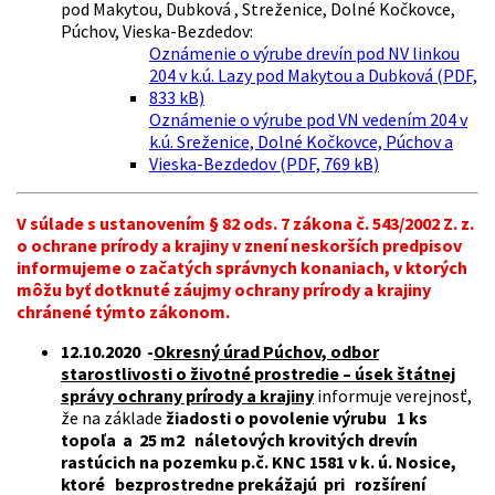
pod Makytou, Dubková , Streženice, Dolné Kočkovce,
Púchov, Vieska-Bezdedov:
Oznámenie o výrube drevín pod NV linkou
204 v k.ú. Lazy pod Makytou a Dubková (PDF,
833 kB)
Oznámenie o výrube pod VN vedením 204 v
k.ú. Sreženice, Dolné Kočkovce, Púchov a
Vieska-Bezdedov (PDF, 769 kB)
V súlade s ustanovením § 82 ods. 7 zákona č. 543/2002 Z. z.
o ochrane prírody a krajiny v znení neskorších predpisov
informujeme o začatých správnych konaniach, v ktorých
môžu byť dotknuté záujmy ochrany prírody a krajiny
chránené týmto zákonom.
12.10.2020 -
Okresný úrad Púchov, odbor
starostlivosti o životné prostredie – úsek štátnej
správy ochrany prírody a krajiny
informuje verejnosť,
že na základe
žiadosti o povolenie výrubu 1 ks
topoľa a 25 m2 náletových krovitých drevín
rastúcich na pozemku p.č. KNC 1581 v k. ú. Nosice,
ktoré bezprostredne prekážajú pri rozšírení