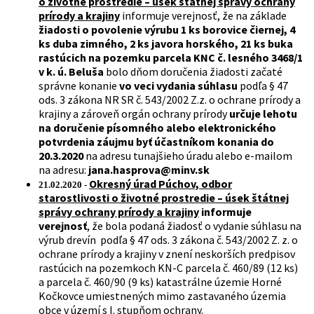
o životné prostredie – úsek štátnej správy ochrany
prírody a krajiny
informuje verejnosť, že na základe
žiadosti o povolenie výrubu 1 ks borovice čiernej, 4
ks duba zimného, 2 ks javora horského, 21 ks buka
rastúcich na pozemku parcela KNC č. lesného 3468/1
v k. ú. Beluša
bolo dňom doručenia žiadosti začaté
správne konanie
vo veci vydania súhlasu
podľa § 47
ods. 3 zákona NR SR č. 543/2002 Z.z. o ochrane prírody a
krajiny a zároveň orgán ochrany prírody
určuje lehotu
na doručenie písomného alebo elektronického
potvrdenia záujmu byť účastníkom konania do
20.3.2020
na adresu tunajšieho úradu alebo e-mailom
na adresu:
jana.hasprova@minv.sk
Okresný úrad Púchov, odbor
21.02.2020 -
starostlivosti o životné prostredie – úsek štátnej
správy ochrany prírody a krajiny
informuje
verejnosť
, že bola podaná žiadosť o vydanie súhlasu na
výrub drevín podľa § 47 ods. 3 zákona č. 543/2002 Z. z. o
ochrane prírody a krajiny v znení neskorších predpisov
rastúcich na pozemkoch KN-C parcela č. 460/89 (12 ks)
a parcela č. 460/90 (9 ks) katastrálne územie Horné
Kočkovce umiestnených mimo zastavaného územia
obce v území s I. stupňom ochrany.