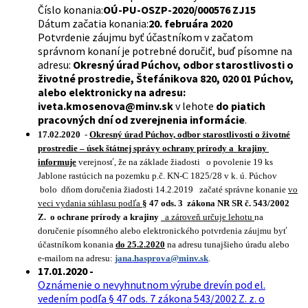
Číslo konania:
OÚ-PU-OSZP-2020/000576 ZJ15
Dátum začatia konania:
20. februára 2020
Potvrdenie záujmu byť účastníkom v začatom
správnom konaní je potrebné doručiť, buď písomne na
adresu:
Okresný úrad Púchov, odbor starostlivosti o
životné prostredie, Štefánikova 820, 020 01 Púchov,
alebo elektronicky na adresu:
iveta.kmosenova@minv.sk
v lehote
do piatich
pracovných dní od zverejnenia informácie
.
17.02.2020
-
Okresný úrad Púchov, odbor starostlivosti o životné
prostredie – úsek štátnej správy ochrany prírody a krajiny
informuje
verejnosť, že na základe žiadosti o povolenie 19 ks
Jablone rastúcich na pozemku p.č. KN-C 1825/28 v k. ú. Púchov
bolo dňom doručenia žiadosti 14.2.2019 začaté správne konanie
vo
veci vydania súhlasu podľa
§ 47 ods. 3 zákona NR SR č. 543/2002
Z. o ochrane prírody a krajiny
a zároveň určuje lehotu
na
doručenie písomného alebo elektronického potvrdenia záujmu byť
účastníkom konania
do 25.2.2020
na adresu tunajšieho úradu alebo
e-mailom na adresu:
jana.hasprova@minv.sk
.
17.01.2020 -
Oznámenie o nevyhnutnom výrube drevín pod el.
vedením podľa § 47 ods. 7 zákona 543/2002 Z. z. o