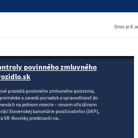
Dnes je 8. 
kontroly povinného zmluvného
ozidlo.sk
nové pravidlá povinného zmluvného poistenia,
j premávke a zavedú poriadok a spravodlivosť do
zmenách na jednom mieste – novom oficiálnom
práci Slovenskej kancelárie poisťovateľov (SKP),
 SR. Novinky predstavili na...