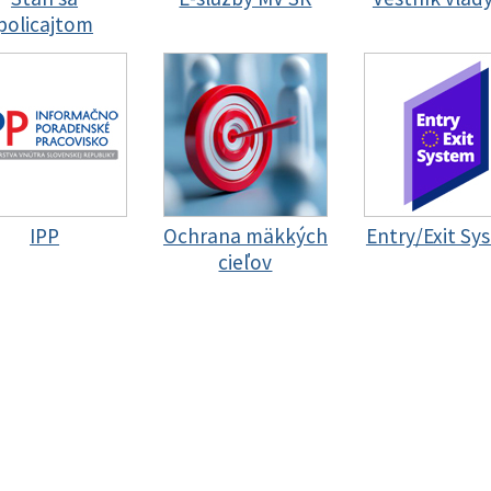
policajtom
IPP
Ochrana mäkkých
Entry/Exit Sy
cieľov