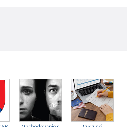
y SR
Obchodovanie s
Cudzinci