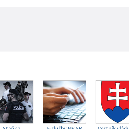
Staň sa
E-služby MV SR
Vestník vlád