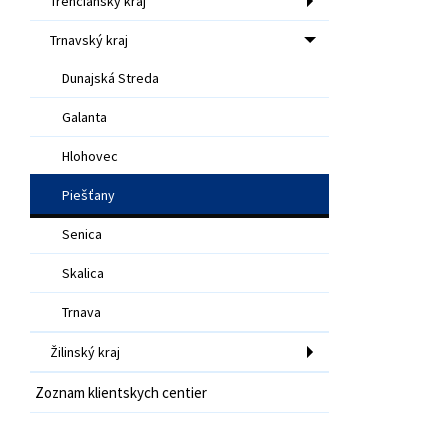
Trenčiansky kraj
Trnavský kraj
Dunajská Streda
Galanta
Hlohovec
Piešťany
Senica
Skalica
Trnava
Žilinský kraj
Zoznam klientskych centier