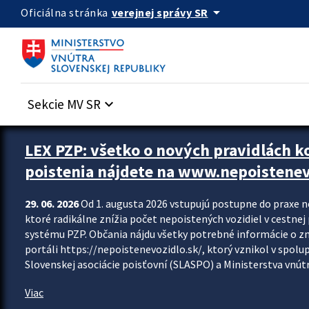
Preskocit na hlavný obsah
arrow_drop_down
verejnej správy SR
Oficiálna stránka
Sekcie MV SR
keyboard_arrow_down
Zastavit automatický posun upútavok
LEX PZP: všetko o nových pravidlách 
poistenia nájdete na www.nepoistenev
29. 06. 2026
Od 1. augusta 2026 vstupujú postupne do praxe 
ktoré radikálne znížia počet nepoistených vozidiel v cestne
systému PZP. Občania nájdu všetky potrebné informácie o 
portáli https://nepoistenevozidlo.sk/, ktorý vznikol v spolu
Slovenskej asociácie poisťovní (SLASPO) a Ministerstva vnútra
Viac