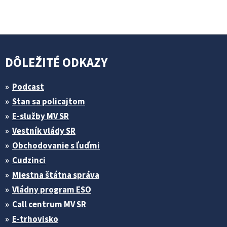
DÔLEŽITÉ ODKAZY
Podcast
Stan sa policajtom
E-služby MV SR
Vestník vlády SR
Obchodovanie s ľuďmi
Cudzinci
Miestna štátna správa
Vládny program ESO
Call centrum MV SR
E-trhovisko