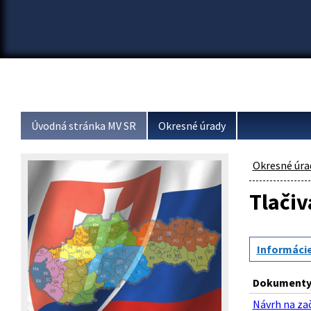
Úvodná stránka MV SR
Okresné úrady
Okresné úra
Tlačiv
Informácie
Dokumenty 
Návrh na zač