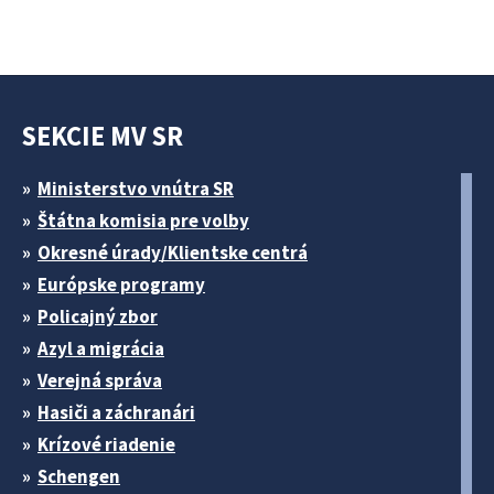
SEKCIE MV SR
Ministerstvo vnútra SR
Štátna komisia pre volby
Okresné úrady/Klientske centrá
Európske programy
Policajný zbor
Azyl a migrácia
Verejná správa
Hasiči a záchranári
Krízové riadenie
Schengen