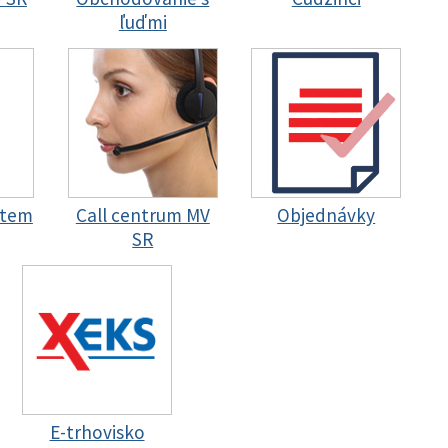
ľuďmi
stem
Call centrum MV
Objednávky
SR
E-trhovisko