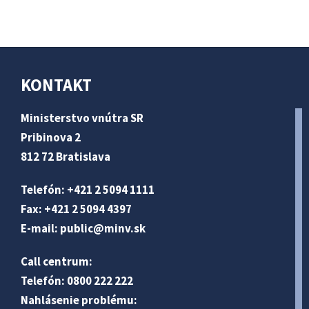
KONTAKT
Ministerstvo vnútra SR
Pribinova 2
812 72 Bratislava
Telefón: +421 2 5094 1111
Fax: +421 2 5094 4397
E-mail:
public@minv
.sk
Call centrum:
Telefón: 0800 222 222
Nahlásenie problému: