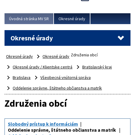
Novinky predstavili na...
Viac
Úvodná stránka MV SR
Okresné úrady
Okresné úrady
Združenia obcí
Okresné úrady
Okresné úrady
Okresné úrady / Klientske centrá
Bratislavský kraj
Bratislava
Všeobecná vnútorná správa
Oddelenie správne, štátneho občianstva a matrík
Združenia obcí
Slobodný prístup k informáciám
Oddelenie správne, štátneho občianstva a matrík