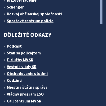
Krízové riadenie
Schengen
Rozvoj občianskej spoločnosti
Športové centrum polície
DÔLEŽITÉ ODKAZY
Podcast
Stan sa policajtom
E-služby MV SR
Vestník vlády SR
Obchodovanie s ľuďmi
Cudzinci
Miestna štátna správa
Vládny program ESO
Call centrum MV SR