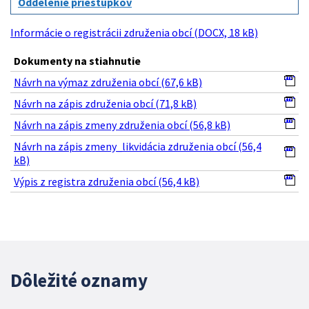
Oddelenie priestupkov
Informácie o registrácii združenia obcí (DOCX, 18 kB)
Dokumenty na stiahnutie
Návrh na výmaz združenia obcí (67,6 kB)
Návrh na zápis združenia obcí (71,8 kB)
Návrh na zápis zmeny združenia obcí (56,8 kB)
Návrh na zápis zmeny_likvidácia združenia obcí (56,4
kB)
Výpis z registra združenia obcí (56,4 kB)
Dôležité oznamy