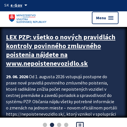
Preskocit na hlavný obsah
arrow_drop_down
SK
e-Gov
menu
Menu
Zastavit automatický posun upútavok
LEX PZP: všetko o nových pravidlách
kontroly povinného zmluvného
poistenia nájdete na
www.nepoistenevozidlo.sk
29. 06. 2026
Od 1. augusta 2026 vstupujú postupne do
praxe nové pravidlá povinného zmluvného poistenia,
ktoré radikálne znížia počet nepoistených vozidiel v
cestnej premávke a zavedú poriadok a spravodlivosť do
systému PZP. Občania nájdu všetky potrebné informácie
o zmenách na jednom mieste – novom oficiálnom portáli
https://nepoistenevozidlo.sk/, ktorý vznikol v spolupráci
Slovenskej kancelárie poisťovateľov (SKP), Slovenskej
pause_presentation
asociácie poisťovní (SLASPO) a Ministerstva vnútra SR.