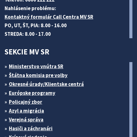
Nahlásenie problému:
Kontaktný formulár Call Centra MV SR
PO, UT, ŠT, PIA: 8.00 - 16.00
STREDA: 8.00 - 17.00
SEKCIE MV SR
Ministerstvo vnútra SR
Štátna komisia pre volby
Okresné úrady/Klientske centrá
Európske programy
Policajný zbor
Azyl a migrácia
Verejná správa
Hasiči a záchranári