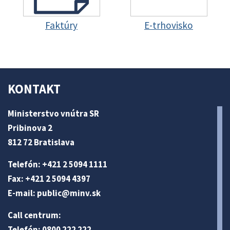
Faktúry
E-trhovisko
KONTAKT
Ministerstvo vnútra SR
Pribinova 2
812 72 Bratislava
Telefón: +421 2 5094 1111
Fax: +421 2 5094 4397
E-mail:
public@minv
.sk
Call centrum:
Telefón: 0800 222 222