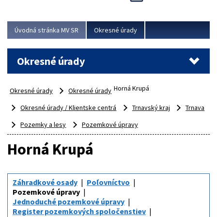
Novinky predstavili na...
Viac
Úvodná stránka MV SR
Okresné úrady
Okresné úrady
Horná Krupá
Okresné úrady
Okresné úrady
Okresné úrady / Klientske centrá
Trnavský kraj
Trnava
Pozemky a lesy
Pozemkové úpravy
Horná Krupá
Záhradkové osady
Poľovníctvo
Pozemkové úpravy
Jednoduché pozemkové úpravy
Register pozemkových spoločenstiev