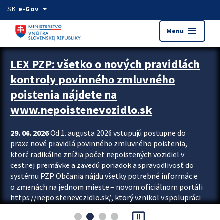
Preskocit na hlavný obsah
arrow_drop_down
SK
e-Gov
menu
Menu
Zastavit automatický posun upútavok
LEX PZP: všetko o nových pravidlách
kontroly povinného zmluvného
poistenia nájdete na
www.nepoistenevozidlo.sk
29. 06. 2026
Od 1. augusta 2026 vstupujú postupne do
praxe nové pravidlá povinného zmluvného poistenia,
ktoré radikálne znížia počet nepoistených vozidiel v
cestnej premávke a zavedú poriadok a spravodlivosť do
systému PZP. Občania nájdu všetky potrebné informácie
o zmenách na jednom mieste – novom oficiálnom portáli
https://nepoistenevozidlo.sk/, ktorý vznikol v spolupráci
Slovenskej kancelárie poisťovateľov (SKP), Slovenskej
pause_presentation
asociácie poisťovní (SLASPO) a Ministerstva vnútra SR.