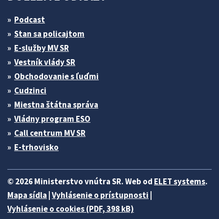
Podcast
Stan sa policajtom
E-služby MV SR
Vestník vlády SR
Obchodovanie s ľuďmi
Cudzinci
Miestna štátna správa
Vládny program ESO
Call centrum MV SR
E-trhovisko
© 2026 Ministerstvo vnútra SR. Web od
ELET systems
.
Mapa sídla
|
Vyhlásenie o prístupnosti
|
Vyhlásenie o cookies (PDF, 398 kB)