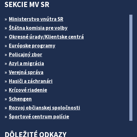
SEKCIE MV SR
Ministerstvo vnútra SR
Štátna komisia pre volby
Okresné úrady/Klientske centrá
Európske programy
Policajný zbor
Azyl a migrácia
Verejná správa
Hasiči a záchranári
Krízové riadenie
Schengen
Rozvoj občianskej spoločnosti
Športové centrum polície
DÔLEŽITÉ ODKAZY