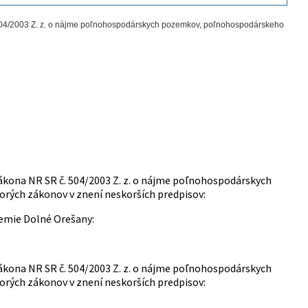
 504/2003 Z. z. o nájme poľnohospodárskych pozemkov, poľnohospodárskeho
zákona NR SR č. 504/2003 Z. z. o nájme poľnohospodárskych
ých zákonov v znení neskorších predpisov:
zemie Dolné Orešany:
zákona NR SR č. 504/2003 Z. z. o nájme poľnohospodárskych
ých zákonov v znení neskorších predpisov: