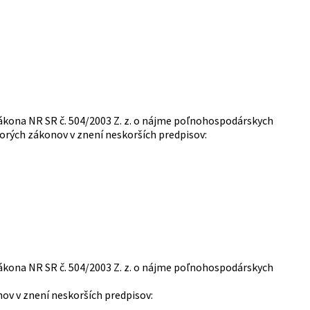
zákona NR SR č. 504/2003 Z. z. o nájme poľnohospodárskych
ých zákonov v znení neskorších predpisov:
zákona NR SR č. 504/2003 Z. z. o nájme poľnohospodárskych
v v znení neskorších predpisov: