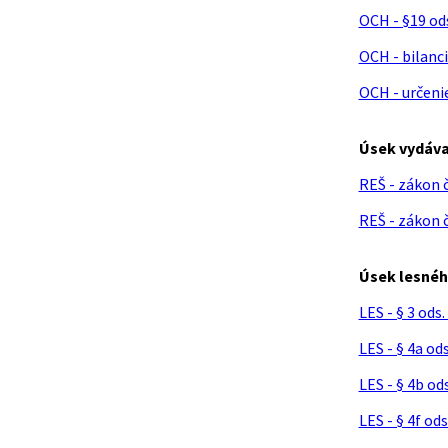
OCH - §19 od
OCH - bilanc
OCH - určeni
Úsek vydáva
REŠ - zákon č
REŠ - zákon č
Úsek lesnéh
LES - § 3 ods
LES - § 4a od
LES - § 4b od
LES - § 4f od