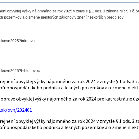
ení obvyklej výšky nájomného za rok 2025 v zmysle § 1 ods. 3 zákona NR SR č.
ch pozemkov a o zmene niektorých zákonov v znení neskorších predpisov:
.sk/ovn2025?f=trnava
.sk/ovn2025?f=hlohovec
ejnení obvyklej výšky nájomného za rok 2024 v zmysle § 1 ods. 3 
ľnohospodárskeho podniku a lesných pozemkov a o zmene niektor
 oprave obvyklej výšky nájomného za rok 2024 pre katrastrálne ú
.sk/ovn/202401
ejnení obvyklej výšky nájomného za rok 2024 v zmysle § 1 ods. 3 
ľnohospodárskeho podniku a lesných pozemkov a o zmene niektor