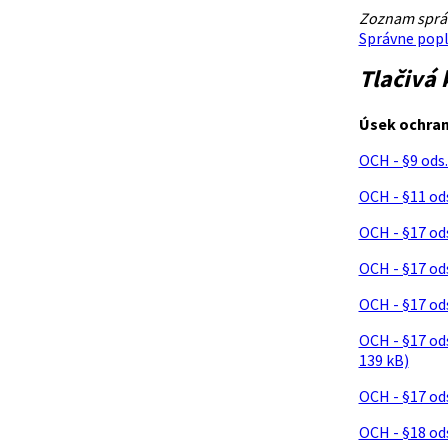
Zoznam správ
Správne popl
Tlačivá
Úsek ochran
OCH - §9 ods
OCH - §11 od
OCH - §17 od
OCH - §17 ods
OCH - §17 od
OCH - §17 od
139 kB)
OCH - §17 od
OCH - §18 ods