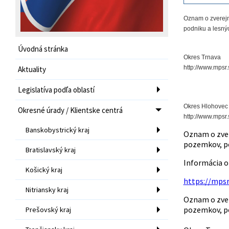
Oznam o zverejn
podniku a lesný
Úvodná stránka
Okres Trnava
http://www.mpsr
Aktuality
Legislatíva podľa oblastí
Okres Hlohovec
Okresné úrady / Klientske centrá
http://www.mpsr
Banskobystrický kraj
Oznam o zver
pozemkov, po
Bratislavský kraj
Informácia o
Košický kraj
https://mpsr
Nitriansky kraj
Oznam o zver
pozemkov, po
Prešovský kraj