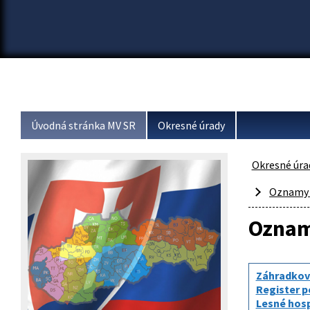
Úvodná stránka MV SR
Okresné úrady
Okresné úra
Oznamy 
Oznam
Záhradkov
Register 
Lesné hos