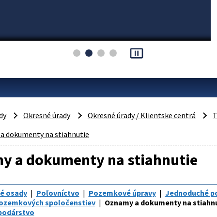
pause_presentation
dy
Okresné úrady
Okresné úrady / Klientske centrá
T
a dokumenty na stiahnutie
y a dokumenty na stiahnutie
é osady
Poľovníctvo
Pozemkové úpravy
Jednoduché p
pozemkových spoločenstiev
Oznamy a dokumenty na stiahn
podárstvo