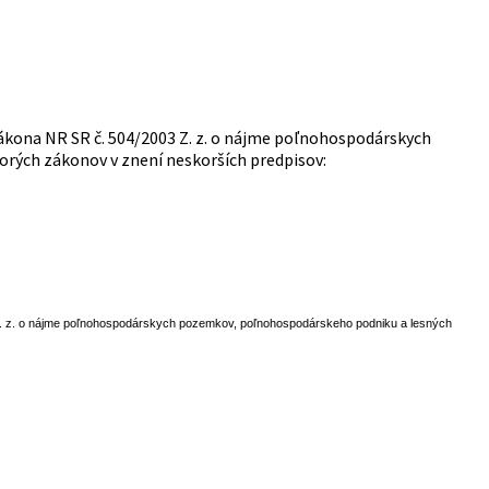
zákona NR SR č. 504/2003 Z. z. o nájme poľnohospodárskych
ých zákonov v znení neskorších predpisov:
Z. z. o nájme poľnohospodárskych pozemkov, poľnohospodárskeho podniku a lesných