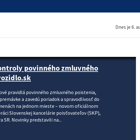
Dnes je 6. 
kontroly povinného zmluvného
ozidlo.sk
nové pravidlá povinného zmluvného poistenia,
j premávke a zavedú poriadok a spravodlivosť do
zmenách na jednom mieste – novom oficiálnom
práci Slovenskej kancelárie poisťovateľov (SKP),
 SR. Novinky predstavili na...