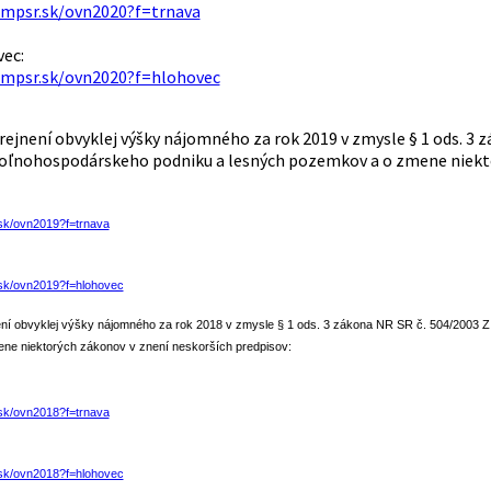
.mpsr.sk/ovn2020?f=trnava
ec:
.mpsr.sk/ovn2020?f=hlohovec
ejnení obvyklej výšky nájomného za rok 2019 v zmysle § 1 ods. 3 
ľnohospodárskeho podniku a lesných pozemkov a o zmene niektor
sk/ovn2019?f=trnava
.sk/ovn2019?f=hlohovec
ní obvyklej výšky nájomného za rok 2018 v zmysle § 1 ods. 3 zákona NR SR č. 504/2003 
ne niektorých zákonov v znení neskorších predpisov:
sk/ovn2018?f=trnava
.sk/ovn2018?f=hlohovec