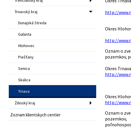
Trenčiansky kraj
Okres Trnava
Trnavský kraj
http://www.
Dunajská Streda
Okres Hlohov
Galanta
http://www.
Hlohovec
Oznam o zver
pozemkov, po
Piešťany
Okres Trnava
Senica
http://www.
Skalica
Trnava
Okres Hlohov
http://www.
Žilinský kraj
Oznam o zver
Zoznam klientskych centier
pozemkov,
poľnohospodá