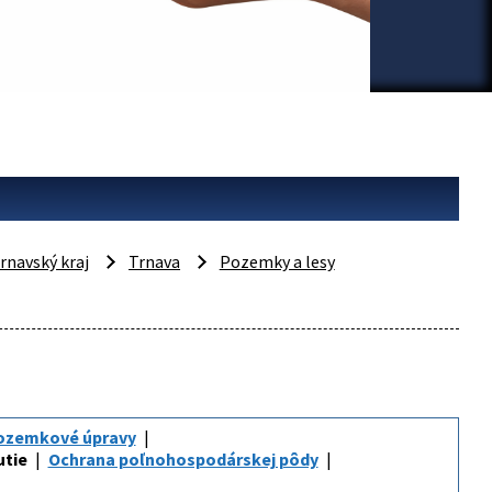
rnavský kraj
Trnava
Pozemky a lesy
ozemkové úpravy
utie
Ochrana poľnohospodárskej pôdy