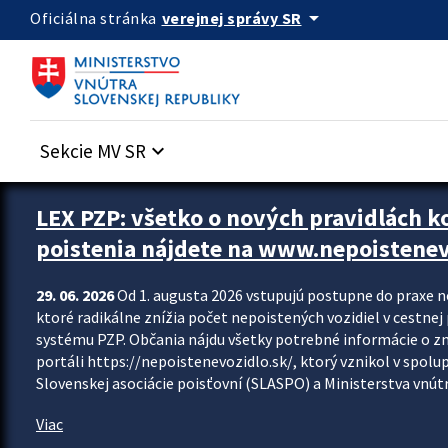
Preskocit na hlavný obsah
arrow_drop_down
verejnej správy SR
Oficiálna stránka
Sekcie MV SR
keyboard_arrow_down
Zastavit automatický posun upútavok
LEX PZP: všetko o nových pravidlách 
poistenia nájdete na www.nepoistenev
29. 06. 2026
Od 1. augusta 2026 vstupujú postupne do praxe 
ktoré radikálne znížia počet nepoistených vozidiel v cestne
systému PZP. Občania nájdu všetky potrebné informácie o 
portáli https://nepoistenevozidlo.sk/, ktorý vznikol v spolu
Slovenskej asociácie poisťovní (SLASPO) a Ministerstva vnútra
Viac