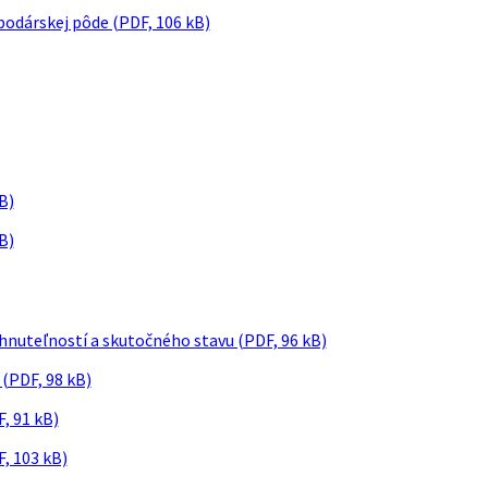
podárskej pôde (PDF, 106 kB)
B)
B)
nehnuteľností a skutočného stavu (PDF, 96 kB)
 (PDF, 98 kB)
, 91 kB)
F, 103 kB)