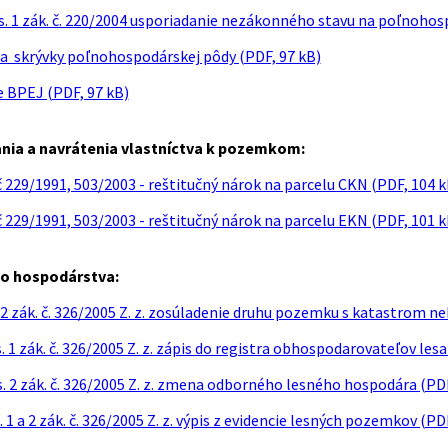
s. 1 zák. č. 220/2004 usporiadanie nezákonného stavu na poľnohos
ia skrývky poľnohospodárskej pôdy (PDF, 97 kB)
e BPEJ (PDF, 97 kB)
nia a navrátenia vlastníctva k pozemkom:
 229/1991, 503/2003 - reštitučný nárok na parcelu CKN (PDF, 104 k
 229/1991, 503/2003 - reštitučný nárok na parcelu EKN (PDF, 101 k
o hospodárstva:
. 2 zák. č. 326/2005 Z. z. zosúladenie druhu pozemku s katastrom 
s. 1 zák. č. 326/2005 Z. z. zápis do registra obhospodarovateľov lesa
s. 2 zák. č. 326/2005 Z. z. zmena odborného lesného hospodára (PDF
s. 1 a 2 zák. č. 326/2005 Z. z. výpis z evidencie lesných pozemkov (PD