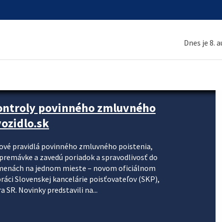
Dnes je 8. 
kontroly povinného zmluvného
ozidlo.sk
nové pravidlá povinného zmluvného poistenia,
j premávke a zavedú poriadok a spravodlivosť do
zmenách na jednom mieste – novom oficiálnom
práci Slovenskej kancelárie poisťovateľov (SKP),
 SR. Novinky predstavili na...