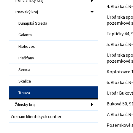
Trenčiansky kraj
4. Vložka č.R
Trnavský kraj
Urbárska spo
pozemkové s
Dunajská Streda
Tepličky 44, 
Galanta
5. Vložka č.R
Hlohovec
Urbárska spo
Piešťany
pozemkové s
Senica
Koplotovce 1
Skalica
6. Vložka č.R
Trnava
Urbár Buková 
Buková 50, 9
Žilinský kraj
7. Vložka č.R
Zoznam klientskych centier
Pozemkové sp