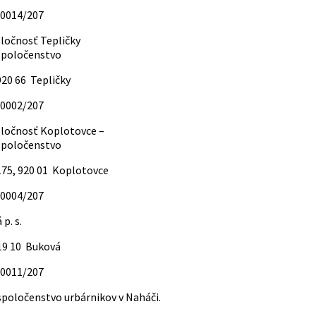
-0014/207
ločnosť Tepličky
poločenstvo
920 66 Tepličky
-0002/207
ločnosť Koplotovce –
poločenstvo
75, 920 01 Koplotovce
-0004/207
p. s.
19 10 Buková
-0011/207
oločenstvo urbárnikov v Naháči.