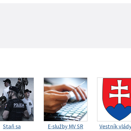
Staň sa
E-služby MV SR
Vestník vlád