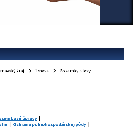
rnavský kraj
Trnava
Pozemky a lesy
ozemkové úpravy
utie
Ochrana poľnohospodárskej pôdy