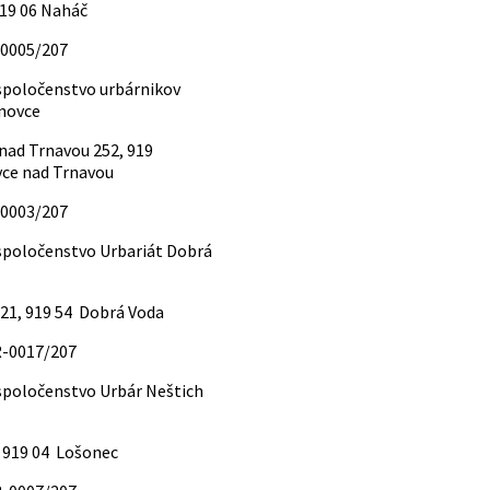
19 06 Naháč
-0005/207
poločenstvo urbárnikov
novce
ad Trnavou 252, 919
ce nad Trnavou
-0003/207
poločenstvo Urbariát Dobrá
21, 919 54 Dobrá Voda
.R-0017/207
poločenstvo Urbár Neštich
 919 04 Lošonec