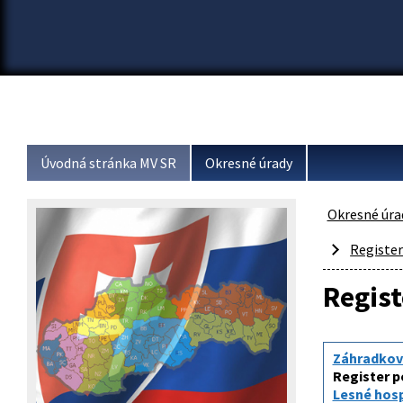
Úvodná stránka MV SR
Okresné úrady
Okresné úra
Registe
Regis
Záhradkov
Register 
Lesné hos