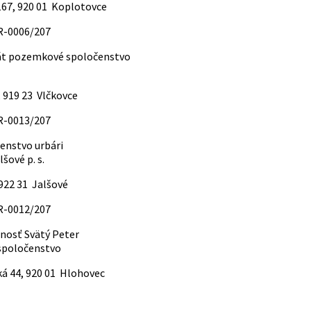
67, 920 01 Koplotovce
.R-0006/207
iát pozemkové spoločenstvo
, 919 23 Vlčkovce
.R-0013/207
enstvo urbári
lšové p. s.
 922 31 Jalšové
.R-0012/207
nosť Svätý Peter
poločenstvo
á 44, 920 01 Hlohovec