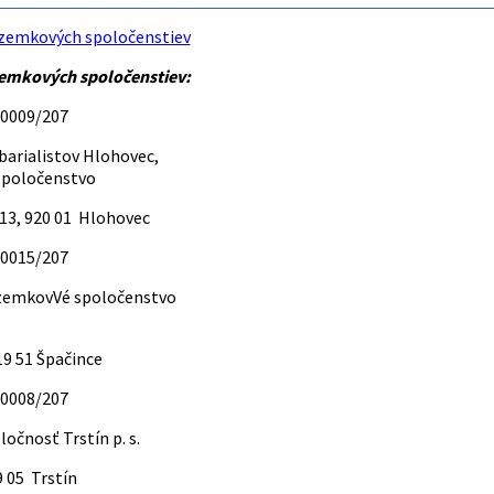
ozemkových spoločenstiev
zemkových spoločenstiev:
-0009/207
barialistov Hlohovec,
poločenstvo
13, 920 01 Hlohovec
-0015/207
zemkovVé spoločenstvo
19 51 Špačince
-0008/207
očnosť Trstín p. s.
9 05 Trstín