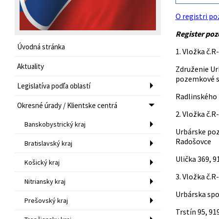
O registri p
Register po
Úvodná stránka
1. Vložka č.R
Aktuality
Združenie Ur
pozemkové s
Legislatíva podľa oblastí
Radlinského 
Okresné úrady / Klientske centrá
2. Vložka č.R
Banskobystrický kraj
Urbárske po
Radošovce
Bratislavský kraj
Ulička 369, 9
Košický kraj
3. Vložka č.R
Nitriansky kraj
Urbárska spol
Prešovský kraj
Trstín 95, 91