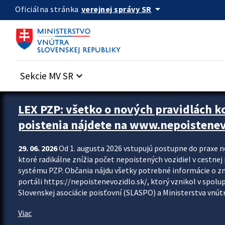
Preskocit na hlavný obsah
arrow_drop_down
verejnej správy SR
Oficiálna stránka
Sekcie MV SR
keyboard_arrow_down
Zastavit automatický posun upútavok
LEX PZP: všetko o nových pravidlách 
poistenia nájdete na www.nepoistenev
29. 06. 2026
Od 1. augusta 2026 vstupujú postupne do praxe 
ktoré radikálne znížia počet nepoistených vozidiel v cestne
systému PZP. Občania nájdu všetky potrebné informácie o 
portáli https://nepoistenevozidlo.sk/, ktorý vznikol v spolu
Slovenskej asociácie poisťovní (SLASPO) a Ministerstva vnútra
Viac