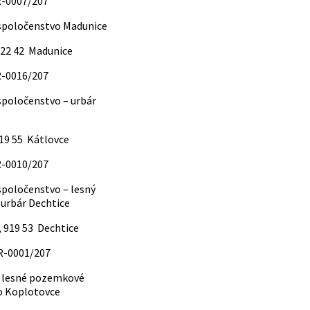
.R-0007/207
poločenstvo Madunice
922 42 Madunice
.R-0016/207
poločenstvo – urbár
919 55 Kátlovce
.R-0010/207
poločenstvo – lesný
 urbár Dechtice
, 919 53 Dechtice
.R-0001/207
a lesné pozemkové
o Koplotovce