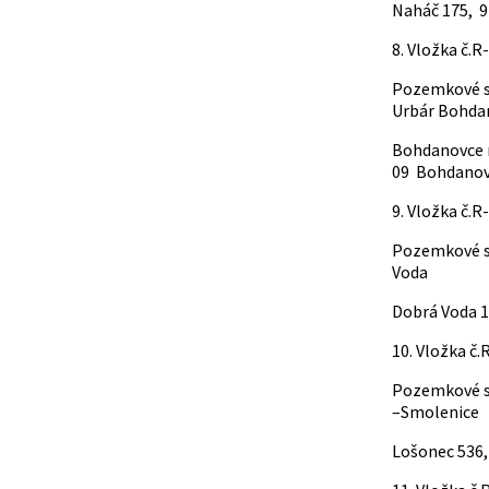
Naháč 175, 9
8. Vložka č.R
Pozemkové s
Urbár Bohda
Bohdanovce n
09 Bohdanov
9. Vložka č.R
Pozemkové s
Voda
Dobrá Voda 1
10. Vložka č
Pozemkové s
–Smolenice
Lošonec 536,