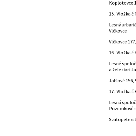
Koplotovce 1
15. Vložka č
Lesný urbar
Vlčkovce
Vlčkovce 177
16. Vložka č
Lesné spoloč
a železiari Ja
Jalšové 156,
17. Vložka č
Lesná spoloč
Pozemkové s
Svätopetersk