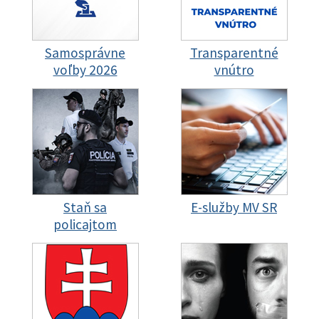
Samosprávne
Transparentné
voľby 2026
vnútro
Staň sa
E-služby MV SR
policajtom