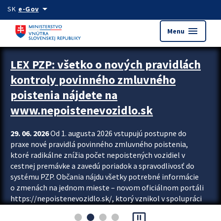
Preskocit na hlavný obsah
arrow_drop_down
SK
e-Gov
menu
Menu
Zastavit automatický posun upútavok
LEX PZP: všetko o nových pravidlách
kontroly povinného zmluvného
poistenia nájdete na
www.nepoistenevozidlo.sk
29. 06. 2026
Od 1. augusta 2026 vstupujú postupne do
praxe nové pravidlá povinného zmluvného poistenia,
ktoré radikálne znížia počet nepoistených vozidiel v
cestnej premávke a zavedú poriadok a spravodlivosť do
systému PZP. Občania nájdu všetky potrebné informácie
o zmenách na jednom mieste – novom oficiálnom portáli
https://nepoistenevozidlo.sk/, ktorý vznikol v spolupráci
Slovenskej kancelárie poisťovateľov (SKP), Slovenskej
pause_presentation
asociácie poisťovní (SLASPO) a Ministerstva vnútra SR.