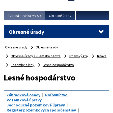
Novinky predstavili na...
Viac
Úvodná stránka MV SR
Okresné úrady
Okresné úrady
Okresné úrady
Okresné úrady
Okresné úrady / Klientske centrá
Trnavský kraj
Trnava
Pozemky a lesy
Lesné hospodárstvo
Lesné hospodárstvo
Záhradkové osady
Poľovníctvo
Pozemkové úpravy
Jednoduché pozemkové úpravy
Register pozemkových spoločenstiev