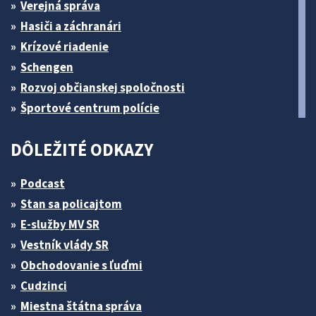
Verejná správa
Hasiči a záchranári
Krízové riadenie
Schengen
Rozvoj občianskej spoločnosti
Športové centrum polície
DÔLEŽITÉ ODKAZY
Podcast
Stan sa policajtom
E-služby MV SR
Vestník vlády SR
Obchodovanie s ľuďmi
Cudzinci
Miestna štátna správa