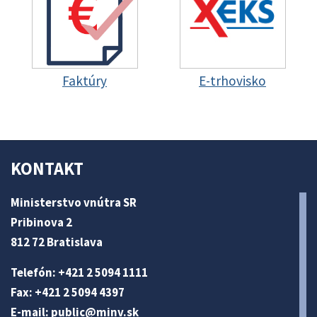
Faktúry
E-trhovisko
KONTAKT
Ministerstvo vnútra SR
Pribinova 2
812 72 Bratislava
Telefón: +421 2 5094 1111
Fax: +421 2 5094 4397
E-mail:
public@minv
.sk