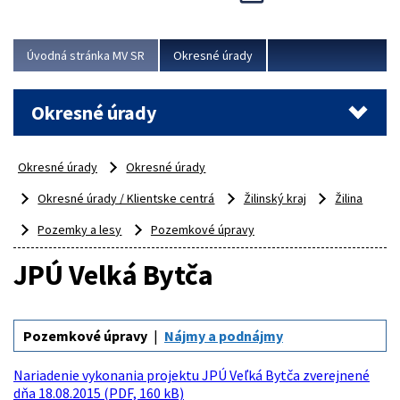
Novinky predstavili na...
Viac
Úvodná stránka MV SR
Okresné úrady
Okresné úrady
Okresné úrady
Okresné úrady
Okresné úrady / Klientske centrá
Žilinský kraj
Žilina
Pozemky a lesy
Pozemkové úpravy
JPÚ Velká Bytča
Pozemkové úpravy
Nájmy a podnájmy
Nariadenie vykonania projektu JPÚ Veľká Bytča zverejnené
dňa 18.08.2015 (PDF, 160 kB)