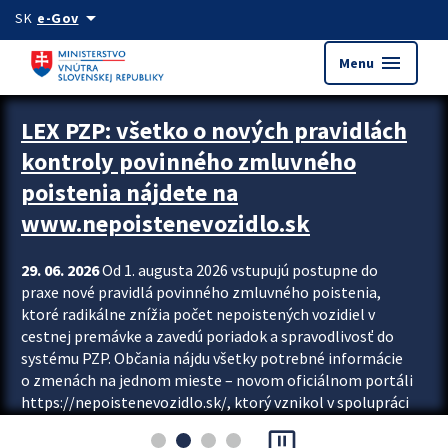
Preskocit na hlavný obsah
arrow_drop_down
SK
e-Gov
menu
Menu
Zastavit automatický posun upútavok
LEX PZP: všetko o nových pravidlách
kontroly povinného zmluvného
poistenia nájdete na
www.nepoistenevozidlo.sk
29. 06. 2026
Od 1. augusta 2026 vstupujú postupne do
praxe nové pravidlá povinného zmluvného poistenia,
ktoré radikálne znížia počet nepoistených vozidiel v
cestnej premávke a zavedú poriadok a spravodlivosť do
systému PZP. Občania nájdu všetky potrebné informácie
o zmenách na jednom mieste – novom oficiálnom portáli
https://nepoistenevozidlo.sk/, ktorý vznikol v spolupráci
Slovenskej kancelárie poisťovateľov (SKP), Slovenskej
pause_presentation
asociácie poisťovní (SLASPO) a Ministerstva vnútra SR.