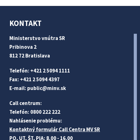
KONTAKT
Ministerstvo vnútra SR
Pribinova 2
812 72 Bratislava
Telefón: +421 2 5094 1111
Fax: +421 2 5094 4397
E-mail:
public@minv
.sk
Call centrum:
Telefón: 0800 222 222
Nahlásenie problému:
Kontaktný formulár Call Centra MV SR
PO, UT, ŠT, PIA: 8.00 - 16.00