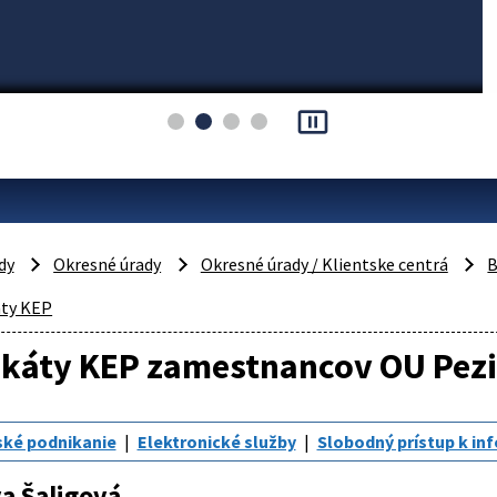
pause_presentation
dy
Okresné úrady
Okresné úrady / Klientske centrá
B
áty KEP
fikáty KEP zamestnancov OU Pez
ské podnikanie
Elektronické služby
Slobodný prístup k i
a Šaligová