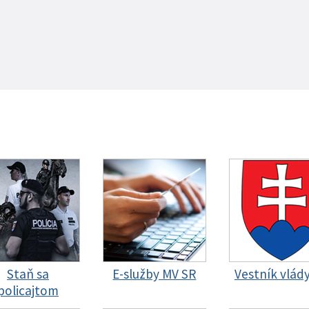
Staň sa
E-služby MV SR
Vestník vlád
policajtom