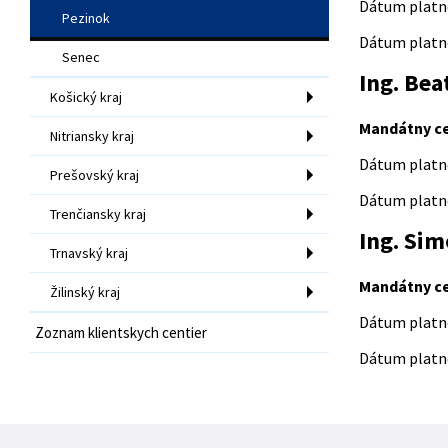
Dátum platno
Pezinok
Dátum platno
Senec
Ing. Bea
Košický kraj
Mandátny ce
Nitriansky kraj
Dátum platno
Prešovský kraj
Dátum platno
Trenčiansky kraj
Ing. Si
Trnavský kraj
Mandátny ce
Žilinský kraj
Dátum platno
Zoznam klientskych centier
Dátum platno