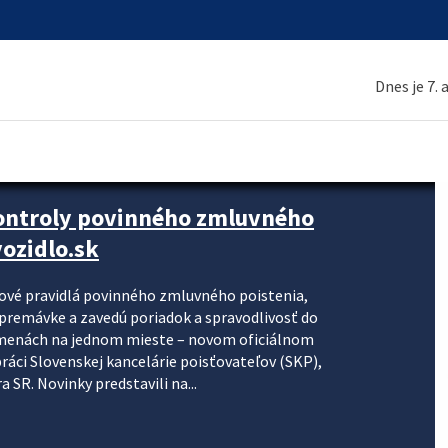
Dnes je 7.
kontroly povinného zmluvného
ozidlo.sk
nové pravidlá povinného zmluvného poistenia,
j premávke a zavedú poriadok a spravodlivosť do
zmenách na jednom mieste – novom oficiálnom
práci Slovenskej kancelárie poisťovateľov (SKP),
 SR. Novinky predstavili na...