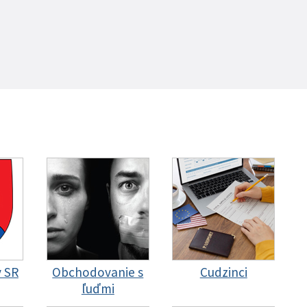
y SR
Obchodovanie s
Cudzinci
ľuďmi