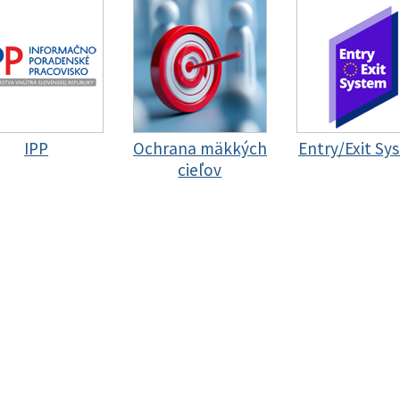
IPP
Ochrana mäkkých
Entry/Exit Sy
cieľov