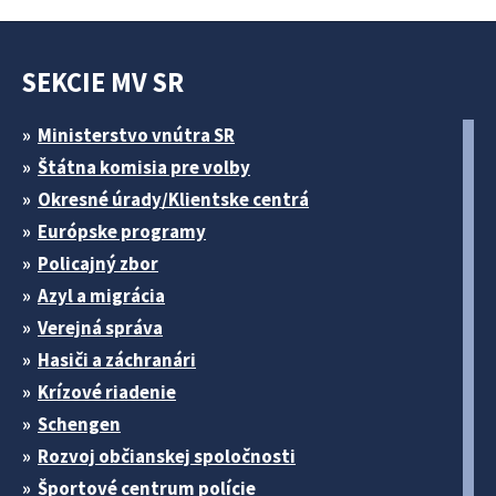
SEKCIE MV SR
Ministerstvo vnútra SR
Štátna komisia pre volby
Okresné úrady/Klientske centrá
Európske programy
Policajný zbor
Azyl a migrácia
Verejná správa
Hasiči a záchranári
Krízové riadenie
Schengen
Rozvoj občianskej spoločnosti
Športové centrum polície