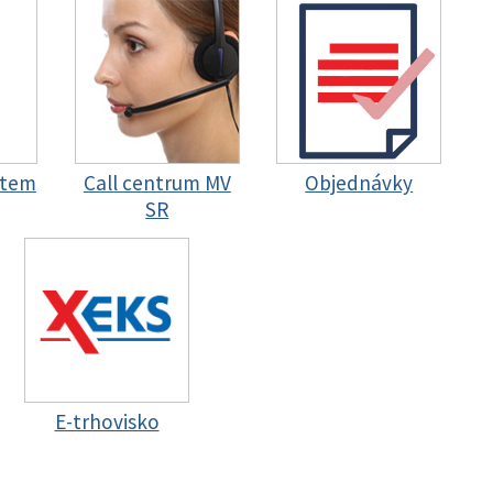
stem
Call centrum MV
Objednávky
SR
E-trhovisko