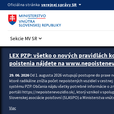
Preskocit na hlavný obsah
arrow_drop_down
verejnej správy SR
Oficiálna stránka
Sekcie MV SR
keyboard_arrow_down
Zastavit automatický posun upútavok
LEX PZP: všetko o nových pravidlách 
poistenia nájdete na www.nepoistenev
29. 06. 2026
Od 1. augusta 2026 vstupujú postupne do praxe 
ktoré radikálne znížia počet nepoistených vozidiel v cestne
systému PZP. Občania nájdu všetky potrebné informácie o 
portáli https://nepoistenevozidlo.sk/, ktorý vznikol v spolu
Slovenskej asociácie poisťovní (SLASPO) a Ministerstva vnútra
Viac