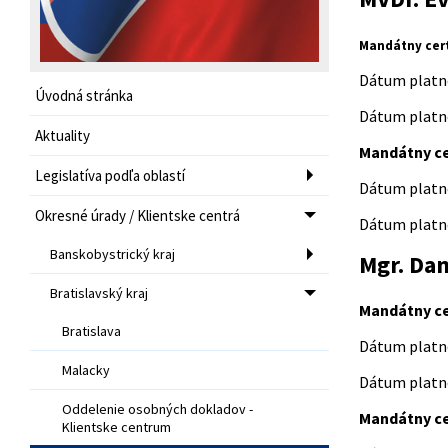
Mandátny certi
Dátum platno
Úvodná stránka
Dátum platno
Aktuality
Mandátny cer
Legislatíva podľa oblastí
Dátum platno
Okresné úrady / Klientske centrá
Dátum platno
Banskobystrický kraj
Mgr. Da
Bratislavský kraj
Mandátny cer
Bratislava
Dátum platno
Malacky
Dátum platno
Oddelenie osobných dokladov -
Mandátny cer
Klientske centrum