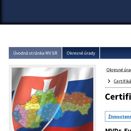
Úvodná stránka MV SR
Okresné úrady
Okresné úra
Certifik
Certi
Živnosten
MVDr. Ev