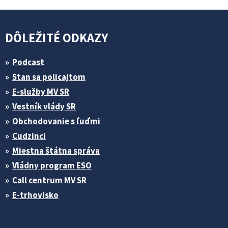
DÔLEŽITÉ ODKAZY
Podcast
Stan sa policajtom
E-služby MV SR
Vestník vlády SR
Obchodovanie s ľuďmi
Cudzinci
Miestna štátna správa
Vládny program ESO
Call centrum MV SR
E-trhovisko