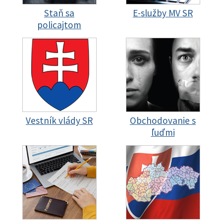
Staň sa
E-služby MV SR
policajtom
Vestník vlády SR
Obchodovanie s
ľuďmi