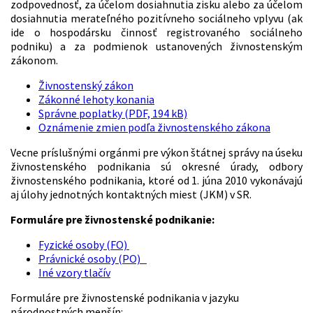
zodpovednosť, za účelom dosiahnutia zisku alebo za účelom
dosiahnutia merateľného pozitívneho sociálneho vplyvu (ak
ide o hospodársku činnosť registrovaného sociálneho
podniku) a za podmienok ustanovených živnostenským
zákonom.
Živnostenský zákon
Zákonné lehoty konania
Správne poplatky (PDF, 194 kB)
Oznámenie zmien podľa živnostenského zákona
Vecne príslušnými orgánmi pre výkon štátnej správy na úseku
živnostenského podnikania sú okresné úrady, odbory
živnostenského podnikania, ktoré od 1. júna 2010 vykonávajú
aj úlohy jednotných kontaktných miest (JKM) v SR.
Formuláre pre živnostenské podnikanie:
Fyzické osoby (FO)
Právnické osoby (PO)
Iné vzory tlačív
Formuláre pre živnostenské podnikania v jazyku
národnostných menšín: