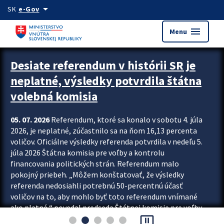
Preskocit na hlavný obsah
arrow_drop_down
SK
e-Gov
menu
Menu
Zastavit automatický posun upútavok
Desiate referendum v histórii SR je
neplatné, výsledky potvrdila štátna
volebná komisia
05. 07. 2026
Referendum, ktoré sa konalo v sobotu 4. júla
2026, je neplatné, zúčastnilo sa na ňom 16,13 percenta
voličov. Oficiálne výsledky referenda potvrdila v nedeľu 5.
júla 2026 Štátna komisia pre voľby a kontrolu
financovania politických strán. Referendum malo
pokojný priebeh. „Môžem konštatovať, že výsledky
referenda nedosiahli potrebnú 50-percentnú účasť
voličov na to, aby mohlo byť toto referendum vnímané
ako platné,“ povedal predseda Štátnej komisie pre voľby
pause_presentation
a kontrolu financovania politických...