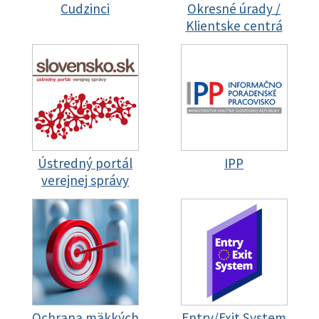
Cudzinci
Okresné úrady /
Klientske centrá
Ústredný portál
IPP
verejnej správy
Ochrana mäkkých
Entry/Exit System