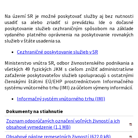
Na území SR je možné poskytovať služby aj bez nutnosti
usadiť sa alebo zriadiť si prevádzku. Ide o dočasné
poskytovanie služieb cezhraničným spôsobom na základe
vydaného platného oprávnenia na poskytovanie rovnakých
služieb v štáte usadenia sa.
Cezhraničné poskytovanie služieb v SR
Ministerstvo vnútra SR, odbor živnostenského podnikania a
všetkých 49 fyzických JKM s cieľom znížiť administratívne
zaťaženie poskytovateľov služieb spolupracujú s ostatnými
členskými štátmi EÚ/EHP prostredníctvom Informačného
systému vnútorného trhu (IMI) za účelom výmeny informácií.
Informačný systém vnútorného trhu (IMI)
Dokumenty na stiahnutie
Zoznam odporúčaných označení voľných živností a ich
obsahové vymedzenie (1,1 MB)
Obsahové náplne remeselných živností (622,0 kB)