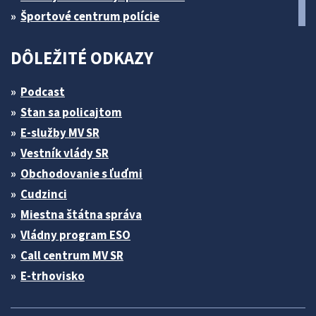
Športové centrum polície
DÔLEŽITÉ ODKAZY
Podcast
Stan sa policajtom
E-služby MV SR
Vestník vlády SR
Obchodovanie s ľuďmi
Cudzinci
Miestna štátna správa
Vládny program ESO
Call centrum MV SR
E-trhovisko