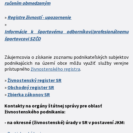
ručením obmedzeným
Registre živností - upozornenie
Informácie k športovému odborníkovi/profesionálnemu
športovcovi SZČO
Záujemcovia o získanie zoznamu podnikateľských subjektov
podnikajúcich na území obce môžu využiť služby verejne
prístupného
živnostenského registra
.
Živnostenský register
SR
Obchodný register SR
Zbierka zákonov SR
Kontakty na orgány štátnej správy pre oblasť
živnostenského podnikania:
- na okresné (živnostenské) úrady v SR v postavení JKM: