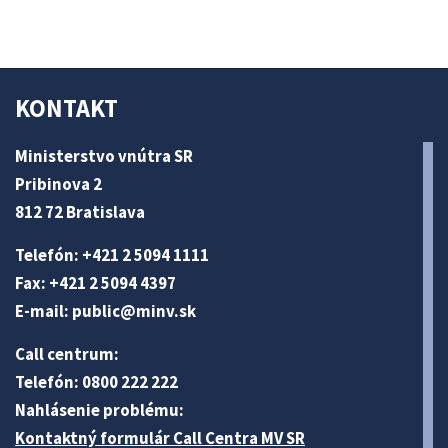
KONTAKT
Ministerstvo vnútra SR
Pribinova 2
812 72 Bratislava
Telefón: +421 2 5094 1111
Fax: +421 2 5094 4397
E-mail:
public@minv
.sk
Call centrum:
Telefón: 0800 222 222
Nahlásenie problému:
Kontaktný formulár Call Centra MV SR