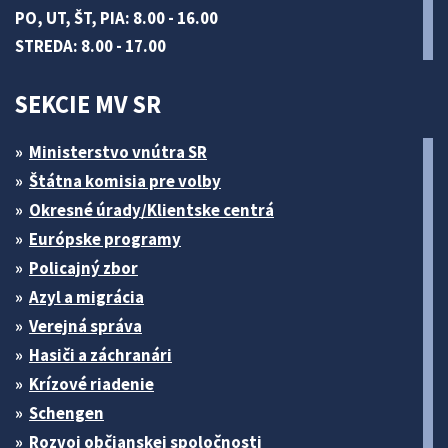
PO, UT, ŠT, PIA: 8.00 - 16.00
STREDA: 8.00 - 17.00
SEKCIE MV SR
Ministerstvo vnútra SR
Štátna komisia pre volby
Okresné úrady/Klientske centrá
Európske programy
Policajný zbor
Azyl a migrácia
Verejná správa
Hasiči a záchranári
Krízové riadenie
Schengen
Rozvoj občianskej spoločnosti