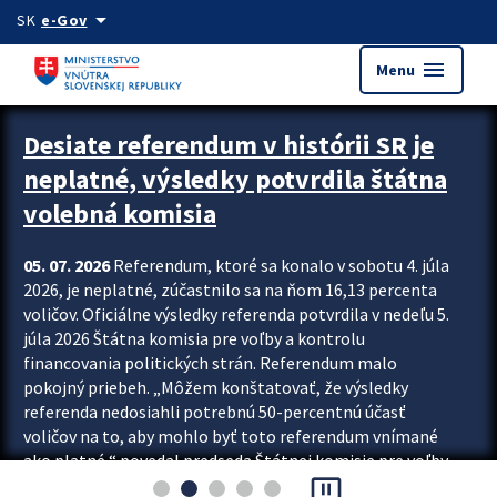
Preskocit na hlavný obsah
arrow_drop_down
SK
e-Gov
menu
Menu
Zastavit automatický posun upútavok
Desiate referendum v histórii SR je
neplatné, výsledky potvrdila štátna
volebná komisia
05. 07. 2026
Referendum, ktoré sa konalo v sobotu 4. júla
2026, je neplatné, zúčastnilo sa na ňom 16,13 percenta
voličov. Oficiálne výsledky referenda potvrdila v nedeľu 5.
júla 2026 Štátna komisia pre voľby a kontrolu
financovania politických strán. Referendum malo
pokojný priebeh. „Môžem konštatovať, že výsledky
referenda nedosiahli potrebnú 50-percentnú účasť
voličov na to, aby mohlo byť toto referendum vnímané
ako platné,“ povedal predseda Štátnej komisie pre voľby
pause_presentation
a kontrolu financovania politických...