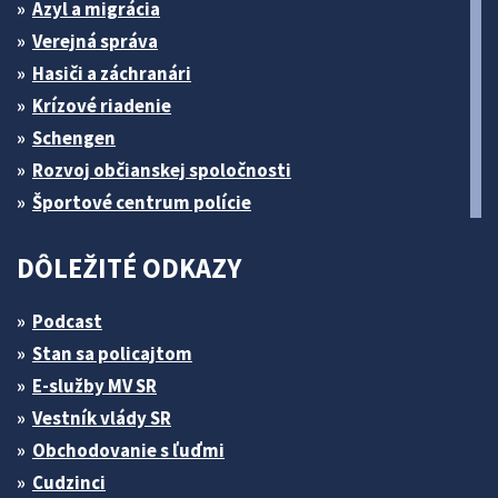
Azyl a migrácia
Verejná správa
Hasiči a záchranári
Krízové riadenie
Schengen
Rozvoj občianskej spoločnosti
Športové centrum polície
DÔLEŽITÉ ODKAZY
Podcast
Stan sa policajtom
E-služby MV SR
Vestník vlády SR
Obchodovanie s ľuďmi
Cudzinci