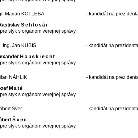
gr. Marian KOTLEBA
- kandidát na preziden
Rastislav
Schlosár
pre styk s orgánom verejnej správy
c. Ing. Ján KUBIŠ
- kandidát na prezident
lexander
Hauskrecht
pre styk s orgánom verejnej správy
ilan NÁHLIK
- kandidát na preziden
ozef
Maté
pre styk s orgánom verejnej správy
Róbert Švec
- kandidát na prezident
óbert
Švec
pre styk s orgánom verejnej správy