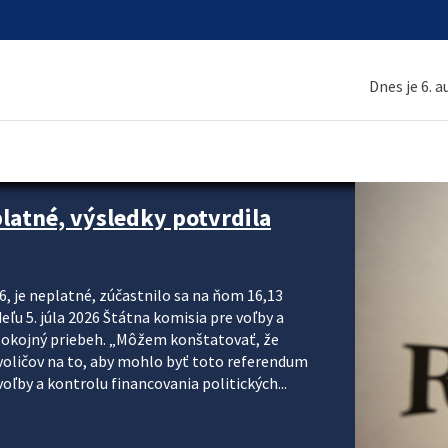
Dnes je 6. 
platné, výsledky potvrdila
6, je neplatné, zúčastnilo sa na ňom 16,13
eľu 5. júla 2026 Štátna komisia pre voľby a
pokojný priebeh. „Môžem konštatovať, že
voličov na to, aby mohlo byť toto referendum
ľby a kontrolu financovania politických...