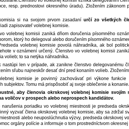
doslané.
Členstvo vo volebnej komisii vzniká delegovaním čle
obce, resp. prednostovi okresného úradu). Zložením zákonom 
komisia si na svojom prvom zasadaní
určí zo všetkých čl
iadi zapisovateľ volebnej komisie.
vo volebnej komisii zaniká dňom doručenia písomného oznámen
borom, ktorý ho delegoval alebo doručením písomného oznámenia
Predseda volebnej komisie povolá náhradníka, ak bol politic
ehote v oznámení určený. Členstvo vo volebnej komisii zaniká
 volieb; to sa netýka náhradníka.
 nastúpi len v prípade, ak zanikne členstvo delegovanému č
ením sľubu najneskôr desať dní pred konaním volieb. Zložením
lebnej komisie je povinný zachovávať pri výkone funkcie
h subjektov. Tomu má prispôsobiť aj svoje oblečenie a konanie.“.
pustné, aby členovia okrskovej volebnej komisie svojím
na voličov v prospech alebo neprospech kandidátov.
 narušenia poriadku vo volebnej miestnosti je predseda okrs
vinný vyzvať člena okrskovej volebnej komisie, aby sa zdržal 
miestnosti alebo neuposlúchnutia výzvy, predseda okrskovej vo
moc orgány polície a informuje o tom prostredníctvom okresnej 