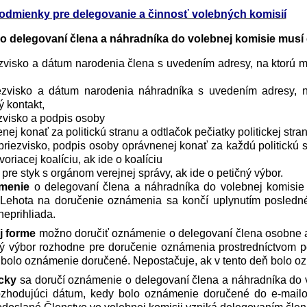
odmienky pre delegovanie a činnosť volebných komisií
 delegovaní člena a náhradníka do volebnej komisie
musí
ezvisko a dátum narodenia člena s uvedením adresy, na ktorú 
ezvisko a dátum narodenia náhradníka s uvedením adresy, 
ý kontakt,
zvisko a podpis osoby
ej konať za politickú stranu a odtlačok pečiatky politickej stran
riezvisko, podpis osoby oprávnenej konať za každú politickú str
tvoriacej koalíciu, ak ide o koalíciu
pre styk s orgánom verejnej správy, ak ide o petičný výbor.
enie
o delegovaní člena a náhradníka do volebnej komis
 Lehota na doručenie oznámenia sa končí uplynutím posledné
neprihliada.
ej forme
možno doručiť oznámenie o delegovaní člena osobne ale
ý výbor rozhodne pre doručenie oznámenia prostredníctvom poš
 bolo oznámenie doručené. Nepostačuje, ak v tento deň bolo o
icky
sa doručí oznámenie o delegovaní člena a náhradníka do
rozhodujúci dátum, kedy bolo oznámenie doručené do e-mailo