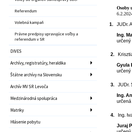
Osoby u
Referendum
6.2.202
Volebná kampaň
1.
JUDr. 
Právne predpisy upravujúce voľby a
Ing. M
referendum v SR
určený 
DIVES
2.
Krisz
Archívy, registratúry, heraldika
Gyula
určený 
Štátne archívy na Slovensku
3.
JUDr. 
Archív MV SR Levoča
Ing. A
Medzinárodná spolupráca
určená 
Matriky
4.
Ing. 
Hlásenie pobytu
Juraj
určený 