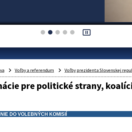
pause_presentation
áva
Voľby a referendum
Voľby prezidenta Slovenskej repu
ácie pre politické strany, koalíc
IE DO VOLEBNÝCH KOMISIÍ