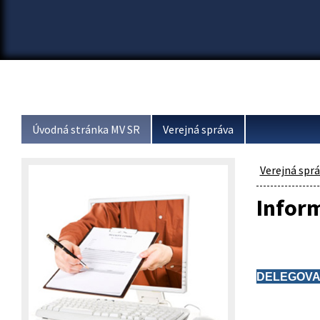
Úvodná stránka MV SR
Verejná správa
Verejná spr
Inform
DELEGOVAN