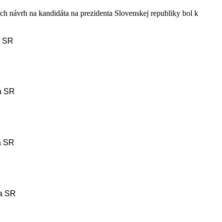
ých návrh na kandidáta na prezidenta Slovenskej republiky bol k
a SR
ta SR
a SR
ta SR