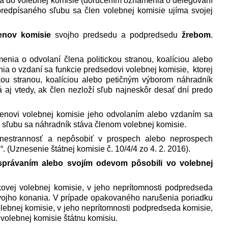
na do volebnej komisie (doručením oznámenia o delegovaní
predpísaného sľubu sa člen volebnej komisie ujíma svojej
enov komisie
svojho predsedu a podpredsedu
žrebom
.
ia o odvolaní člena politickou stranou, koalíciou alebo
 o vzdaní sa funkcie predsedovi volebnej komisie, ktorej
kou stranou, koalíciou alebo petičným výborom náhradník
 aj vtedy, ak člen nezloží sľub najneskôr desať dní predo
lenovi volebnej komisie jeho odvolaním alebo vzdaním sa
 sľubu sa náhradník stáva členom volebnej komisie.
 nestrannosť a nepôsobiť v prospech alebo neprospech
 (Uznesenie štátnej komisie č. 10/4/4 zo 4. 2. 2016).
 správaním alebo svojím odevom pôsobili vo volebnej
kovej volebnej komisie, v jeho neprítomnosti podpredseda
svojho konania. V prípade opakovaného narušenia poriadku
lebnej komisie, v jeho neprítomnosti podpredseda komisie,
volebnej komisie štátnu komisiu.