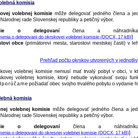
olebná komisia
ovej volebnej komisie
môže delegovať jedného člena a jedn
Národnej rade Slovenskej republiky a petičný výbor.
enie o delegovaní
člena a náhradníka
enia o delegovaní do okrskovej volebnej komisie (DOCX, 17 kB)
stovi obce
(primátorovi mesta, starostovi mestskej časti) v le
Prehľad počtu okrskov utvorených v jednotli
kovej volebnej komisie nemusí mať trvalý pobyt v obci, v kt
skovej volebnej komisie, ktorý nebude vykonávať svoju fun
dporúčam
e požiadať obec svojho trvalého pobytu o vydanie 
lebná komisia
snej volebnej komisie
môže delegovať jedného člena a jedné
Národnej rade Slovenskej republiky a petičný výbor.
enie o delegovaní
člena a náhradník
]
enia o delegovaní do okresnej volebnej komisie (DOCX, 17 kB)