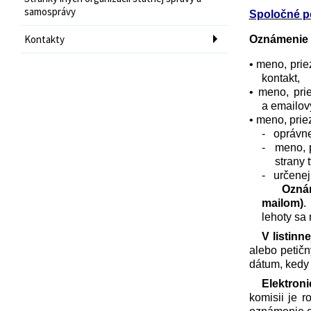
samosprávy
Spoločné p
Kontakty
Oznámenie o
• meno, pri
kontakt,
• meno, pri
a emailov
• meno, prie
- oprávnen
- meno, p
strany 
- určenej 
Oznám
mailom)
.
lehoty sa 
V listinn
alebo petičn
dátum, kedy
Elektron
komisii je 