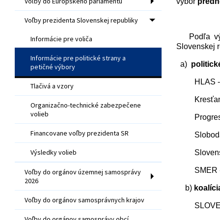
Voľby do Európskeho parlamentu
výbor
predn
Voľby prezidenta Slovenskej republiky
Podľa vý
Informácie pre voliča
Slovenskej r
Informácie pre politické strany a
a)
politick
petičné výbory
HLAS -
Tlačivá a vzory
Kresťa
Organizačno-technické zabezpečene
volieb
Progre
Financovane voľby prezidenta SR
Sloboda
Výsledky volieb
Sloven
SMER -
Voľby do orgánov územnej samosprávy
2026
b)
koalíci
Voľby do orgánov samosprávnych krajov
SLOVEN
Voľby do orgánov samosprávy obcí