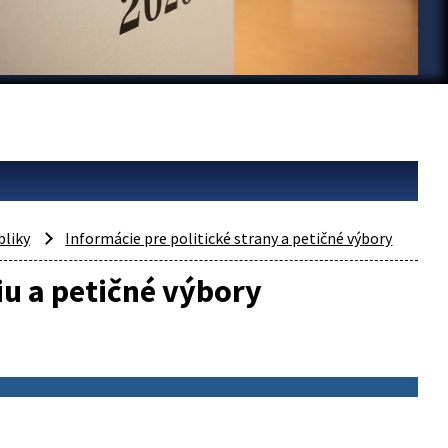
bliky
Informácie pre politické strany a petičné výbory
iu a petičné výbory