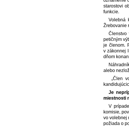
oznámenie o
starostovi 
funkcie.
Volebná 
Žrebovanie r
Členstvo 
petičným vý
je členom. 
v zákonnej l
dňom konania
Náhradník
alebo nezlož
„Člen vo
kandidujúcic
Je neprí
miestnosti 
V prípade
komisie, po
vo volebnej 
požiada o po