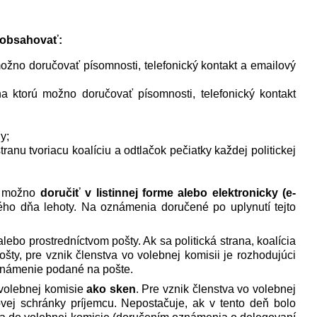
 obsahovať:
možno doručovať písomnosti,
telefonický kontakt a emailový
na ktorú možno doručovať písomnosti
, telefonický kontakt
y;
anu tvoriacu koalíciu a odtlačok pečiatky každej politickej
ie možno
doručiť v listinnej forme alebo elektronicky (e-
ho dňa lehoty. Na oznámenia doručené po uplynutí tejto
bo prostredníctvom pošty. Ak sa politická strana, koalícia
ty, pre vznik členstva vo volebnej komisii je rozhodujúci
známenie podané na pošte.
 volebnej komisie
ako sken
. Pre vznik členstva vo volebnej
vej schránky príjemcu. Nepostačuje, ak v tento deň bolo