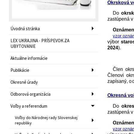
Okrsková v
Do
okrsk
zastúpená v 
Úvodná stránka
Oznám
vzor oznám
LEX UKRAJINA - PRÍSPEVOK ZA
výbor
staro
UBYTOVANIE
2024
).
Aktuálne informácie
Člen okrs
Publikácie
Členovi okr
zapísaný
,
o
Okresné úrady
Odborová organizácia
Okresná vo
Voľby a referendum
Do
okre
zastúpená v 
Voľby do Národnej rady Slovenskej
republiky
Oznám
vzor oznám