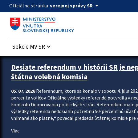
Preskocit na hlavný obsah
arrow_drop_down
verejnej správy SR
Oficiálna stránka
Sekcie MV SR
keyboard_arrow_down
Zastavit automatický posun upútavok
Desiate referendum v histórii SR je ne
štátna volebná komisia
05. 07. 2026
Referendum, ktoré sa konalo v sobotu 4. júla 202
percenta voličov. Oficiálne výsledky referenda potvrdila v ned
kontrolu financovania politických strán. Referendum malo 
výsledky referenda nedosiahli potrebnú 50-percentnú účasť 
vnímané ako platné,“ povedal predseda Štátnej komisie pre vo
Viac