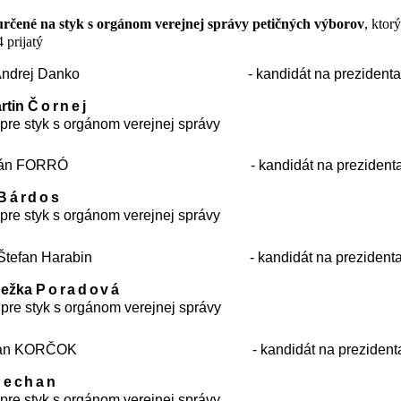
rčené na styk s orgánom verejnej správy petičných výborov
, ktor
4 prijatý
Andrej Danko
- kandidát na prezident
artin
Čornej
pre styk s orgánom verejnej správy
tián FORRÓ
- kandidát na preziden
Bárdos
pre styk s orgánom verejnej správy
Štefan Harabin
- kandidát na prezident
nežka
Poradová
pre styk s orgánom verejnej správy
Ivan KORČOK
- kandidát na preziden
Pechan
pre styk s orgánom verejnej správy