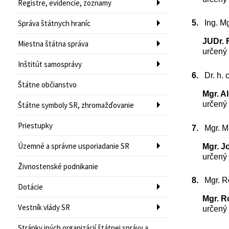
Registre, evidencie, zoznamy
Správa štátnych hraníc
5.
Ing. M
JUDr. 
Miestna štátna správa
určený 
Inštitút samosprávy
6.
Dr. h. 
Štátne občianstvo
Mgr. A
určený 
Štátne symboly SR, zhromažďovanie
Priestupky
7.
Mgr. M
Územné a správne usporiadanie SR
Mgr. J
určený 
Živnostenské podnikanie
8.
Mgr. 
Dotácie
Mgr. R
Vestník vlády SR
určený 
Stránky iných organizácií štátnej správy a