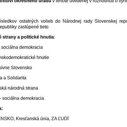
ostovi okresného úradu
v lehote uvedenej v rozhodnutí o vyhl
sledkov ostatných volieb do Národnej rady Slovenskej repu
epubliky zastúpené tieto
é strany a politické hnutia
:
 sociálna demokracia
nskodemokratické hnutie
sívne Slovensko
 a Solidarita
ská národná strana
 sociálna demokracia
a:
SKO, Kresťanská únia, ZA ĽUDÍ