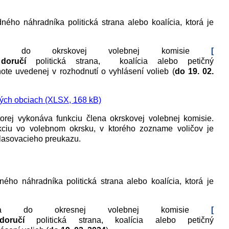
ého náhradníka politická strana alebo koalícia, ktorá je
 do okrskovej volebnej komisie
[
]
doručí
politická strana, koalícia alebo petičný
hote uvedenej v rozhodnutí o vyhlásení volieb (
do
19. 02.
vých obciach (XLSX, 168 kB)
orej vykonáva funkciu člena okrskovej volebnej komisie.
kciu vo volebnom okrsku, v ktorého zozname voličov je
hlasovacieho preukazu.
ho náhradníka politická strana alebo koalícia, ktorá je
a do okresnej volebnej komisie
[
doručí
politická strana, koalícia alebo petičný