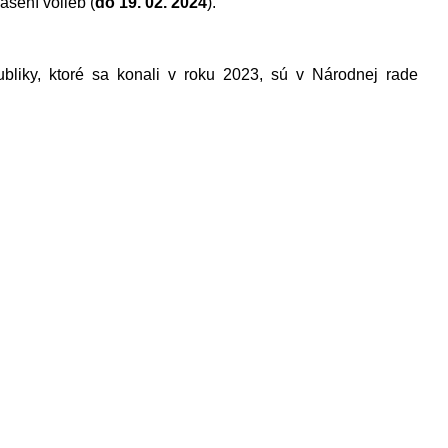
ásení volieb (
do
19. 02.
2024
).
bliky, ktoré sa konali v roku 2023, sú v Národnej rade