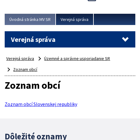
odborný, profesionálny a dokážu sa naňho spoľahnúť...
Viac
Úvodná stránka MV SR
Verejná správa
Verejná správa
Verejná správa
Územné a správne usporiadanie SR
Zoznam obcí
Zoznam obcí
Zoznam obcí Slovenskej republiky
Dôležité oznamy