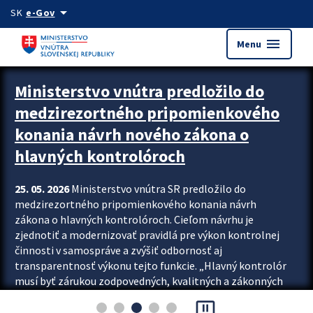
Preskocit na hlavný obsah
arrow_drop_down
SK
e-Gov
menu
Menu
Zastavit automatický posun upútavok
Ministerstvo vnútra predložilo do
medzirezortného pripomienkového
konania návrh nového zákona o
hlavných kontrolóroch
25. 05. 2026
Ministerstvo vnútra SR predložilo do
medzirezortného pripomienkového konania návrh
zákona o hlavných kontrolóroch. Cieľom návrhu je
zjednotiť a modernizovať pravidlá pre výkon kontrolnej
činnosti v samospráve a zvýšiť odbornosť aj
transparentnosť výkonu tejto funkcie. „Hlavný kontrolór
musí byť zárukou zodpovedných, kvalitných a zákonných
rozhodnutí miest, obcí aj samosprávnych krajov. Preto
pause_presentation
prichádzame so zákonom, podľa ktorého je kontrolór