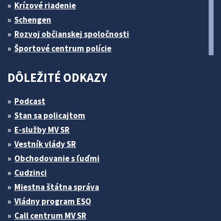
Krízové riadenie
Schengen
Rozvoj občianskej spoločnosti
Športové centrum polície
DÔLEŽITÉ ODKAZY
Podcast
Stan sa policajtom
E-služby MV SR
Vestník vlády SR
Obchodovanie s ľuďmi
Cudzinci
Miestna štátna správa
Vládny program ESO
Call centrum MV SR