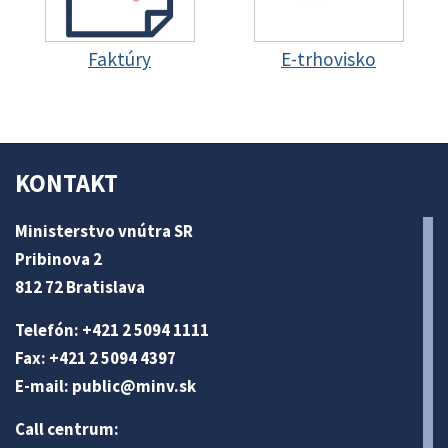
Faktúry
E-trhovisko
KONTAKT
Ministerstvo vnútra SR
Pribinova 2
812 72 Bratislava
Telefón: +421 2 5094 1111
Fax: +421 2 5094 4397
E-mail:
public@minv
.sk
Call centrum: