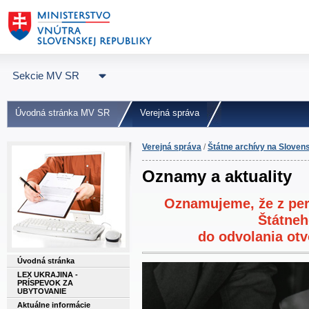
Sekcie MV SR
Úvodná stránka MV SR
Verejná správa
Verejná správa
/
Štátne archívy na Sloven
Oznamy a aktuality
Oznamujeme, že z per
Štátneh
do odvolania otv
Úvodná stránka
LEX UKRAJINA -
PRÍSPEVOK ZA
UBYTOVANIE
Aktuálne informácie