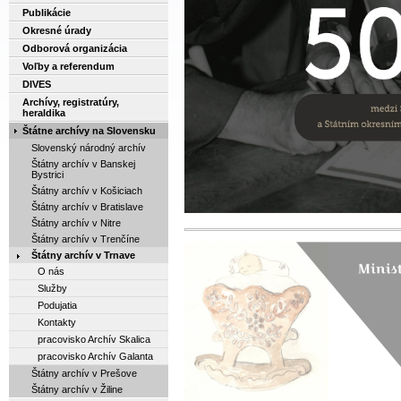
Publikácie
Okresné úrady
Odborová organizácia
Voľby a referendum
DIVES
Archívy, registratúry,
heraldika
Štátne archívy na Slovensku
Slovenský národný archív
Štátny archív v Banskej
Bystrici
Štátny archív v Košiciach
Štátny archív v Bratislave
Štátny archív v Nitre
Štátny archív v Trenčíne
Štátny archív v Trnave
O nás
Služby
Podujatia
Kontakty
pracovisko Archív Skalica
pracovisko Archív Galanta
Štátny archív v Prešove
Štátny archív v Žiline