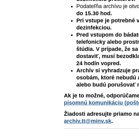
Podateľňa archívu je otv
do 15.30 hod.
Pri vstupe je potrebné 
dezinfekciou.
Pred vstupom do bádat
telefonicky alebo prost
štúdia. V prípade, že 
dostaviť, musí bezodkl
24 hodín vopred.
Archív si vyhradzuje p
osobám, ktoré nebudú
alebo budú porušovať n
Ak je to možné, odporúčam
písomnú komunikáciu (pošt
Žiadosti adresujte priamo n
archiv.tt@minv.sk
.