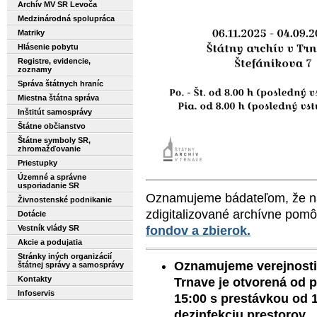
Archív MV SR Levoča
Medzinárodná spolupráca
Matriky
Hlásenie pobytu
Registre, evidencie,
zoznamy
Správa štátnych hraníc
Miestna štátna správa
Inštitút samosprávy
Štátne občianstvo
Štátne symboly SR,
zhromažďovanie
Priestupky
Územné a správne
usporiadanie SR
Oznamujeme bádateľom, že na 
Živnostenské podnikanie
zdigitalizované archívne pom
Dotácie
fondov a zbierok.
Vestník vlády SR
Akcie a podujatia
Stránky iných organizácií
Oznamujeme verejnosti 
štátnej správy a samosprávy
Kontakty
Trnave je
otvorená od p
Infoservis
15:00 s prestávkou od 1
dezinfekciu prestorov.