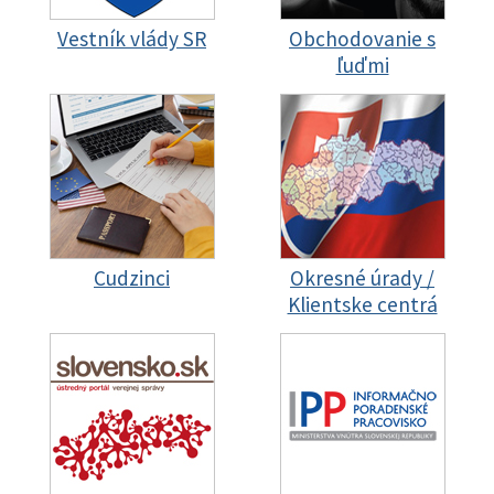
Vestník vlády SR
Obchodovanie s
ľuďmi
Cudzinci
Okresné úrady /
Klientske centrá