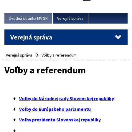
Viac
Úvodná stránka MV SR
Verejná správa
Verejná správa
Verejná správa
Voľby a referendum
Voľby a referendum
♦
Voľby do Národnej rady Slovenskej republiky
♦
Voľby do Európskeho parlamentu
♦
Voľby prezidenta Slovenskej republiky
♦