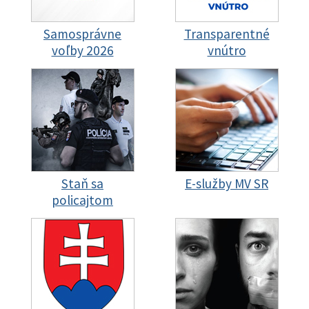
Samosprávne
Transparentné
voľby 2026
vnútro
Staň sa
E-služby MV SR
policajtom