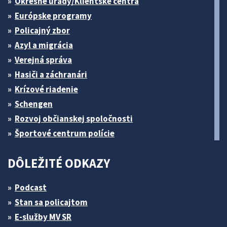
Okresné úrady/Klientske centrá
Európske programy
Policajný zbor
Azyl a migrácia
Verejná správa
Hasiči a záchranári
Krízové riadenie
Schengen
Rozvoj občianskej spoločnosti
Športové centrum polície
DÔLEŽITÉ ODKAZY
Podcast
Stan sa policajtom
E-služby MV SR