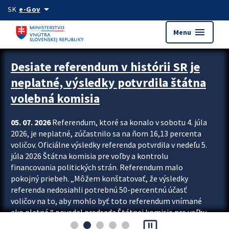
Preskocit na hlavný obsah
arrow_drop_down
SK
e-Gov
menu
Menu
Zastavit automatický posun upútavok
Desiate referendum v histórii SR je
neplatné, výsledky potvrdila štátna
volebná komisia
05. 07. 2026
Referendum, ktoré sa konalo v sobotu 4. júla
2026, je neplatné, zúčastnilo sa na ňom 16,13 percenta
voličov. Oficiálne výsledky referenda potvrdila v nedeľu 5.
júla 2026 Štátna komisia pre voľby a kontrolu
financovania politických strán. Referendum malo
pokojný priebeh. „Môžem konštatovať, že výsledky
referenda nedosiahli potrebnú 50-percentnú účasť
voličov na to, aby mohlo byť toto referendum vnímané
ako platné,“ povedal predseda Štátnej komisie pre voľby
pause_presentation
a kontrolu financovania politických...