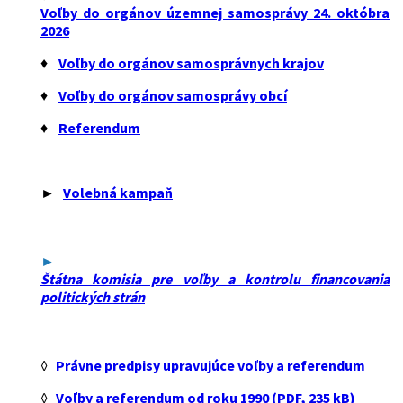
Voľby do orgánov územnej samosprávy 24. októbra
2026
♦
Voľby do orgánov samosprávnych krajov
♦
Voľby do orgánov samosprávy obcí
♦
Referendum
►
Volebná kampaň
►
Štátna komisia pre voľby a kontrolu financovania
politických strán
◊
Právne predpisy upravujúce voľby a referendum
◊
Voľby a referendum od roku 1990 (PDF, 235 kB)