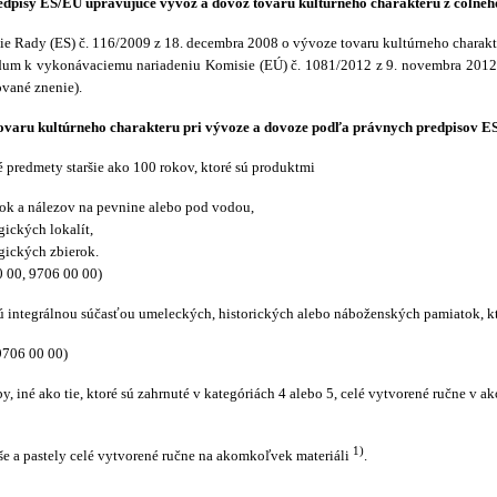
dpisy ES/EÚ upravujúce vývoz a dovoz tovaru kultúrneho charakteru z colnéh
ie Rady (ES) č. 116/2009 z 18. decembra 2008 o vývoze tovaru kultúrneho charakt
um k vykonávaciemu nariadeniu Komisie (EÚ) č. 1081/2012 z 9. novembra 2012 k
ované znenie).
varu kultúrneho charakteru pri vývoze a dovoze podľa právnych predpisov ES/
 predmety staršie ako 100 rokov, ktoré sú produktmi
k a nálezov na pevnine alebo pod vodou,
gických lokalít,
gických zbierok.
 00, 9706 00 00)
sú integrálnou súčasťou umeleckých, historických alebo náboženských pamiatok, kt
706 00 00)
y, iné ako tie, ktoré sú zahrnuté v kategóriách 4 alebo 5, celé vytvorené ručne v
1)
še a pastely celé vytvorené ručne na akomkoľvek materiáli
.