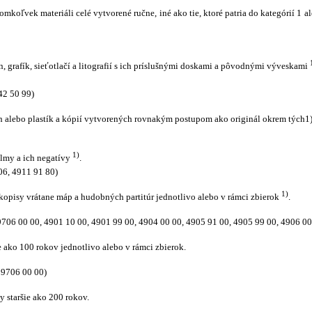
mkoľvek materiáli celé vytvorené ručne, iné ako tie, ktoré patria do kategórií 1
ín, grafík, sieťotlačí a litografií s ich príslušnými doskami a pôvodnými výveskami
42 50 99)
h alebo plastík a kópií vytvorených rovnakým postupom ako originál okrem tých1),
1)
filmy a ich negatívy
.
06, 4911 91 80)
1)
ukopisy vrátane máp a hudobných partitúr jednotlivo alebo v rámci zbierok
.
06 00 00, 4901 10 00, 4901 99 00, 4904 00 00, 4905 91 00, 4905 99 00, 4906 00
e ako 100 rokov jednotlivo alebo v rámci zbierok.
9706 00 00)
 staršie ako 200 rokov.