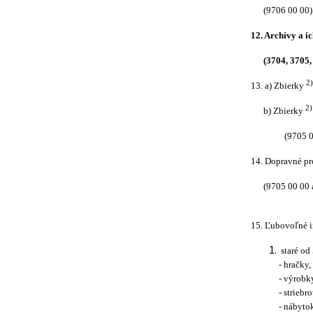
(9706 00 00)
12. Archívy a i
(3704, 3705,
2)
13. a) Zbierky
2)
b) Zbierky
(9705 00
14. Dopravné pro
(9705 00 00 a 
15. Ľubovoľné i
staré od
- hračky,
- výrobk
- striebr
- nábytok