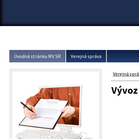
Úvodná stránka MV SR
Verejná správa
Verejná spr
Vývoz