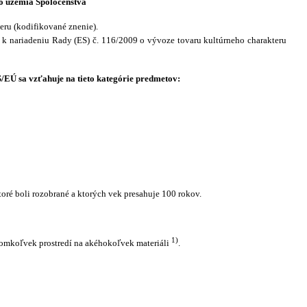
o územia Spoločenstva
eru (kodifikované znenie).
 nariadeniu Rady (ES) č. 116/2009 o vývoze tovaru kultúrneho charakteru
EÚ sa vzťahuje na tieto kategórie predmetov:
oré boli rozobrané a ktorých vek presahuje 100 rokov.
1)
 akomkoľvek prostredí na akéhokoľvek materiáli
.