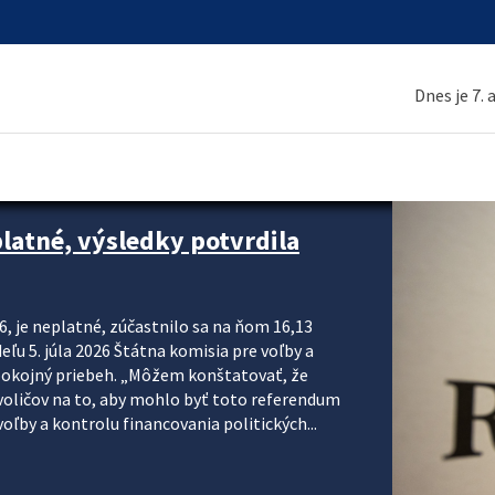
Dnes je 7.
platné, výsledky potvrdila
6, je neplatné, zúčastnilo sa na ňom 16,13
eľu 5. júla 2026 Štátna komisia pre voľby a
pokojný priebeh. „Môžem konštatovať, že
voličov na to, aby mohlo byť toto referendum
ľby a kontrolu financovania politických...