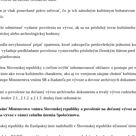
 je však ponechané právo určovať, čo je ich národným kultúrnym bohatstvom a
íc.
že odmietnuť vydanie povolenia na vývoz, ak sa na príslušný tovar kultúrneho 
rickej alebo archeologickej hodnoty.
viedla nevyhnutnosť prijať opatrenia, ktoré zabezpečia predovšetkým jednotnú k
i vyžaduje predkladanie povolenia vystaveného príslušným členským štátom pred 
uplatňovania.
útra Slovenskej republiky s cieľom zvýšiť informovanosť občanov o postupe pri
 únie ako tovar kultúrneho charakteru, ako aj vo verejnom záujme chrániť kultú
stupe Ministerstva vnútra SR a žiadateľa pri vývoze a dovoze archívnych dokumen
osti o povolenie na dočasný vývoz archívneho dokumentu a trvalý vývoz cudzieho
bodov 2.1., 2.1.2. a 2.1.3. druhej časti informácie.
adať Ministerstvo vnútra Slovenskej republiky o povolenie na dočasný vývoz
na vývoz v rámci colného územia Spoločenstva.
kej republiky do Európskej únie nadobudli v Slovenskej republike účinnosť tiet