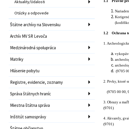
1.1
Právne pre
Aktuality/Udalosti
Nariaden
Otázky a odpovede
Korigend
(kodifik
Štátne archívy na Slovensku
1.2
Ochrana to
Archív MV SR Levoča
1. Archeologické
Medzinárodná spolupráca
vykopávo
Matriky
archeolo
archeolo
Hlásenie pobytu
(9705 00
2. Prvky, ktoré 
Registre, evidencie, zoznamy
(9705 00 00, 9
Správa štátnych hraníc
3. Obrazy a maľb
Miestna štátna správa
(9701)
Inštitút samosprávy
4. Akvarely, gva
(9701)
Štátne občianstvo