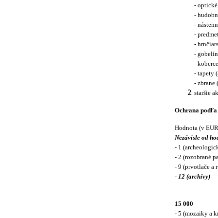
- optické
- hudobné
- nástenn
- predmet
- hrnčiar
- gobelí
- koberce
- tapety 
- zbrane 
staršie a
Ochrana podľa p
Hodnota (v EUR
Nezávisle od ho
- 1 (archeologic
- 2 (rozobrané p
- 9 (prvotlače a 
-
12 (archívy)
15 000
- 5 (mozaiky a k