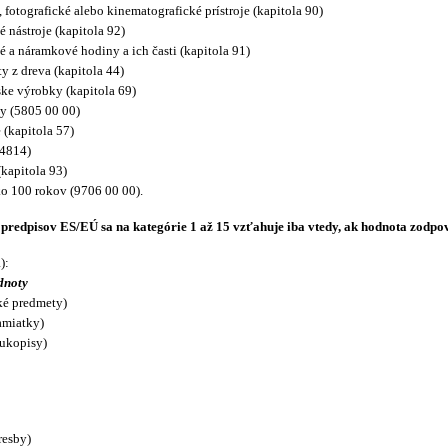
, fotografické alebo kinematografické prístroje (kapitola 90)
 nástroje (kapitola 92)
é a náramkové hodiny a ich časti (kapitola 91)
y z dreva (kapitola 44)
ske výrobky (kapitola 69)
ny (5805 00 00)
 (kapitola 57)
(4814)
(kapitola 93)
ko 100 rokov (9706 00 00).
redpisov ES/EÚ sa na kategórie 1 až 15 vzťahuje iba vtedy, ak hodnota zodpo
):
dnoty
ké predmety)
amiatky)
rukopisy)
resby)