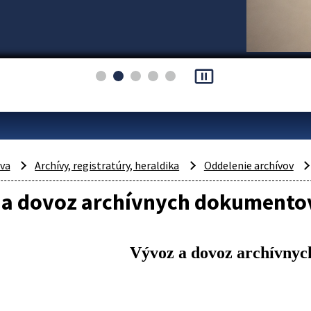
pause_presentation
áva
Archívy, registratúry, heraldika
Oddelenie archívov
 a dovoz archívnych dokumento
Vývoz a dovoz archívny