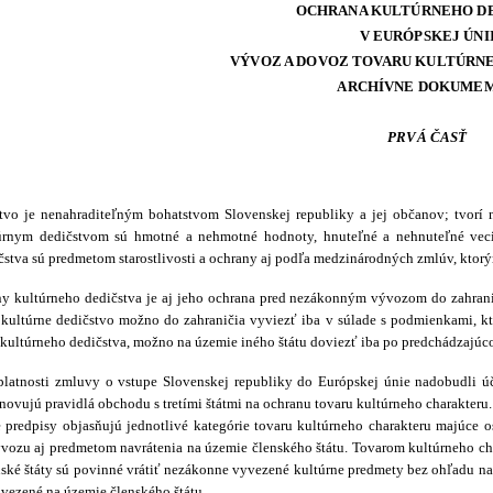
OCHRANA KULTÚRNEHO D
V EURÓPSKEJ ÚNI
VÝVOZ A DOVOZ TOVARU KULTÚRN
ARCHÍVNE DOKUME
PRVÁ ČASŤ
tvo je nenahraditeľným bohatstvom Slovenskej republiky a jej občanov; tvorí 
túrnym dedičstvom sú hmotné a nehmotné hodnoty, hnuteľné a nehnuteľné veci
čstva sú predmetom starostlivosti a ochrany aj podľa medzinárodných zmlúv, ktorý
y kultúrneho dedičstva je aj jeho ochrana pred nezákonným vývozom do zahran
kultúrne dedičstvo možno do zahraničia vyviezť iba v súlade s podmienkami, kt
kultúrneho dedičstva, možno na územie iného štátu doviezť iba po predchádzajúco
atnosti zmluvy o vstupe Slovenskej republiky do Európskej únie nadobudli úč
novujú pravidlá obchodu s tretími štátmi na ochranu tovaru kultúrneho charakteru.
e predpisy objasňujú jednotlivé kategórie tovaru kultúrneho charakteru majúce os
ozu aj predmetom navrátenia na územie členského štátu. Tovarom kultúrneho char
nské štáty sú povinné vrátiť nezákonne vyvezené kultúrne predmety bez ohľadu na 
ovezené na územie členského štátu.