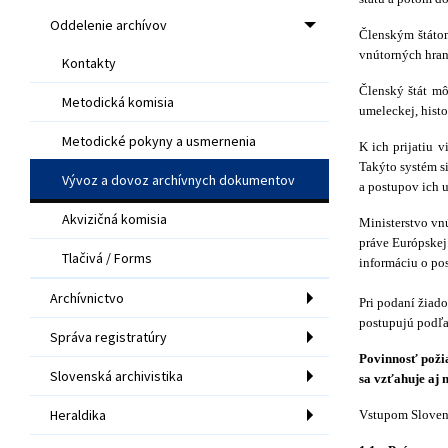
Oddelenie archívov
Členským štátom
vnútorných hran
Kontakty
Členský štát mô
Metodická komisia
umeleckej, histo
Metodické pokyny a usmernenia
K ich prijatiu 
Takýto systém s
Vývoz a dovoz archívnych dokumentov
a postupov ich 
Akvizičná komisia
Ministerstvo vn
práve Európskej
Tlačivá / Forms
informáciu o po
Archívnictvo
Pri podaní žiad
postupujú podľa 
Správa registratúry
Povinnosť poži
Slovenská archivistika
sa vzťahuje aj 
Heraldika
Vstupom Slovens