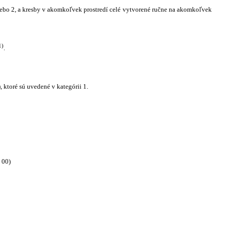
 alebo 2, a kresby v akomkoľvek prostredí celé vytvorené ručne na akomkoľvek
1)
.
 ktoré sú uvedené v kategórii 1.
 00)