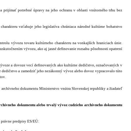
 prijímať potrebné úpravy na jeho ochranu v oblasti vnútorného trhu bez
charakteru vzťahuje jeho legislatíva chrániaca národné kultúrne bohatstvo
ontrolu vývozu tovaru kultúrneho charakteru na vonkajších hraniciach únie.
uskutočnením vývozu, ako aj jasné definovanie rozsahu pôsobnosti opatrení
 vývoze a dovoze vecí definovaných ako kultúrne dedičstvo, označovaných v
rne dedičstvo a zamedziť jeho nezákonný vývoz alebo dovoz vypracovalo túto
tov.
 archívneho dokumentu Ministerstvo vnútra Slovenskej republiky a žiadateľ
 archívneho dokumentu alebo trvalý vývoz cudzieho archívneho dokumentu
o právne predpisy ES/EÚ: