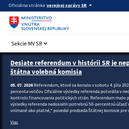
Preskocit na hlavný obsah
arrow_drop_down
verejnej správy SR
Oficiálna stránka
Sekcie MV SR
keyboard_arrow_down
Zastavit automatický posun upútavok
Desiate referendum v histórii SR je ne
štátna volebná komisia
05. 07. 2026
Referendum, ktoré sa konalo v sobotu 4. júla 202
percenta voličov. Oficiálne výsledky referenda potvrdila v ned
kontrolu financovania politických strán. Referendum malo 
výsledky referenda nedosiahli potrebnú 50-percentnú účasť 
vnímané ako platné,“ povedal predseda Štátnej komisie pre vo
Viac