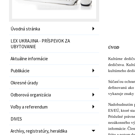
Úvodná stránka
LEX UKRAJINA - PRÍSPEVOK ZA
UBYTOVANIE
ÚVOD
Aktuálne informácie
Kultúrne dedičs
dedičstva. Kul
Publikácie
kultúrneho dedi
Súčasťou ochran
Okresné úrady
definovanú ako 
vykazuje znaky 
Odborová organizácia
Nadobudnutím pl
Voľby a referendum
ES/EÚ, ktoré sta
Príslušné právn
DIVES
nezákonného výv
informácie. Čle
Archívy, registratúry, heraldika
štátu a potom d