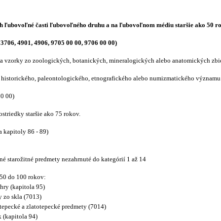
ch ľubovoľné časti ľubovoľného druhu a na ľubovoľnom médiu staršie ako 50 ro
 3706, 4901, 4906, 9705 00 00, 9706 00 00
)
a vzorky zo zoologických, botanických, mineralogických alebo anatomických zbi
historického, paleontologického, etnografického alebo numizmatického významu
 00)
striedky staršie ako 75 rokov.
kapitoly 86 - 89)
né starožitné predmety nezahrnuté do kategórií 1 až 14
 50 do 100 rokov:
 hry (kapitola 95)
y zo skla (7013)
otepecké a zlatotepecké predmety (7014)
 (kapitola 94)