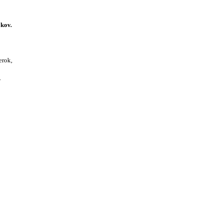
kov.
erok,
.