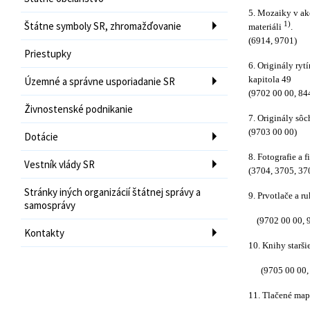
5. Mozaiky v ako
Štátne symboly SR, zhromažďovanie
1)
materiáli
.
(6914, 9701)
Priestupky
6. Originály ryt
kapitola 49
Územné a správne usporiadanie SR
(9702 00 00, 84
Živnostenské podnikanie
7. Originály sôc
(9703 00 00)
Dotácie
8. Fotografie a 
Vestník vlády SR
(3704, 3705, 37
Stránky iných organizácií štátnej správy a
9. Prvotlače a r
samosprávy
(9702 00 00, 97
Kontakty
10. Knihy starši
(9705 00 00, 
11. Tlačené mapy