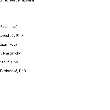
r. Norbert Praženka
a Becaniová
eresteš , PhD.
iam Kuzmíková
lav Martinický
ia Mrižová, PhD.
 Tvrdoňová, PhD.