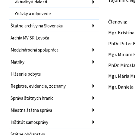
Tajomník: Mg
Aktuality/Udalosti
Otázky a odpovede
Členovia:
Štátne archívy na Slovensku
Mgr. Kristín
Archív MV SR Levoča
PhDr. Peter K
Medzinárodná spolupráca
Mgr. Mir
Matriky
PhDr. Miros
Hlásenie pobytu
Mgr. Már
Registre, evidencie, zoznamy
Mgr. Daniela
Správa štátnych hraníc
Miestna štátna správa
Inštitút samosprávy
Štátne občianstvo