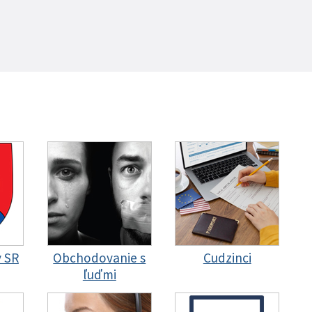
y SR
Obchodovanie s
Cudzinci
ľuďmi