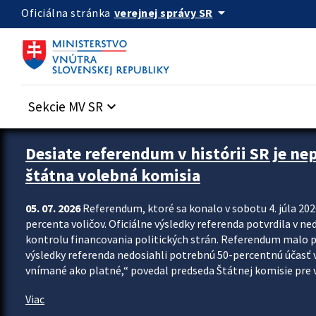
Preskocit na hlavný obsah
arrow_drop_down
verejnej správy SR
Oficiálna stránka
Sekcie MV SR
keyboard_arrow_down
Zastavit automatický posun upútavok
Desiate referendum v histórii SR je ne
štátna volebná komisia
05. 07. 2026
Referendum, ktoré sa konalo v sobotu 4. júla 202
percenta voličov. Oficiálne výsledky referenda potvrdila v ned
kontrolu financovania politických strán. Referendum malo 
výsledky referenda nedosiahli potrebnú 50-percentnú účasť 
vnímané ako platné,“ povedal predseda Štátnej komisie pre vo
Viac