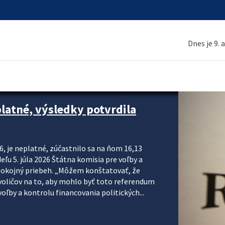
Dnes je 9. 
platné, výsledky potvrdila
6, je neplatné, zúčastnilo sa na ňom 16,13
eľu 5. júla 2026 Štátna komisia pre voľby a
pokojný priebeh. „Môžem konštatovať, že
voličov na to, aby mohlo byť toto referendum
ľby a kontrolu financovania politických...