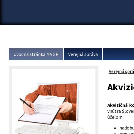
Úvodná stránka MV SR
Verejná správa
Verejná spr
Akviz
Akvizičná 
vnútra Slove
účelom:
nadobu
prevza