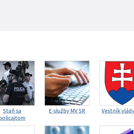
Staň sa
E-služby MV SR
Vestník vlád
policajtom