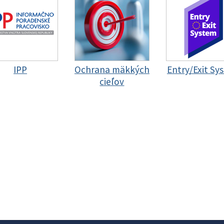
IPP
Ochrana mäkkých
Entry/Exit Sy
cieľov