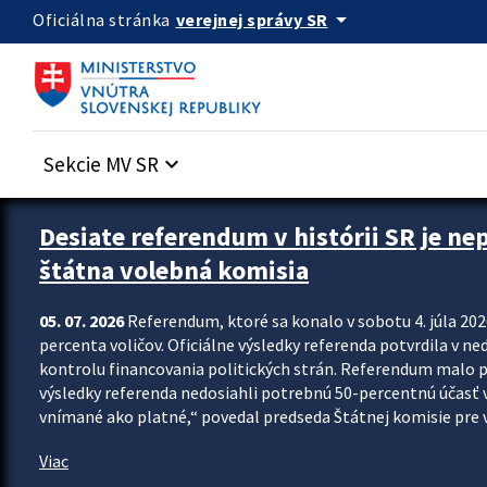
Preskocit na hlavný obsah
arrow_drop_down
verejnej správy SR
Oficiálna stránka
Sekcie MV SR
keyboard_arrow_down
Zastavit automatický posun upútavok
Desiate referendum v histórii SR je ne
štátna volebná komisia
05. 07. 2026
Referendum, ktoré sa konalo v sobotu 4. júla 202
percenta voličov. Oficiálne výsledky referenda potvrdila v ned
kontrolu financovania politických strán. Referendum malo 
výsledky referenda nedosiahli potrebnú 50-percentnú účasť 
vnímané ako platné,“ povedal predseda Štátnej komisie pre vo
Viac