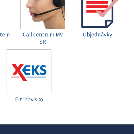
stem
Call centrum MV
Objednávky
SR
E-trhovisko