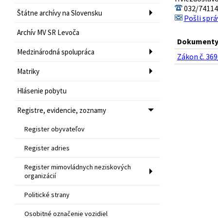
032/74114
Štátne archívy na Slovensku
Pošli sprá
Archív MV SR Levoča
Dokumenty 
Medzinárodná spolupráca
Zákon č. 36
Matriky
Hlásenie pobytu
Registre, evidencie, zoznamy
Register obyvateľov
Register adries
Register mimovládnych neziskových
organizácií
Politické strany
Osobitné označenie vozidiel