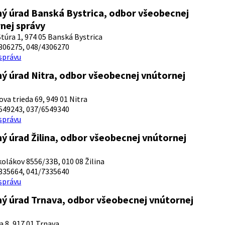
ý úrad Banská Bystrica, odbor všeobecnej
nej správy
Štúra 1, 974 05 Banská Bystrica
306275, 048/4306270
 správu
ý úrad Nitra, odbor všeobecnej vnútornej
ova trieda 69, 949 01 Nitra
549243, 037/6549340
 správu
ý úrad Žilina, odbor všeobecnej vnútornej
olákov 8556/33B, 010 08 Žilina
335664, 041/7335640
 správu
ý úrad Trnava, odbor všeobecnej vnútornej
a 8, 917 01 Trnava