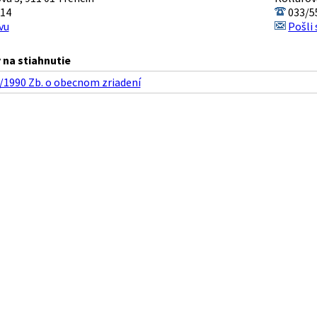
14
033/5
vu
Pošli
na stiahnutie
9/1990 Zb. o obecnom zriadení