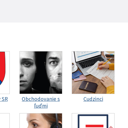
y SR
Obchodovanie s
Cudzinci
ľuďmi