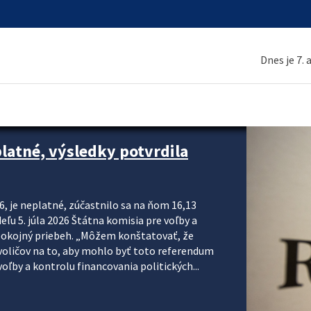
Dnes je 7.
platné, výsledky potvrdila
6, je neplatné, zúčastnilo sa na ňom 16,13
eľu 5. júla 2026 Štátna komisia pre voľby a
pokojný priebeh. „Môžem konštatovať, že
voličov na to, aby mohlo byť toto referendum
ľby a kontrolu financovania politických...