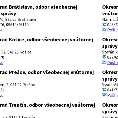
rad Bratislava, odbor všeobecnej
Okresn
 správy
vnútor
6, 832 05 Bratislava
Nám. Ľ. 
76, 09610/46110
048/4
vu
Pošli
rad Košice, odbor všeobecnej vnútornej
Okresn
správy
2, 041 26 Košice
Štefánik
70
037/6
vu
Pošli
rad Prešov, odbor všeobecnej vnútornej
Okresn
správy
ru 3, 081 92 Prešov
Vysokošk
21
041/7
vu
Pošli
rad Trenčín, odbor všeobecnej vnútornej
Okresn
správy
va 3, 911 01 Trenčín
Kollárov