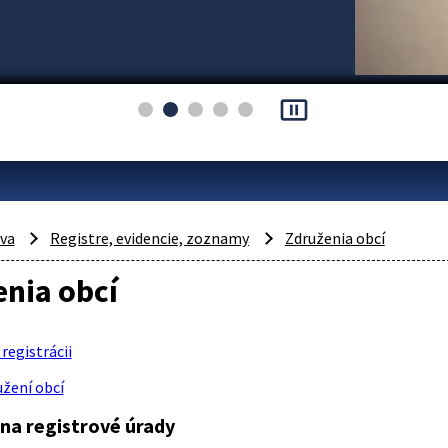
pause_presentation
áva
Registre, evidencie, zoznamy
Združenia obcí
nia obcí
registrácii
užení obcí
na registrové úrady