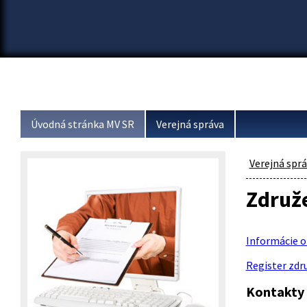
Úvodná stránka MV SR
Verejná správa
Verejná spr
Združe
Informácie o 
Register zdr
Kontakty 