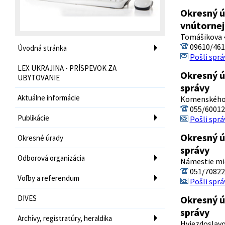
Okresný ú
vnútornej
Tomášikova 4
09610/461
Úvodná stránka
Pošli sprá
LEX UKRAJINA - PRÍSPEVOK ZA
Okresný ú
UBYTOVANIE
správy
Aktuálne informácie
Komenského 5
055/60012
Publikácie
Pošli sprá
Okresný ú
Okresné úrady
správy
Odborová organizácia
Námestie mie
051/70822
Voľby a referendum
Pošli sprá
DIVES
Okresný ú
správy
Archívy, registratúry, heraldika
Hviezdoslavo