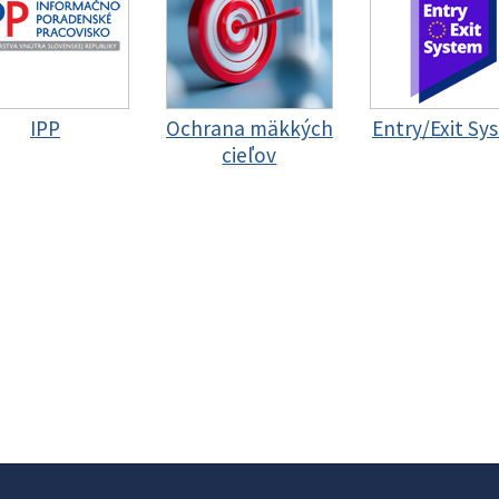
IPP
Ochrana mäkkých
Entry/Exit Sy
cieľov