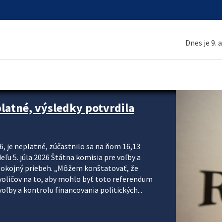
Dnes je 9. 
platné, výsledky potvrdila
6, je neplatné, zúčastnilo sa na ňom 16,13
eľu 5. júla 2026 Štátna komisia pre voľby a
pokojný priebeh. „Môžem konštatovať, že
voličov na to, aby mohlo byť toto referendum
ľby a kontrolu financovania politických...