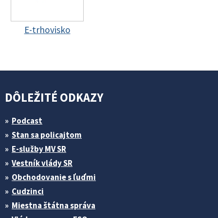
E-trhovisko
DÔLEŽITÉ ODKAZY
Podcast
Stan sa policajtom
E-služby MV SR
Vestník vlády SR
Obchodovanie s ľuďmi
Cudzinci
Miestna štátna správa