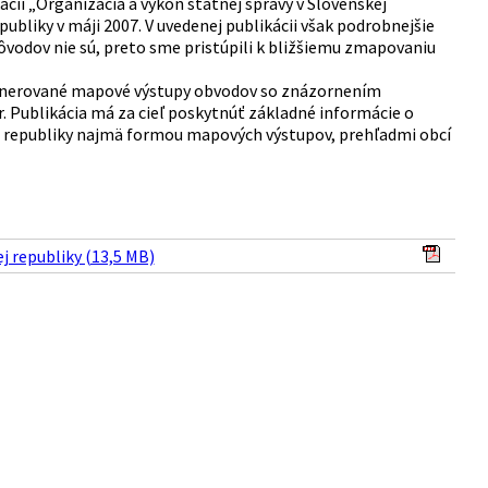
cii „Organizácia a výkon štátnej správy v Slovenskej
ubliky v máji 2007. V uvedenej publikácii však podrobnejšie
vodov nie sú, preto sme pristúpili k bližšiemu zmapovaniu
ygenerované mapové výstupy obvodov so znázornením
 Publikácia má za cieľ poskytnúť základné informácie o
j republiky najmä formou mapových výstupov, prehľadmi obcí
 republiky (13,5 MB)