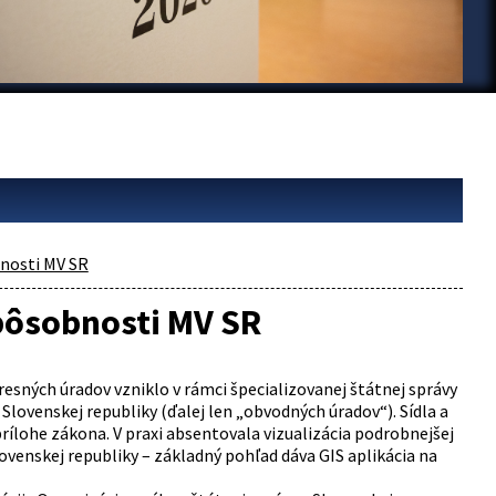
nosti MV SR
ôsobnosti MV SR
esných úradov vzniklo v rámci špecializovanej štátnej správy
lovenskej republiky (ďalej len „obvodných úradov“). Sídla a
lohe zákona. V praxi absentovala vizualizácia podrobnejšej
ovenskej republiky – základný pohľad dáva GIS aplikácia na