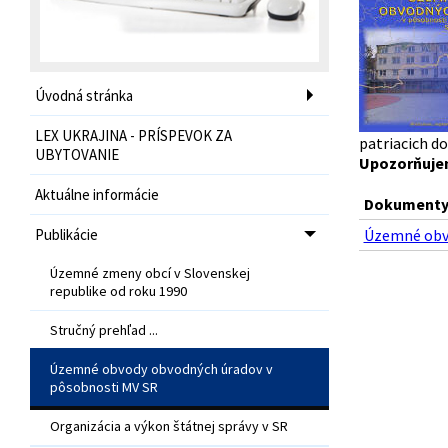
Úvodná stránka
LEX UKRAJINA - PRÍSPEVOK ZA
patriacich d
UBYTOVANIE
Upozorňujem
Aktuálne informácie
Dokumenty 
Publikácie
Územné obvo
Územné zmeny obcí v Slovenskej
republike od roku 1990
Stručný prehľad ...
Územné obvody obvodných úradov v
pôsobnosti MV SR
Organizácia a výkon štátnej správy v SR