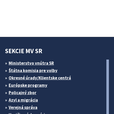
SEKCIE MV SR
Ministerstvo vnútra SR
Štátna komisia pre volby
Okresné úrady/Klientske centrá
Európske programy
Policajný zbor
Azyl a migrácia
Verejná správa