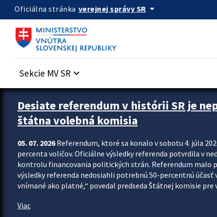
Preskocit na hlavný obsah
arrow_drop_down
verejnej správy SR
Oficiálna stránka
Sekcie MV SR
keyboard_arrow_down
Zastavit automatický posun upútavok
Desiate referendum v histórii SR je ne
štátna volebná komisia
05. 07. 2026
Referendum, ktoré sa konalo v sobotu 4. júla 202
percenta voličov. Oficiálne výsledky referenda potvrdila v ned
kontrolu financovania politických strán. Referendum malo 
výsledky referenda nedosiahli potrebnú 50-percentnú účasť 
vnímané ako platné,“ povedal predseda Štátnej komisie pre vo
Viac