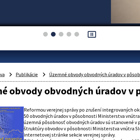
pause_presentation
áva
Publikácie
Územné obvody obvodných úradov v pôsob
é obvody obvodných úradov v p
R
eformou verejnej správy po zrušení integrovaných okr
50 obvodných úradov v pôsobnosti Ministerstva vnútra S
územná pôsobnosť obvodných úradov sú stanovené v prí
štruktúry obvodov v pôsobnosti Ministerstva vnútra Sl
internetovej stránke sekcie verejnej správy.