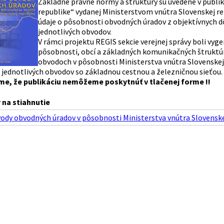
Základné právne normy a štruktúry sú uvedené v publiká
republike“ vydanej Ministerstvom vnútra Slovenskej rep
údaje o pôsobnosti obvodných úradov z objektívnych dô
jednotlivých obvodov.
V rámci projektu REGIS sekcie verejnej správy boli v
pôsobnosti, obcí a základných komunikačných štruktúr.
obvodoch v pôsobnosti Ministerstva vnútra Slovenske
o jednotlivých obvodov so základnou cestnou a železničnou sieťou.
e, že publikáciu nemôžeme poskytnúť v tlačenej forme !!
na stiahnutie
dy obvodných úradov v pôsobnosti Ministerstva vnútra Slovenskej