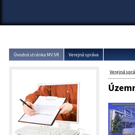
Úvodná stránka MV SR
Verejná správa
Verejná spr
Územn