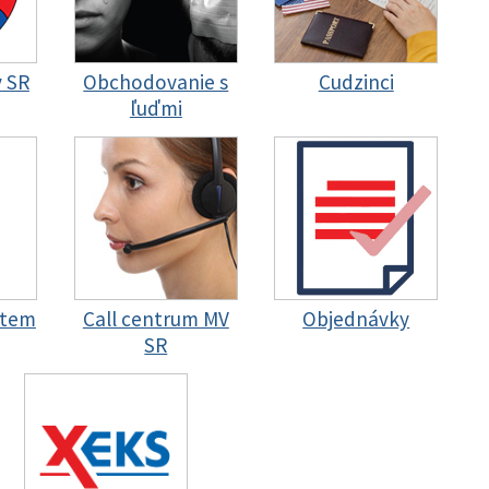
y SR
Obchodovanie s
Cudzinci
ľuďmi
stem
Call centrum MV
Objednávky
SR