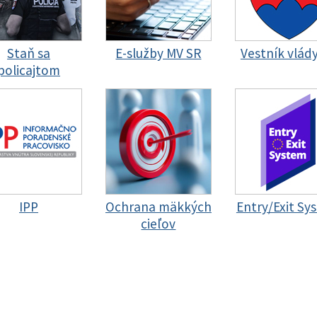
Staň sa
E-služby MV SR
Vestník vlád
policajtom
IPP
Ochrana mäkkých
Entry/Exit Sy
cieľov