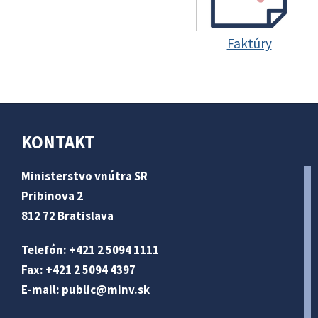
Faktúry
KONTAKT
Ministerstvo vnútra SR
Pribinova 2
812 72 Bratislava
Telefón: +421 2 5094 1111
Fax: +421 2 5094 4397
E-mail:
public@minv
.sk