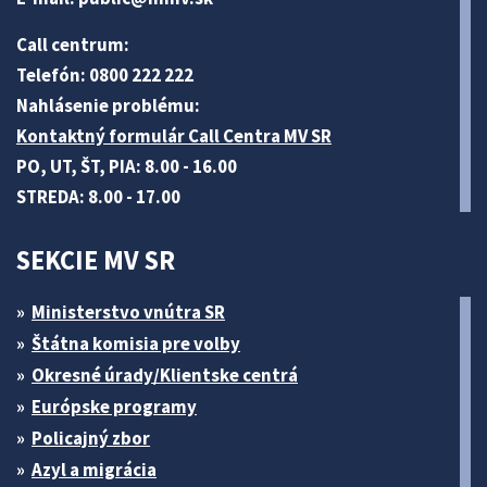
Call centrum:
Telefón: 0800 222 222
Nahlásenie problému:
Kontaktný formulár Call Centra MV SR
PO, UT, ŠT, PIA: 8.00 - 16.00
STREDA: 8.00 - 17.00
SEKCIE MV SR
Ministerstvo vnútra SR
Štátna komisia pre volby
Okresné úrady/Klientske centrá
Európske programy
Policajný zbor
Azyl a migrácia