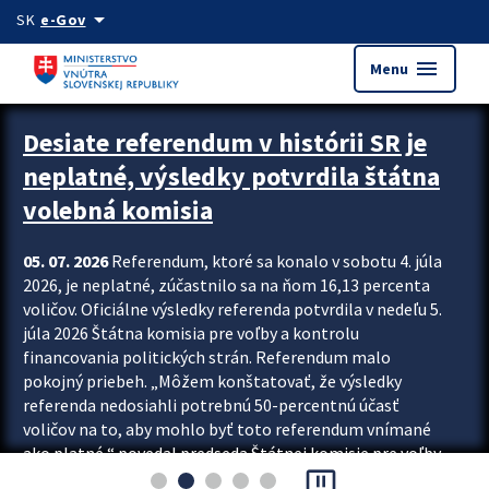
Preskocit na hlavný obsah
arrow_drop_down
SK
e-Gov
menu
Menu
Zastavit automatický posun upútavok
Desiate referendum v histórii SR je
neplatné, výsledky potvrdila štátna
volebná komisia
05. 07. 2026
Referendum, ktoré sa konalo v sobotu 4. júla
2026, je neplatné, zúčastnilo sa na ňom 16,13 percenta
voličov. Oficiálne výsledky referenda potvrdila v nedeľu 5.
júla 2026 Štátna komisia pre voľby a kontrolu
financovania politických strán. Referendum malo
pokojný priebeh. „Môžem konštatovať, že výsledky
referenda nedosiahli potrebnú 50-percentnú účasť
voličov na to, aby mohlo byť toto referendum vnímané
ako platné,“ povedal predseda Štátnej komisie pre voľby
pause_presentation
a kontrolu financovania politických...