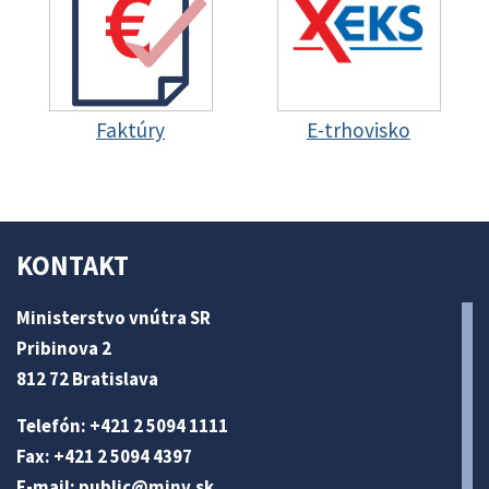
Faktúry
E-trhovisko
KONTAKT
Ministerstvo vnútra SR
Pribinova 2
812 72 Bratislava
Telefón: +421 2 5094 1111
Fax: +421 2 5094 4397
E-mail:
public@minv
.sk