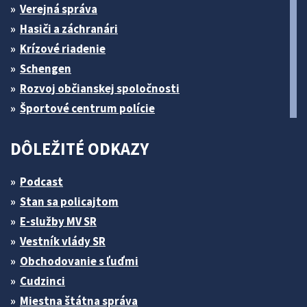
Verejná správa
Hasiči a záchranári
Krízové riadenie
Schengen
Rozvoj občianskej spoločnosti
Športové centrum polície
DÔLEŽITÉ ODKAZY
Podcast
Stan sa policajtom
E-služby MV SR
Vestník vlády SR
Obchodovanie s ľuďmi
Cudzinci
Miestna štátna správa