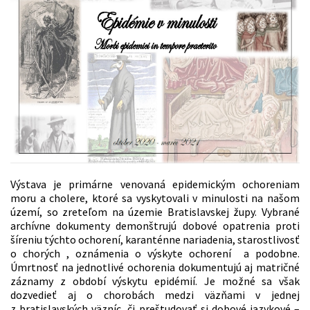
Výstava je primárne venovaná epidemickým ochoreniam
moru a cholere, ktoré sa vyskytovali v minulosti na našom
území, so zreteľom na územie Bratislavskej župy. Vybrané
archívne dokumenty demonštrujú dobové opatrenia proti
šíreniu týchto ochorení, karanténne nariadenia, starostlivosť
o chorých , oznámenia o výskyte ochorení a podobne.
Úmrtnosť na jednotlivé ochorenia dokumentujú aj matričné
záznamy z období výskytu epidémií. Je možné sa však
dozvedieť aj o chorobách medzi väzňami v jednej
z bratislavských väzníc, či preštudovať si dobové jazykové –