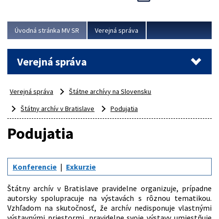
Viac
Úvodná stránka MV SR
Verejná správa
Verejná správa
Verejná správa
Štátne archívy na Slovensku
Štátny archív v Bratislave
Podujatia
Podujatia
Konferencie
Exkurzie
Štátny archív v Bratislave pravidelne organizuje, prípadne
autorsky spolupracuje na výstavách s rôznou tematikou.
Vzhľadom na skutočnosť, že archív nedisponuje vlastnými
výstavnými priestormi, pravidelne svoje výstavy umiestňuje