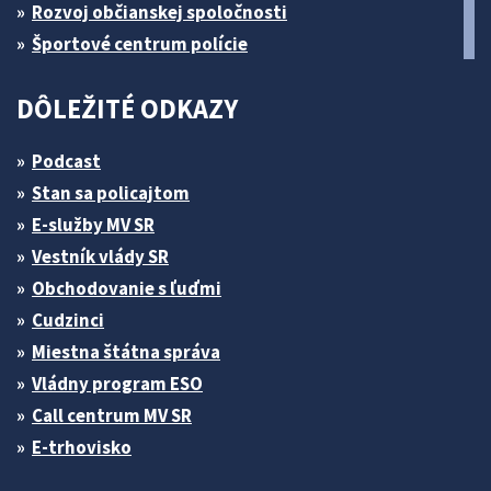
Rozvoj občianskej spoločnosti
Športové centrum polície
DÔLEŽITÉ ODKAZY
Podcast
Stan sa policajtom
E-služby MV SR
Vestník vlády SR
Obchodovanie s ľuďmi
Cudzinci
Miestna štátna správa
Vládny program ESO
Call centrum MV SR
E-trhovisko