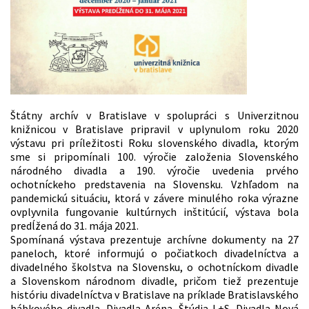
Štátny archív v Bratislave v spolupráci s Univerzitnou
knižnicou v Bratislave pripravil v uplynulom roku 2020
výstavu pri príležitosti Roku slovenského divadla, ktorým
sme si pripomínali 100. výročie založenia Slovenského
národného divadla a 190. výročie uvedenia prvého
ochotníckeho predstavenia na Slovensku. Vzhľadom na
pandemickú situáciu, ktorá v závere minulého roka výrazne
ovplyvnila fungovanie kultúrnych inštitúcií, výstava bola
predĺžená do 31. mája 2021.
Spomínaná výstava prezentuje archívne dokumenty na 27
paneloch, ktoré informujú o počiatkoch divadelníctva a
divadelného školstva na Slovensku, o ochotníckom divadle
a Slovenskom národnom divadle, pričom tiež prezentuje
históriu divadelníctva v Bratislave na príklade Bratislavského
bábkového divadla, Divadla Aréna, Štúdia L+S, Divadla Nová