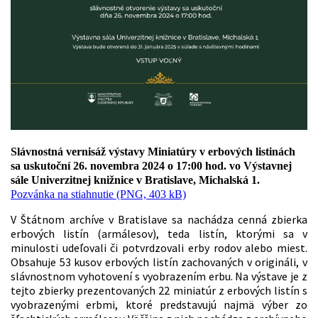
Slávnostná vernisáž výstavy Miniatúry v erbových listinách
sa uskutoční 26. novembra 2024 o 17:00 hod. vo Výstavnej
sále Univerzitnej knižnice v Bratislave, Michalská 1.
Pozvánka na stiahnutie (PNG, 403 kB)
V Štátnom archíve v Bratislave sa nachádza cenná zbierka
erbových listín (armálesov), teda listín, ktorými sa v
minulosti udeľovali či potvrdzovali erby rodov alebo miest.
Obsahuje 53 kusov erbových listín zachovaných v origináli, v
slávnostnom vyhotovení s vyobrazením erbu. Na výstave je z
tejto zbierky prezentovaných 22 miniatúr z erbových listín s
vyobrazenými erbmi, ktoré predstavujú najmä výber zo