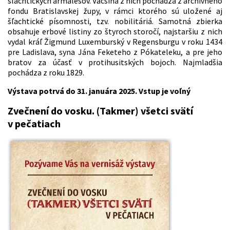
šľachtických armálesov. Väčšina z nich pochádza z archívneho
fondu Bratislavskej župy, v rámci ktorého sú uložené aj
šľachtické písomnosti, tzv. nobilitáriá. Samotná zbierka
obsahuje erbové listiny zo štyroch storočí, najstaršiu z nich
vydal kráľ Žigmund Luxemburský v Regensburgu v roku 1434
pre Ladislava, syna Jána Feketeho z Pókateleku, a pre jeho
bratov za účasť v protihusitských bojoch. Najmladšia
pochádza z roku 1829.
Výstava potrvá do 31. januára 2025. Vstup je voľný
Zvečnení do vosku. (Takmer) všetci svätí
v pečatiach