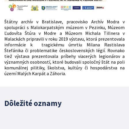
Štátny archív v Bratislave, pracovisko Archív Modra v
spolupráci s Malokarpatským múzeom v Pezinku, Múzeom
Ľudovíta Štúra v Modre a Múzeom Michala Tillnera v
Malackách pripravili v roku 2019 výstavu, ktorá prezentovala
informácie k tragickému úmrtiu Milana Rastislava
Štefánika či problematike československých légií. Rovnako
tiež výstava prezentovala príbehy viacerých legionárov a
významných osobností, ktoré budovali spoločný štát na poli
komunálnej pilitiky, školstva, kultúry či hospodárstva na
území Malých Karpát a Záhoria.
Dôležité oznamy