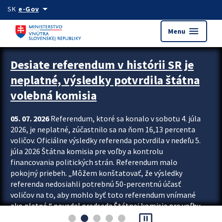
Preskocit na hlavný obsah
arrow_drop_down
SK
e-Gov
menu
Menu
Zastavit automatický posun upútavok
Desiate referendum v histórii SR je
neplatné, výsledky potvrdila štátna
volebná komisia
05. 07. 2026
Referendum, ktoré sa konalo v sobotu 4. júla
2026, je neplatné, zúčastnilo sa na ňom 16,13 percenta
voličov. Oficiálne výsledky referenda potvrdila v nedeľu 5.
júla 2026 Štátna komisia pre voľby a kontrolu
financovania politických strán. Referendum malo
pokojný priebeh. „Môžem konštatovať, že výsledky
referenda nedosiahli potrebnú 50-percentnú účasť
voličov na to, aby mohlo byť toto referendum vnímané
ako platné,“ povedal predseda Štátnej komisie pre voľby
pause_presentation
a kontrolu financovania politických...