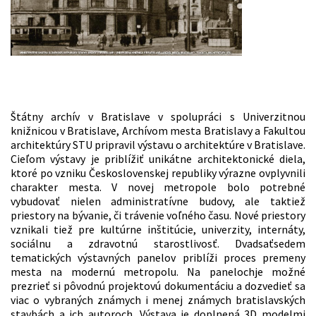
Štátny archív v Bratislave v spolupráci s Univerzitnou
knižnicou v Bratislave, Archívom mesta Bratislavy a Fakultou
architektúry STU pripravil výstavu o architektúre v Bratislave.
Cieľom výstavy je priblížiť unikátne architektonické diela,
ktoré po vzniku Československej republiky výrazne ovplyvnili
charakter mesta. V novej metropole bolo potrebné
vybudovať nielen administratívne budovy, ale taktiež
priestory na bývanie, či trávenie voľného času. Nové priestory
vznikali tiež pre kultúrne inštitúcie, univerzity, internáty,
sociálnu a zdravotnú starostlivosť. Dvadsaťsedem
tematických výstavných panelov priblíži proces premeny
mesta na modernú metropolu. Na panelochje možné
prezrieť si pôvodnú projektovú dokumentáciu a dozvedieť sa
viac o vybraných známych i menej známych bratislavských
stavbách a ich autoroch. Výstava je doplnená 3D modelmi