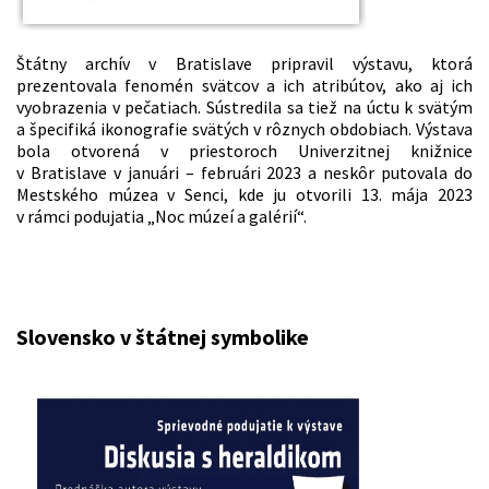
Štátny archív v Bratislave pripravil výstavu, ktorá
prezentovala fenomén svätcov a ich atribútov, ako aj ich
vyobrazenia v pečatiach. Sústredila sa tiež na úctu k svätým
a špecifiká ikonografie svätých v rôznych obdobiach. Výstava
bola otvorená v priestoroch Univerzitnej knižnice
v Bratislave v januári – februári 2023 a neskôr putovala do
Mestského múzea v Senci, kde ju otvorili 13. mája 2023
v rámci podujatia „Noc múzeí a galérií“.
Slovensko v štátnej symbolike