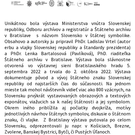
Unikátnou bola výstava Ministerstva vnútra Slovenskej
republiky, Odboru archívov a registratúr a Štátneho archívu
v Bratislave s názvom Slovensko v štátnej symbolike.
Obsahovo a autorsky ju pripravil PhDr. Ladislav Vrtel (autor
erbu a vlajky Slovenskej republiky a štandardy prezidenta)
a PhDr. Lenka Bartalosová (Pavlíková), PhD. riaditeľka
Štátneho archívu v Bratislave. Výstava bola slávnostne
otvorená vo výstavnej sieni Bratislavského hradu 5.
septembra 2022 a trvala do 2. októbra 2022. Výstava
dokumentuje pôvod a vývoj štátneho znaku Slovenskej
republiky od najstarších čias do súčasnosti. Na jednom
mieste tak mohol návštevník vidieť viac ako 800 vzácnych, na
Slovensku prvýkrát vystavovaných obrazových a textových
exponátov, viažucich sa k našej štátnosti a jej symbolom.
Okrem iného priblížila aj počiatky dvojkríža, motívy
jednotlivých návrhov štátnych symbolov, diskusie o štátnom
znaku, či vlajke. Z Bratislavy výstava putovala po celom
Slovensku, odprezentovali ju napr. v Košiciach, Brezne,
Zvolene, Banskej Bystrici, Bytči, či Pustých Úľanoch.