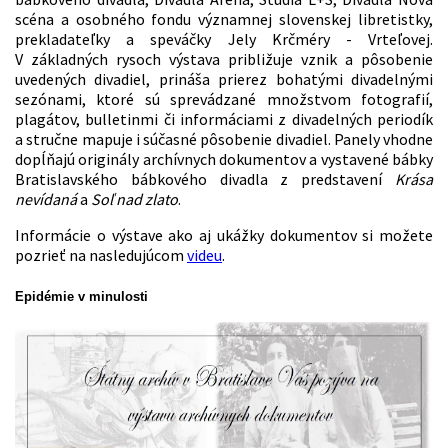
scéna a osobného fondu významnej slovenskej libretistky,
prekladateľky a speváčky Jely Krčméry - Vrteľovej.
V základných rysoch výstava približuje vznik a pôsobenie
uvedených divadiel, prináša prierez bohatými divadelnými
sezónami, ktoré sú sprevádzané množstvom fotografií,
plagátov, bulletinmi či informáciami z divadelných periodík
a stručne mapuje i súčasné pôsobenie divadiel. Panely vhodne
dopĺňajú originály archívnych dokumentov a vystavené bábky
Bratislavského bábkového divadla z predstavení
Krása
nevídaná
a
Soľ nad zlato
.
Informácie o výstave ako aj ukážky dokumentov si možete
pozrieť na nasledujúcom
videu
.
Epidémie v minulosti