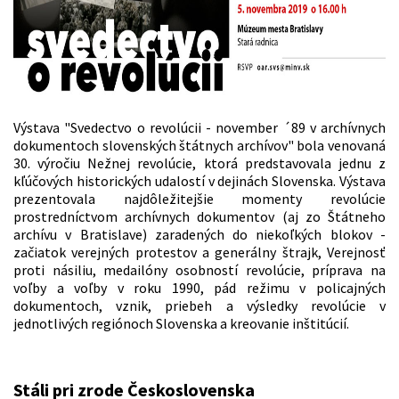
Výstava "Svedectvo o revolúcii - november ´89 v archívnych
dokumentoch slovenských štátnych archívov" bola venovaná
30. výročiu Nežnej revolúcie, ktorá predstavovala jednu z
kľúčových historických udalostí v dejinách Slovenska. Výstava
prezentovala najdôležitejšie momenty revolúcie
prostredníctvom archívnych dokumentov (aj zo Štátneho
archívu v Bratislave) zaradených do niekoľkých blokov -
začiatok verejných protestov a generálny štrajk, Verejnosť
proti násiliu, medailóny osobností revolúcie, príprava na
voľby a voľby v roku 1990, pád režimu v policajných
dokumentoch, vznik, priebeh a výsledky revolúcie v
jednotlivých regiónoch Slovenska a kreovanie inštitúcií.
Stáli pri zrode Československa