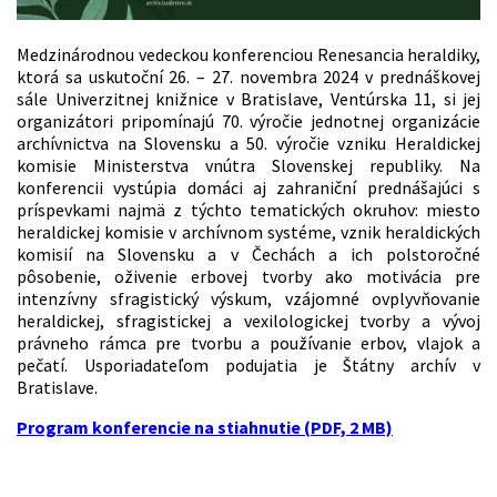
Medzinárodnou vedeckou konferenciou Renesancia heraldiky,
ktorá sa uskutoční 26. – 27. novembra 2024 v prednáškovej
sále Univerzitnej knižnice v Bratislave, Ventúrska 11, si jej
organizátori pripomínajú 70. výročie jednotnej organizácie
archívnictva na Slovensku a 50. výročie vzniku Heraldickej
komisie Ministerstva vnútra Slovenskej republiky. Na
konferencii vystúpia domáci aj zahraniční prednášajúci s
príspevkami najmä z týchto tematických okruhov: miesto
heraldickej komisie v archívnom systéme, vznik heraldických
komisií na Slovensku a v Čechách a ich polstoročné
pôsobenie, oživenie erbovej tvorby ako motivácia pre
intenzívny sfragistický výskum, vzájomné ovplyvňovanie
heraldickej, sfragistickej a vexilologickej tvorby a vývoj
právneho rámca pre tvorbu a používanie erbov, vlajok a
pečatí. Usporiadateľom podujatia je Štátny archív v
Bratislave.
Program konferencie na stiahnutie (PDF, 2 MB)