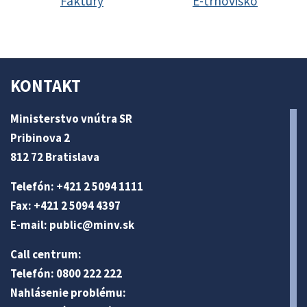
Faktúry
E-trhovisko
KONTAKT
Ministerstvo vnútra SR
Pribinova 2
812 72 Bratislava
Telefón: +421 2 5094 1111
Fax: +421 2 5094 4397
E-mail:
public@minv
.sk
Call centrum:
Telefón: 0800 222 222
Nahlásenie problému: