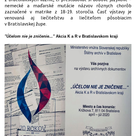
nemecké a maďarské mutácie názvov rôznych chorôb
zaznačené v matrike z 18-19. storočia. Časť výstavy je
venovaná aj liečiteľstvu a liečiteľom pôsobiacim
v Bratislavskej župe.
"Účelom nie je zničenie..."
Akcia K a R v Bratislavskom kraji