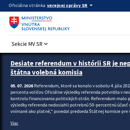
Preskocit na hlavný obsah
arrow_drop_down
verejnej správy SR
Oficiálna stránka
Sekcie MV SR
keyboard_arrow_down
Zastavit automatický posun upútavok
Desiate referendum v histórii SR je ne
štátna volebná komisia
05. 07. 2026
Referendum, ktoré sa konalo v sobotu 4. júla 202
percenta voličov. Oficiálne výsledky referenda potvrdila v ned
kontrolu financovania politických strán. Referendum malo 
výsledky referenda nedosiahli potrebnú 50-percentnú účasť 
vnímané ako platné,“ povedal predseda Štátnej komisie pre vo
Viac