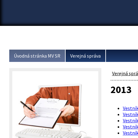
Úvodná stránka MV SR
Verejná správa
Verejná spr
2013
Vestník
Vestník
Vestník
Vestník
Vestník