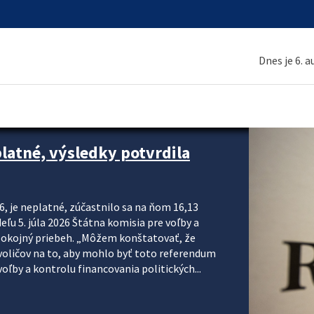
Dnes je 6. 
platné, výsledky potvrdila
6, je neplatné, zúčastnilo sa na ňom 16,13
eľu 5. júla 2026 Štátna komisia pre voľby a
pokojný priebeh. „Môžem konštatovať, že
voličov na to, aby mohlo byť toto referendum
ľby a kontrolu financovania politických...