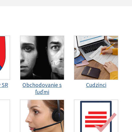
y SR
Obchodovanie s
Cudzinci
ľuďmi