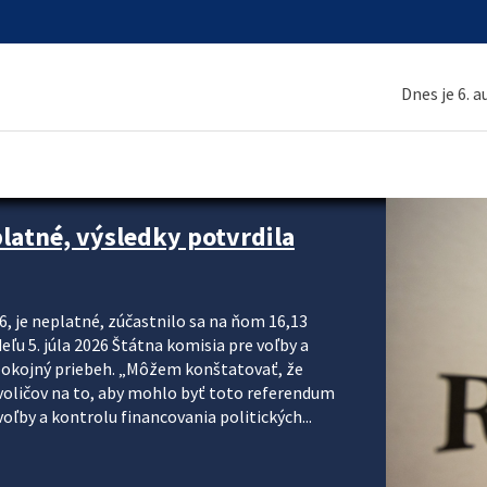
Dnes je 6. 
platné, výsledky potvrdila
6, je neplatné, zúčastnilo sa na ňom 16,13
eľu 5. júla 2026 Štátna komisia pre voľby a
pokojný priebeh. „Môžem konštatovať, že
voličov na to, aby mohlo byť toto referendum
ľby a kontrolu financovania politických...