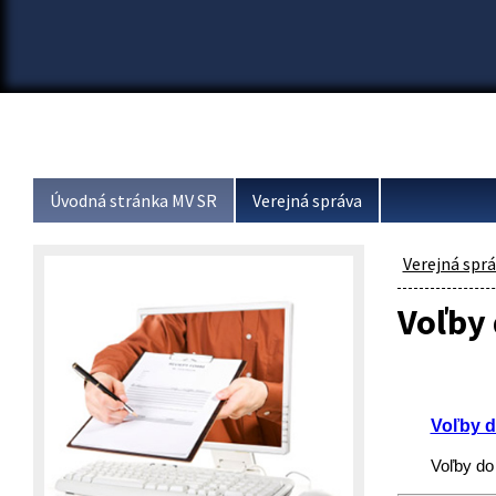
Úvodná stránka MV SR
Verejná správa
Verejná spr
Voľby
Voľby d
Voľby do