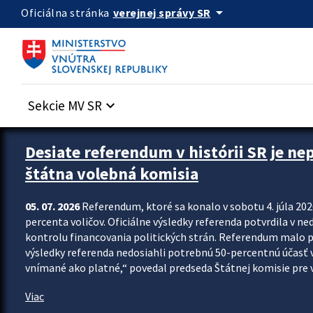
Preskocit na hlavný obsah
arrow_drop_down
verejnej správy SR
Oficiálna stránka
Sekcie MV SR
keyboard_arrow_down
Zastavit automatický posun upútavok
Desiate referendum v histórii SR je ne
štátna volebná komisia
05. 07. 2026
Referendum, ktoré sa konalo v sobotu 4. júla 202
percenta voličov. Oficiálne výsledky referenda potvrdila v ned
kontrolu financovania politických strán. Referendum malo 
výsledky referenda nedosiahli potrebnú 50-percentnú účasť 
vnímané ako platné,“ povedal predseda Štátnej komisie pre vo
Viac