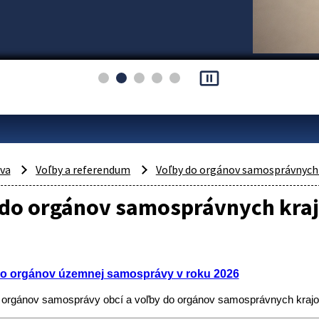
pause_presentation
áva
Voľby a referendum
Voľby do orgánov samosprávnych 
 do orgánov samosprávnych kra
o orgánov územnej samosprávy v roku 2026
 orgánov samosprávy obcí a voľby do orgánov samosprávnych kraj