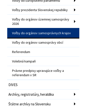
Voľby do Európskeho parlamentu
Voľby prezidenta Slovenskej republiky
Voľby do orgánov územnej samosprávy
2026
Voľby do orgánov samosprávnych krajov
Voľby do orgánov samosprávy obcí
Referendum
Volebná kampaň
Právne predpisy upravujúce voľby a
referendum v SR
DIVES
Archívy, registratúry, heraldika
Štátne archívy na Slovensku