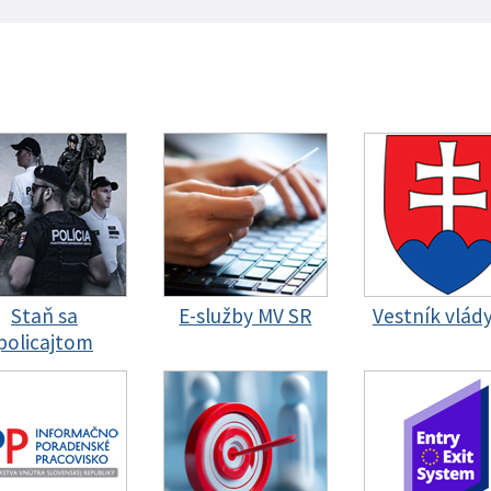
Staň sa
E-služby MV SR
Vestník vlád
policajtom