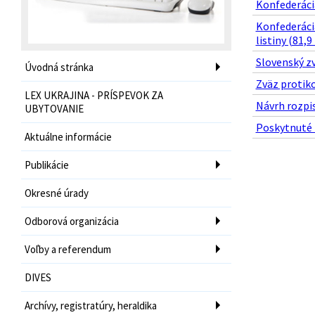
Konfederácia
Konfederáci
listiny (81,9
Slovenský zv
Úvodná stránka
Zväz protik
LEX UKRAJINA - PRÍSPEVOK ZA
Návrh rozpis
UBYTOVANIE
Poskytnuté f
Aktuálne informácie
Publikácie
Okresné úrady
Odborová organizácia
Voľby a referendum
DIVES
Archívy, registratúry, heraldika