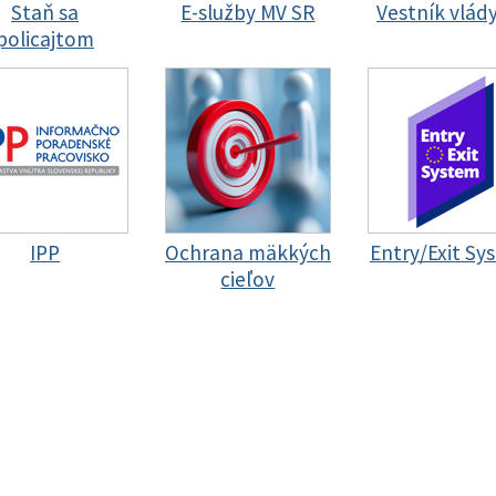
Staň sa
E-služby MV SR
Vestník vlád
policajtom
IPP
Ochrana mäkkých
Entry/Exit Sy
cieľov