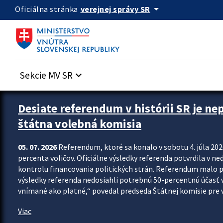
Preskocit na hlavný obsah
arrow_drop_down
verejnej správy SR
Oficiálna stránka
Sekcie MV SR
keyboard_arrow_down
Zastavit automatický posun upútavok
Desiate referendum v histórii SR je ne
štátna volebná komisia
05. 07. 2026
Referendum, ktoré sa konalo v sobotu 4. júla 202
percenta voličov. Oficiálne výsledky referenda potvrdila v ned
kontrolu financovania politických strán. Referendum malo 
výsledky referenda nedosiahli potrebnú 50-percentnú účasť 
vnímané ako platné,“ povedal predseda Štátnej komisie pre vo
Viac