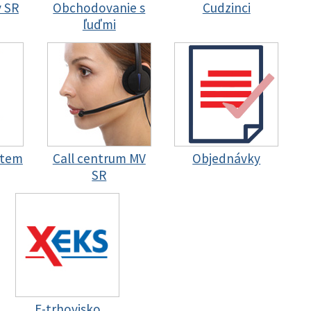
y SR
Obchodovanie s
Cudzinci
ľuďmi
stem
Call centrum MV
Objednávky
SR
E-trhovisko