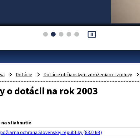
pause_presentation
áva
Dotácie
Dotácie občianskym združeniam - zmluvy
 o dotácii na rok 2003
na stiahnutie
požiarna ochrana Slovenskej republiky (83,0 kB)