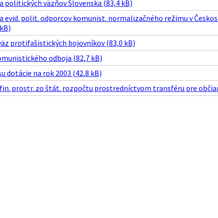
 politických väzňov Slovenska (83,4 kB)
a evid. polit. odporcov komunist. normalizačného režimu v Českos
 kB)
äz protifašistických bojovníkov (83,0 kB)
omunistického odboja (82,7 kB)
u dotácie na rok 2003 (42,8 kB)
in. prostr. zo štát. rozpočtu prostredníctvom transféru pre občia