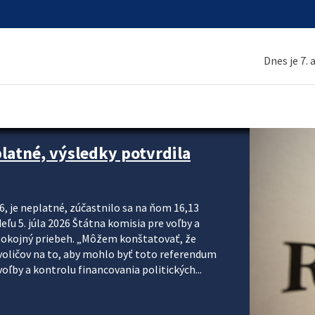
Dnes je 7.
platné, výsledky potvrdila
6, je neplatné, zúčastnilo sa na ňom 16,13
eľu 5. júla 2026 Štátna komisia pre voľby a
pokojný priebeh. „Môžem konštatovať, že
voličov na to, aby mohlo byť toto referendum
ľby a kontrolu financovania politických...