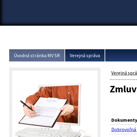
Úvodná stránka MV SR
Verejná správa
Verejná spr
Zmluvy
Dokumenty 
Dobrovoľná 