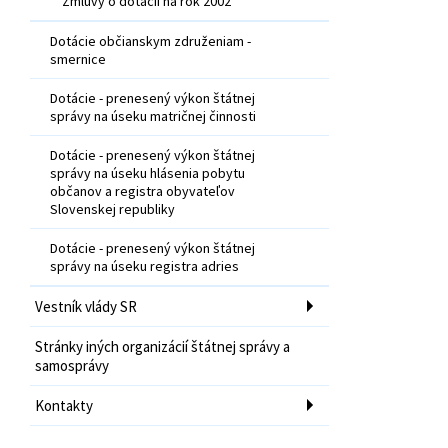
Zmluvy o dotácii na rok 2002
Dotácie občianskym združeniam -
smernice
Dotácie - prenesený výkon štátnej
správy na úseku matričnej činnosti
Dotácie - prenesený výkon štátnej
správy na úseku hlásenia pobytu
občanov a registra obyvateľov
Slovenskej republiky
Dotácie - prenesený výkon štátnej
správy na úseku registra adries
Vestník vlády SR
Stránky iných organizácií štátnej správy a
samosprávy
Kontakty