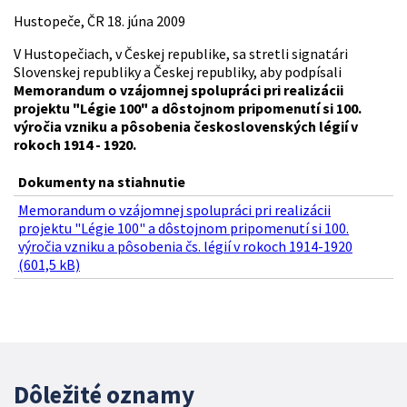
Hustopeče, ČR 18. júna 2009
V Hustopečiach, v Českej republike, sa stretli signatári
Slovenskej republiky a Českej republiky, aby podpísali
Memorandum o vzájomnej spolupráci pri realizácii
projektu "Légie 100" a dôstojnom pripomenutí si 100.
výročia vzniku a pôsobenia československých légií v
rokoch 1914 - 1920.
Dokumenty na stiahnutie
Memorandum o vzájomnej spolupráci pri realizácii
projektu "Légie 100" a dôstojnom pripomenutí si 100.
výročia vzniku a pôsobenia čs. légií v rokoch 1914-1920
(601,5 kB)
Dôležité oznamy