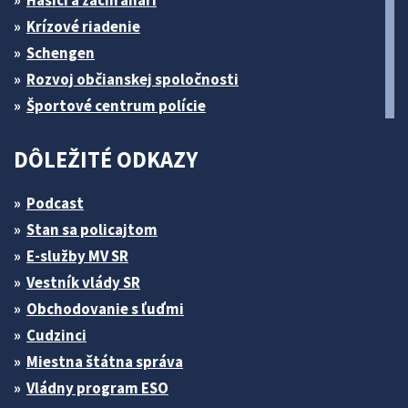
Hasiči a záchranári
Krízové riadenie
Schengen
Rozvoj občianskej spoločnosti
Športové centrum polície
DÔLEŽITÉ ODKAZY
Podcast
Stan sa policajtom
E-služby MV SR
Vestník vlády SR
Obchodovanie s ľuďmi
Cudzinci
Miestna štátna správa
Vládny program ESO