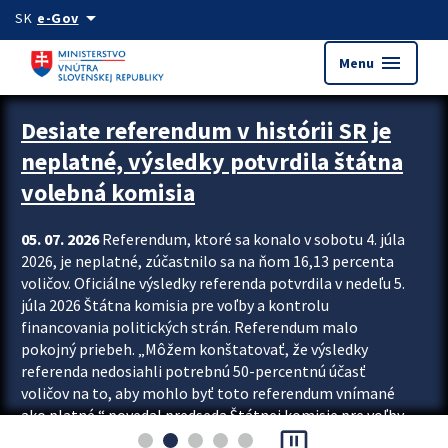
Preskocit na hlavný obsah
arrow_drop_down
SK
e-Gov
menu
Menu
Zastavit automatický posun upútavok
Desiate referendum v histórii SR je
neplatné, výsledky potvrdila štátna
volebná komisia
05. 07. 2026
Referendum, ktoré sa konalo v sobotu 4. júla
2026, je neplatné, zúčastnilo sa na ňom 16,13 percenta
voličov. Oficiálne výsledky referenda potvrdila v nedeľu 5.
júla 2026 Štátna komisia pre voľby a kontrolu
financovania politických strán. Referendum malo
pokojný priebeh. „Môžem konštatovať, že výsledky
referenda nedosiahli potrebnú 50-percentnú účasť
voličov na to, aby mohlo byť toto referendum vnímané
ako platné,“ povedal predseda Štátnej komisie pre voľby
pause_presentation
a kontrolu financovania politických...