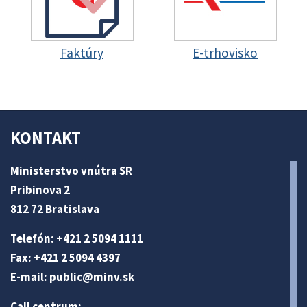
Faktúry
E-trhovisko
KONTAKT
Ministerstvo vnútra SR
Pribinova 2
812 72 Bratislava
Telefón: +421 2 5094 1111
Fax: +421 2 5094 4397
E-mail:
public@minv
.sk
Call centrum: