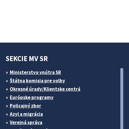
SEKCIE MV SR
Ministerstvo vnútra SR
Štátna komisia pre volby
Okresné úrady/Klientske centrá
Európske programy
Policajný zbor
Azyl a migrácia
Verejná správa