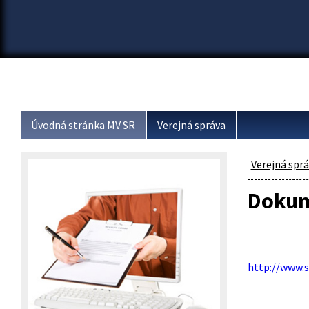
Úvodná stránka MV SR
Verejná správa
Verejná spr
Dokum
http://www.s