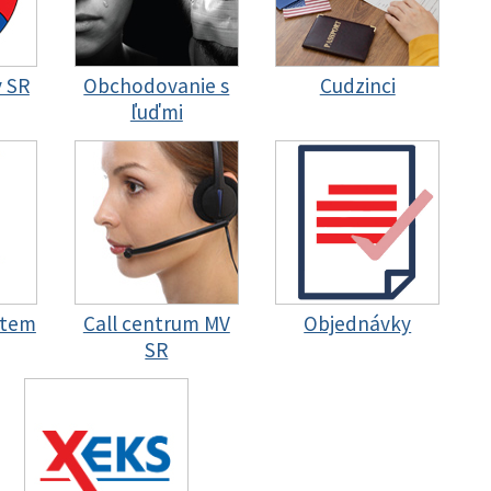
y SR
Obchodovanie s
Cudzinci
ľuďmi
stem
Call centrum MV
Objednávky
SR