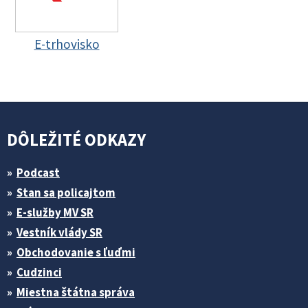
E-trhovisko
DÔLEŽITÉ ODKAZY
Podcast
Stan sa policajtom
E-služby MV SR
Vestník vlády SR
Obchodovanie s ľuďmi
Cudzinci
Miestna štátna správa