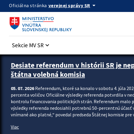
Preskocit na hlavný obsah
arrow_drop_down
verejnej správy SR
Oficiálna stránka
Sekcie MV SR
keyboard_arrow_down
Zastavit automatický posun upútavok
Desiate referendum v histórii SR je ne
štátna volebná komisia
05. 07. 2026
Referendum, ktoré sa konalo v sobotu 4. júla 202
percenta voličov. Oficiálne výsledky referenda potvrdila v ned
kontrolu financovania politických strán. Referendum malo 
výsledky referenda nedosiahli potrebnú 50-percentnú účasť 
vnímané ako platné,“ povedal predseda Štátnej komisie pre vo
Viac