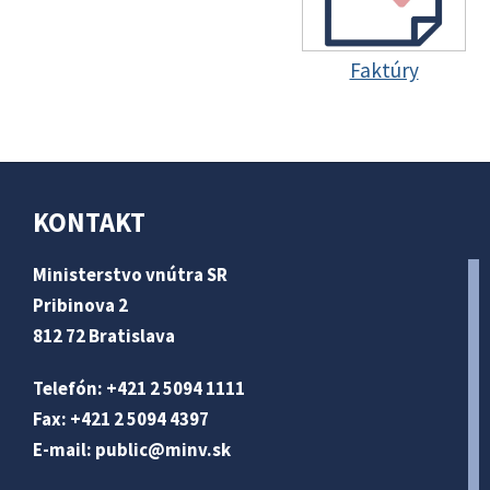
Faktúry
KONTAKT
Ministerstvo vnútra SR
Pribinova 2
812 72 Bratislava
Telefón: +421 2 5094 1111
Fax: +421 2 5094 4397
E-mail:
public@minv
.sk