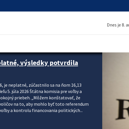
Dnes je 8. 
platné, výsledky potvrdila
6, je neplatné, zúčastnilo sa na ňom 16,13
eľu 5. júla 2026 Štátna komisia pre voľby a
pokojný priebeh. „Môžem konštatovať, že
voličov na to, aby mohlo byť toto referendum
ľby a kontrolu financovania politických...