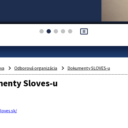
pause_presentation
áva
Odborová organizácia
Dokumenty SLOVES-u
enty Sloves-u
loves.sk/