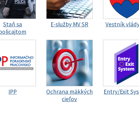
Staň sa
E-služby MV SR
Vestník vlád
policajtom
IPP
Ochrana mäkkých
Entry/Exit Sy
cieľov