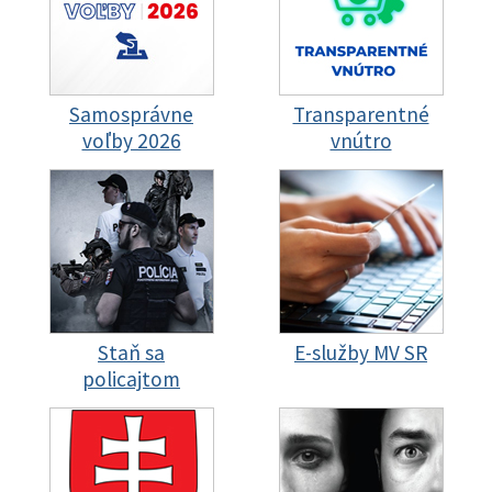
Samosprávne
Transparentné
voľby 2026
vnútro
Staň sa
E-služby MV SR
policajtom