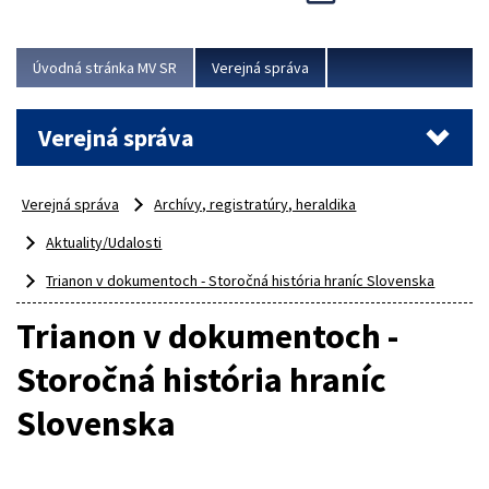
odborný, profesionálny a dokážu sa naňho spoľahnúť...
Viac
Úvodná stránka MV SR
Verejná správa
Verejná správa
Verejná správa
Archívy, registratúry, heraldika
Aktuality/Udalosti
Trianon v dokumentoch - Storočná história hraníc Slovenska
Trianon v dokumentoch -
Storočná história hraníc
Slovenska