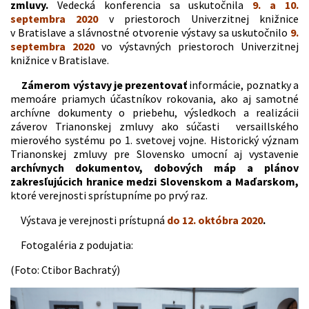
zmluvy.
Vedecká konferencia sa uskutočnila
9. a 10.
septembra 2020
v priestoroch Univerzitnej knižnice
v Bratislave a slávnostné otvorenie výstavy sa uskutočnilo
9.
septembra 2020
vo výstavných priestoroch Univerzitnej
knižnice v Bratislave.
Zámerom výstavy je prezentovať
informácie, poznatky a
memoáre priamych účastníkov rokovania, ako aj samotné
archívne dokumenty o priebehu, výsledkoch a realizácii
záverov Trianonskej zmluvy ako súčasti versaillského
mierového systému po 1. svetovej vojne. Historický význam
Trianonskej zmluvy pre Slovensko umocní aj vystavenie
archívnych dokumentov, dobových máp a plánov
zakresľujúcich hranice medzi Slovenskom a Maďarskom,
ktoré verejnosti sprístupníme po prvý raz.
Výstava je verejnosti prístupná
do 12. októbra 2020
.
Fotogaléria z podujatia:
(Foto: Ctibor Bachratý)