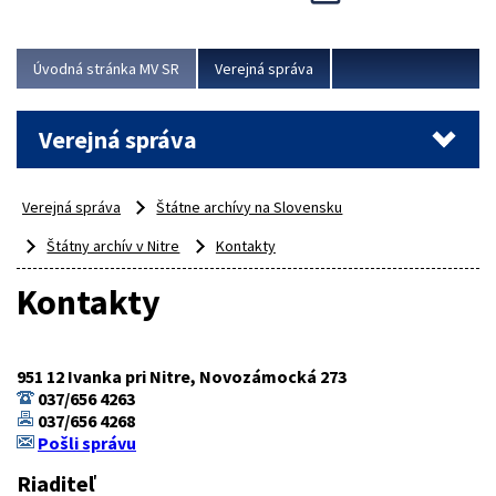
Viac
Úvodná stránka MV SR
Verejná správa
Verejná správa
Verejná správa
Štátne archívy na Slovensku
Štátny archív v Nitre
Kontakty
Kontakty
951 12 Ivanka pri Nitre, Novozámocká 273
037/656 4263
037/656 4268
Pošli správu
Riaditeľ