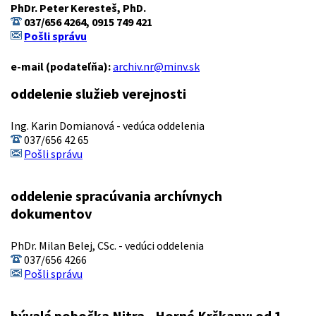
PhDr. Peter Keresteš, PhD.
037/656 4264, 0915 749 421
Pošli správu
e-mail (podateľňa):
archiv.nr@minv.sk
oddelenie služieb verejnosti
Ing. Karin Domianová - vedúca oddelenia
037/656 42 65
Pošli správu
oddelenie spracúvania archívnych
dokumentov
PhDr. Milan Belej, CSc. - vedúci oddelenia
037/656 4266
Pošli správu
bývalá pobočka Nitra - Horné Krškany: od 1.