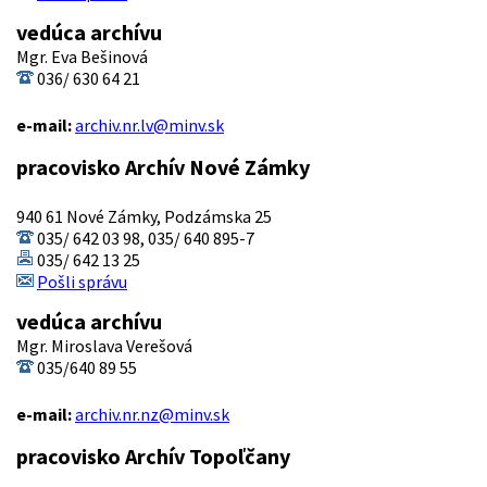
vedúca archívu
Mgr. Eva Bešinová
036/ 630 64 21
e-mail:
archiv.nr.lv@minv.sk
pracovisko Archív Nové Zámky
940 61 Nové Zámky, Podzámska 25
035/ 642 03 98, 035/ 640 895-7
035/ 642 13 25
Pošli správu
vedúca archívu
Mgr. Miroslava Verešová
035/640 89 55
e-mail:
archiv.nr.nz@minv.sk
pracovisko Archív Topoľčany