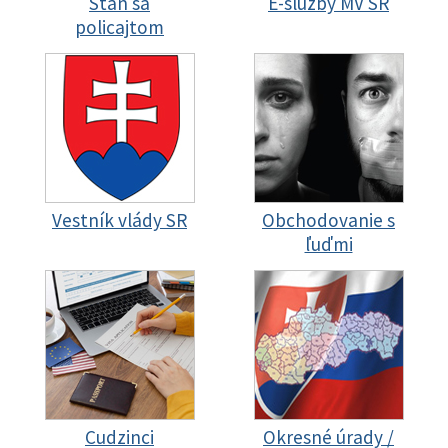
Staň sa
E-služby MV SR
policajtom
Vestník vlády SR
Obchodovanie s
ľuďmi
Cudzinci
Okresné úrady /