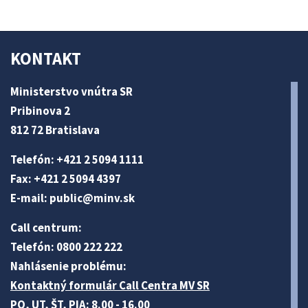
KONTAKT
Ministerstvo vnútra SR
Pribinova 2
812 72 Bratislava
Telefón: +421 2 5094 1111
Fax: +421 2 5094 4397
E-mail:
public@minv
.sk
Call centrum:
Telefón: 0800 222 222
Nahlásenie problému:
Kontaktný formulár Call Centra MV SR
PO, UT, ŠT, PIA: 8.00 - 16.00