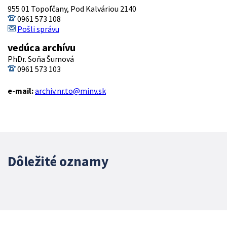
955 01 Topoľčany, Pod Kalváriou 2140
0961 573 108
Pošli správu
vedúca archívu
PhDr. Soňa Šumová
0961 573 103
e-mail:
archiv.nr.to@minv.sk
Dôležité oznamy