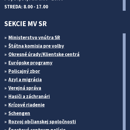
STREDA: 8.00 - 17.00
SEKCIE MV SR
Ministerstvo vnútra SR
Štátna komisia pre volby
Okresné úrady/Klientske centrá
Európske programy
Policajný zbor
Azyl a migrácia
Verejná správa
Hasiči a záchranári
Krízové riadenie
Schengen
Rozvoj občianskej spoločnosti