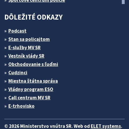
Športové centrum polície
DÔLEŽITÉ ODKAZY
Podcast
Stan sa policajtom
E-služby MV SR
Vestník vlády SR
Obchodovanie s ľuďmi
Cudzinci
Miestna štátna správa
Vládny program ESO
Call centrum MV SR
E-trhovisko
© 2026 Ministerstvo vnútra SR. Web od
ELET systems
.