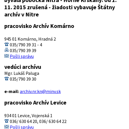
11. 2015 zrušená - žiadosti vybavuje Štátny
archív v Nitre
pracovisko Archív Komárno
945 01 Komárno, Hradná 2
035/790 39 31 - 4
035/790 39 39
Pošli správu
vedúci archívu
Mgr. Lukáš Paluga
035/790 39 30
e-mail:
archiv.nr.kn@minv.sk
pracovisko Archív Levice
934 01 Levice, Vojenská 1
036/ 630 64 20, 036/ 630 64 22
Pošli správu