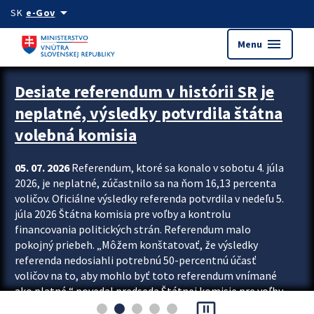
Preskocit na hlavný obsah
arrow_drop_down
SK
e-Gov
menu
Menu
Zastavit automatický posun upútavok
Desiate referendum v histórii SR je
neplatné, výsledky potvrdila štátna
volebná komisia
05. 07. 2026
Referendum, ktoré sa konalo v sobotu 4. júla
2026, je neplatné, zúčastnilo sa na ňom 16,13 percenta
voličov. Oficiálne výsledky referenda potvrdila v nedeľu 5.
júla 2026 Štátna komisia pre voľby a kontrolu
financovania politických strán. Referendum malo
pokojný priebeh. „Môžem konštatovať, že výsledky
referenda nedosiahli potrebnú 50-percentnú účasť
voličov na to, aby mohlo byť toto referendum vnímané
ako platné,“ povedal predseda Štátnej komisie pre voľby
pause_presentation
a kontrolu financovania politických...