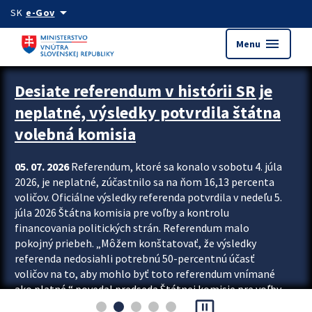
Preskocit na hlavný obsah
arrow_drop_down
SK
e-Gov
menu
Menu
Zastavit automatický posun upútavok
Desiate referendum v histórii SR je
neplatné, výsledky potvrdila štátna
volebná komisia
05. 07. 2026
Referendum, ktoré sa konalo v sobotu 4. júla
2026, je neplatné, zúčastnilo sa na ňom 16,13 percenta
voličov. Oficiálne výsledky referenda potvrdila v nedeľu 5.
júla 2026 Štátna komisia pre voľby a kontrolu
financovania politických strán. Referendum malo
pokojný priebeh. „Môžem konštatovať, že výsledky
referenda nedosiahli potrebnú 50-percentnú účasť
voličov na to, aby mohlo byť toto referendum vnímané
ako platné,“ povedal predseda Štátnej komisie pre voľby
pause_presentation
a kontrolu financovania politických...