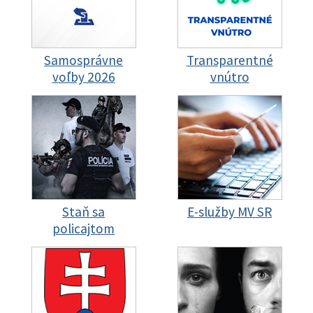
Samosprávne
Transparentné
voľby 2026
vnútro
Staň sa
E-služby MV SR
policajtom