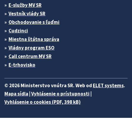
E-služby MV SR
Vestník vlády SR
Obchodovanie s ľuďmi
Cudzinci
Miestna štátna správa
Vládny program ESO
Call centrum MV SR
E-trhovisko
© 2026 Ministerstvo vnútra SR. Web od
ELET systems
.
Mapa sídla
|
Vyhlásenie o prístupnosti
|
Vyhlásenie o cookies (PDF, 398 kB)