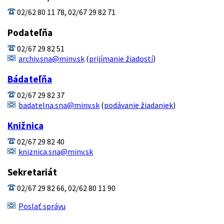
02/62 80 11 78, 02/67 29 82 71
Podateľňa
02/67 29 82 51
archiv.sna@minv.sk
(
prijímanie žiadostí
)
Bádateľňa
02/67 29 82 37
badatelna.sna@minv.sk
(
podávanie žiadaniek
)
Knižnica
02/67 29 82 40
kniznica.sna@minv.sk
Sekretariát
02/67 29 82 66, 02/62 80 11 90
Poslať správu