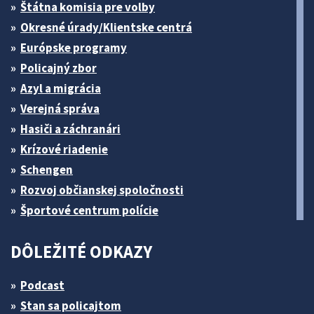
Štátna komisia pre volby
Okresné úrady/Klientske centrá
Európske programy
Policajný zbor
Azyl a migrácia
Verejná správa
Hasiči a záchranári
Krízové riadenie
Schengen
Rozvoj občianskej spoločnosti
Športové centrum polície
DÔLEŽITÉ ODKAZY
Podcast
Stan sa policajtom