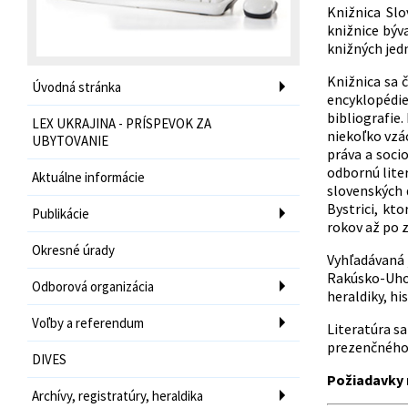
Knižnica Slo
knižnice býv
knižných jed
Knižnica sa č
Úvodná stránka
encyklopédie
bibliografie
LEX UKRAJINA - PRÍSPEVOK ZA
niekoľko vzác
UBYTOVANIE
práva a socio
odbornú lite
Aktuálne informácie
slovenských 
Bystrici, kt
Publikácie
rokov až po 
Okresné úrady
Vyhľadávaná 
Rakúsko-Uhor
Odborová organizácia
heraldiky, his
Voľby a referendum
Literatúra s
prezenčného 
DIVES
Požiadavky 
Archívy, registratúry, heraldika