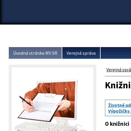
Úvodná stránka MV SR
Verejná správa
Verejná spr
Knižn
Životné ud
Výpožičky
O knižnici