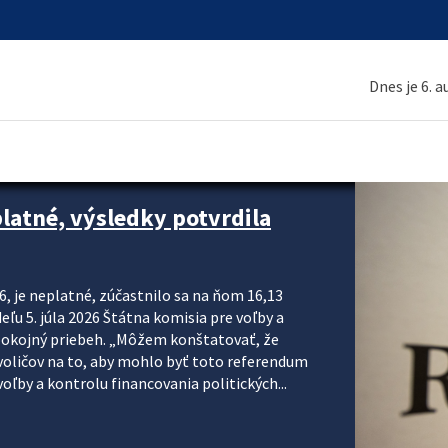
Dnes je 6. 
platné, výsledky potvrdila
6, je neplatné, zúčastnilo sa na ňom 16,13
eľu 5. júla 2026 Štátna komisia pre voľby a
pokojný priebeh. „Môžem konštatovať, že
voličov na to, aby mohlo byť toto referendum
ľby a kontrolu financovania politických...