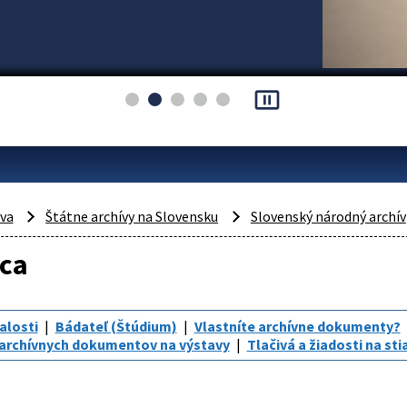
pause_presentation
áva
Štátne archívy na Slovensku
Slovenský národný archív
ica
alosti
Bádateľ (Štúdium)
Vlastníte archívne dokumenty?
 archívnych dokumentov na výstavy
Tlačivá a žiadosti na st