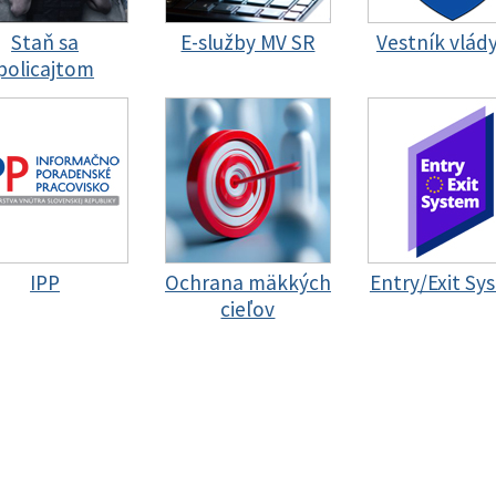
Staň sa
E-služby MV SR
Vestník vlád
policajtom
IPP
Ochrana mäkkých
Entry/Exit Sy
cieľov