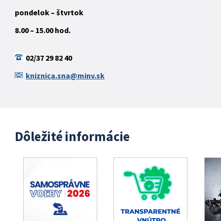
pondelok – štvrtok
8.00 – 15.00 hod.
02/37 29 82 40
kniznica.sna@minv.sk
Dôležité informácie