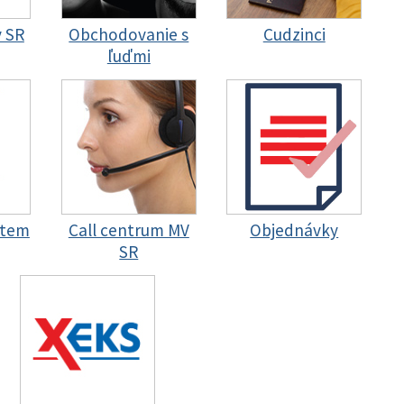
y SR
Obchodovanie s
Cudzinci
ľuďmi
stem
Call centrum MV
Objednávky
SR