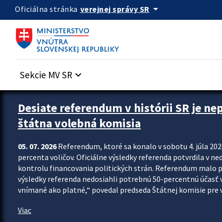
Preskocit na hlavný obsah
arrow_drop_down
verejnej správy SR
Oficiálna stránka
Sekcie MV SR
keyboard_arrow_down
Zastavit automatický posun upútavok
Desiate referendum v histórii SR je ne
štátna volebná komisia
05. 07. 2026
Referendum, ktoré sa konalo v sobotu 4. júla 202
percenta voličov. Oficiálne výsledky referenda potvrdila v ned
kontrolu financovania politických strán. Referendum malo 
výsledky referenda nedosiahli potrebnú 50-percentnú účasť 
vnímané ako platné,“ povedal predseda Štátnej komisie pre vo
Viac