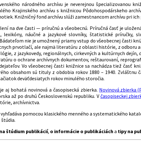
venského národného archívu je neverejnou špecializovanou kni
alého Krajinského archívu s knižnicou Pôdohospodárskeho archívu
notiek. Knižničný fond archívu slúži zamestnancom archívu pri ich
lení na dve časti — príručnú a všeobecnú. Príručná časť je uložená
, lexikóny, náučné a jazykové slovníky, štatistické príručky,
. Bádateľom nie je umožnený priamy vstup do všeobecnej časti kni
nych prvotlačí, ale najmä literatúru z oblasti histórie, z odboru 
lógie, z jazykovedy, regionálnych, cirkevných a kultúrnych dejín, 
ratúru o ochrane archívnych dokumentov, reštaurovaní, reprograf
dejateľov. Vo všeobecnej časti knižnice sa nachádza tiež časť 
orého obsahom sú tituly z obdobia rokov 1880 – 1940. Zvláštnu 
začiatok deväťdesiatych rokov minulého storočia.
je aj bohatá novinová a časopisecká zbierka.
Novinová zbierka (
ska až po druhú Československú republiku. V
časopiseckej zbier
tórie, archívnictva.
a vyhľadáva pomocou klasického menného a systematického kata
štúdia.
na štúdium publikácií
,
o informácie o publikáciách
a
tipy na pu