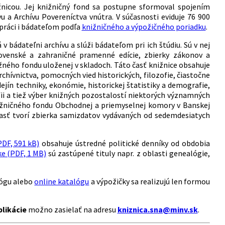
žnicou. Jej knižničný fond sa postupne sformoval spojením
 a Archívu Povereníctva vnútra. V súčasnosti eviduje 76 900
 práci i bádateľom podľa
knižničného a výpožičného poriadku
.
 v bádateľni archívu a slúži bádateľom pri ich štúdiu. Sú v nej
 slovenské a zahraničné pramenné edície, zbierky zákonov a
žného fondu uloženej v skladoch. Táto časť knižnice obsahuje
archívnictva, pomocných vied historických, filozofie, čiastočne
dejín techniky, ekonómie, historickej štatistiky a demografie,
ii a tiež výber knižných pozostalostí niektorých významných
knižničného fondu Obchodnej a priemyselnej komory v Banskej
časť tvorí zbierka samizdatov vydávaných od sedemdesiatych
PDF, 591 kB)
obsahuje ústredné politické denníky od obdobia
ke (PDF, 1 MB)
sú zastúpené tituly napr. z oblasti genealógie,
lógu alebo
online katalógu
a výpožičky sa realizujú len formou
blikácie
možno zasielať na adresu
kniznica.sna@minv.sk
.