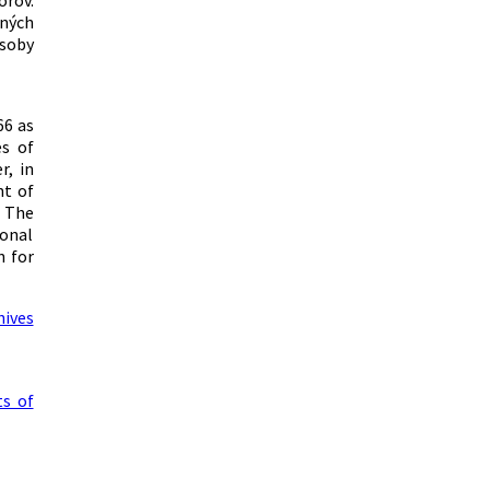
orov.
ných
soby
66 as
es of
r, in
nt of
. The
ional
n for
hives
ts of