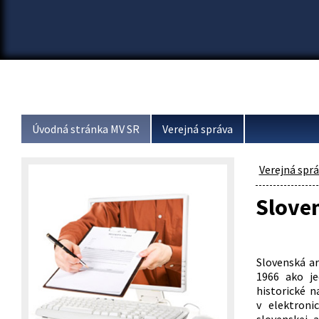
Úvodná stránka MV SR
Verejná správa
Verejná spr
Sloven
Slovenská a
1966 ako je
historické n
v elektroni