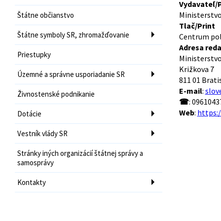
Vydavateľ/P
Ministerstvo
Štátne občianstvo
Tlač/Print
Štátne symboly SR, zhromažďovanie
Centrum poly
Adresa reda
Priestupky
Ministerstvo
Križkova 7
Územné a správne usporiadanie SR
811 01 Brati
E-mail
:
slov
Živnostenské podnikanie
☎
: 0961043
Web
:
https:
Dotácie
Vestník vlády SR
Stránky iných organizácií štátnej správy a
samosprávy
Kontakty