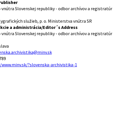
ublisher
 vnútra Slovenskej republiky - odbor archívov a registratúr
grafických služieb, p. o. Ministerstva vnútra SR
kcie a administrácia/Editor´s Address
 vnútra Slovenskej republiky - odbor archívov a registratúr
slava
enska.archivistika@minv.sk
789
//www.minv.sk/?slovenska-archivistika-1