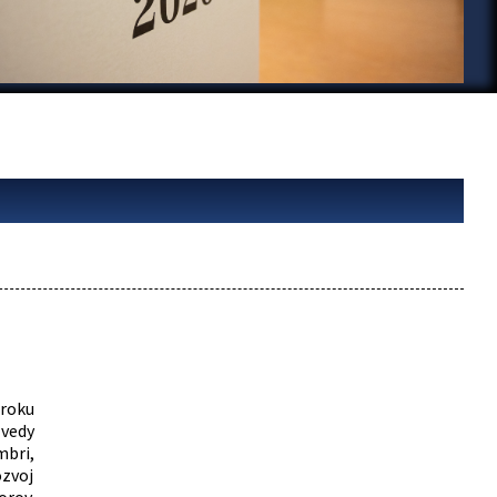
 roku
vedy
mbri,
zvoj