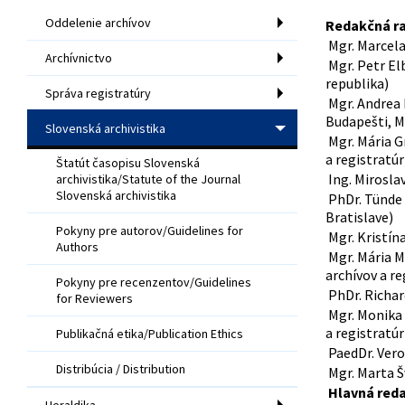
Oddelenie archívov
Redakčná ra
Mgr. Marcela
Archívnictvo
Mgr. Petr Elb
republika)
Správa registratúry
Mgr. Andrea 
Budapešti, 
Slovenská archivistika
Mgr. Mária G
a registratúr
Štatút časopisu Slovenská
Ing. Mirosla
archivistika/Statute of the Journal
Slovenská archivistika
PhDr. Tünde 
Bratislave)
Pokyny pre autorov/Guidelines for
Mgr. Kristína
Authors
Mgr. Mária M
archívov a re
Pokyny pre recenzentov/Guidelines
PhDr. Richard
for Reviewers
Mgr. Monika 
a registratúr
Publikačná etika/Publication Ethics
PaedDr. Veron
Distribúcia / Distribution
Mgr. Marta Šv
Hlavná reda
Heraldika