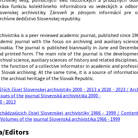
archívnej vedy, pomocných vied historických a príbuzných odb
ráva funkciu kolektívneho informátora vo vedeckých a odbor
ovenskej archivistiky. Zároveň je zdrojom informácií pre o
archívne dedičstvo Slovenskej republiky.
chivistika is a peer reviewed academic journal, published since 19
demic journal with the focus on archiving and auxiliary scienc
lovakia. The journal is published biannually in June and Decembe
nd printed form. The main role of the journal is the developme
chival science, auxiliary sciences of history and related disciplines
s the function of a collective informator in academic and profess
e Slovak archiving. At the same time, it is a source of informatio
the archival heritage of the Slovak Republic.
lých čísiel Slovenskej archivistiky 2000 - 2013 a 2020 - 2023 / Arc
ssues of the journal Slovenská archivistika 2000 -
0 - 2013
hádzajúcich čisiel Slovenskej archivistiky 1966 - 1999 / Conten
 Volumes of the journal Slovenská archivistika 1966 - 1999
a/Editors