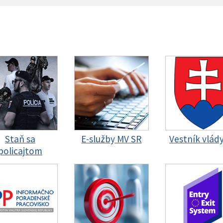
Staň sa
E-služby MV SR
Vestník vlád
policajtom