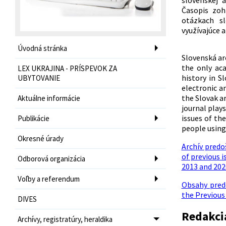
slovenskej 
Časopis zoh
otázkach sl
využívajúce 
Úvodná stránka
Slovenská ar
the only aca
LEX UKRAJINA - PRÍSPEVOK ZA
history in S
UBYTOVANIE
electronic a
the Slovak ar
Aktuálne informácie
journal play
issues of th
Publikácie
people using 
Okresné úrady
Archív predoš
of previous i
Odborová organizácia
2013 and 202
Voľby a referendum
Obsahy predc
the Previous
DIVES
Redakci
Archívy, registratúry, heraldika