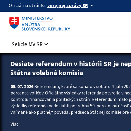
Preskocit na hlavný obsah
arrow_drop_down
verejnej správy SR
Oficiálna stránka
Sekcie MV SR
keyboard_arrow_down
Zastavit automatický posun upútavok
Desiate referendum v histórii SR je ne
štátna volebná komisia
05. 07. 2026
Referendum, ktoré sa konalo v sobotu 4. júla 202
percenta voličov. Oficiálne výsledky referenda potvrdila v ned
kontrolu financovania politických strán. Referendum malo 
výsledky referenda nedosiahli potrebnú 50-percentnú účasť 
vnímané ako platné,“ povedal predseda Štátnej komisie pre vo
Viac