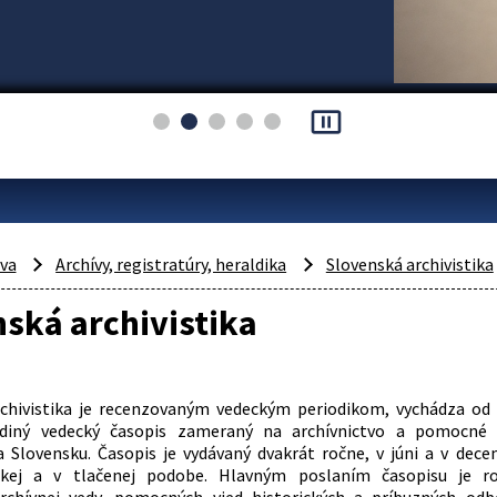
pause_presentation
áva
Archívy, registratúry, heraldika
Slovenská archivistika
ská archivistika
rchivistika je recenzovaným vedeckým periodikom, vychádza od
diný vedecký časopis zameraný na archívnictvo a pomocné 
a Slovensku. Časopis je vydávaný dvakrát ročne, v júni a v dece
ckej a v tlačenej podobe. Hlavným poslaním časopisu je ro