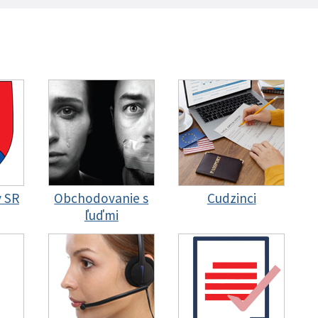
y SR
Obchodovanie s
Cudzinci
ľuďmi