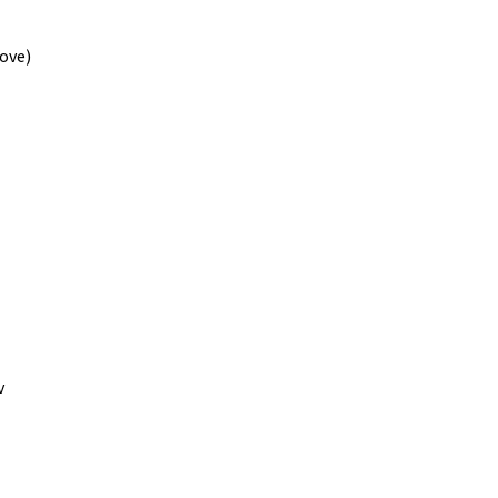
ove)
v