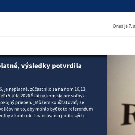
Dnes je 7.
platné, výsledky potvrdila
6, je neplatné, zúčastnilo sa na ňom 16,13
eľu 5. júla 2026 Štátna komisia pre voľby a
pokojný priebeh. „Môžem konštatovať, že
voličov na to, aby mohlo byť toto referendum
ľby a kontrolu financovania politických...