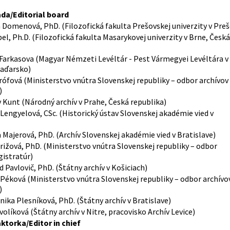
da/Editorial board
 Domenová, PhD. (Filozofická fakulta Prešovskej univerzity v Preš
el, Ph.D. (Filozofická fakulta Masarykovej univerzity v Brne, Česká
Farkasova (Magyar Némzeti Levéltár - Pest Vármegyei Levéltára v
Maďarsko)
rófová (Ministerstvo vnútra Slovenskej republiky – odbor archívov
)
v Kunt (Národný archív v Prahe, Česká republika)
Lengyelová, CSc. (Historický ústav Slovenskej akadémie vied v
 Majerová, PhD. (Archív Slovenskej akadémie vied v Bratislave)
rižová, PhD. (Ministerstvo vnútra Slovenskej republiky – odbor
gistratúr)
 Pavlovič, PhD. (Štátny archív v Košiciach)
Péková (Ministerstvo vnútra Slovenskej republiky – odbor archívo
)
ika Plesníková, PhD. (Štátny archív v Bratislave)
olíková (Štátny archív v Nitre, pracovisko Archív Levice)
ktorka/Editor in chief