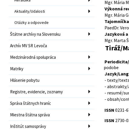
Mgr. Mária M
Výkonná re
Aktuality/Udalosti
Mgr. Mária G
Tajomníčka/
Otázky a odpovede
PaedDr. Vero
Jazyková a 
Štátne archívy na Slovensku
Mgr. Marta Š
Archív MV SR Levoča
Tiráž/M
Medzinárodná spolupráca
Periodicita/
podobe
Matriky
Jazyk/Lang
- texty/texts
Hlásenie pobytu
- abstrakty/
Registre, evidencie, zoznamy
- resumé/sum
- obsah/cont
Správa štátnych hraníc
ISSN
0231-6
Miestna štátna správa
ISSN
2730-03
Inštitút samosprávy