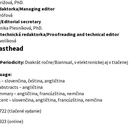
rižová, PhD.
daktorka/Managing editor
rófová
Editorial secretary
nika Plesníková, PhD.
technická redaktorka/Proofreading and technical editor
volíková
asthead
Periodicity:
Dvakrát ročne/Biannual, v elektronickej aj v tlačenej
uage:
 – slovenčina, čeština, angličtina
abstracts – angličtina
mary – angličtina, francúzština, nemčina
ent – slovenčina, angličtina, francúzština, nemčina
722 (tlačené vydanie)
23 (online)