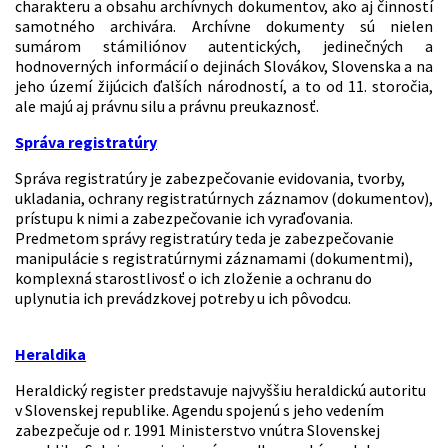
charakteru a obsahu archívnych dokumentov, ako aj činností
samotného archivára. Archívne dokumenty sú nielen
sumárom stámiliónov autentických, jedinečných a
hodnoverných informácií o dejinách Slovákov, Slovenska a na
jeho území žijúcich ďalších národností, a to od 11. storočia,
ale majú aj právnu silu a právnu preukaznosť.
Správa registratúry
Správa registratúry je zabezpečovanie evidovania, tvorby,
ukladania, ochrany registratúrnych záznamov (dokumentov),
prístupu k nimi a zabezpečovanie ich vyraďovania.
Predmetom správy registratúry teda je zabezpečovanie
manipulácie s registratúrnymi záznamami (dokumentmi),
komplexná starostlivosť o ich zloženie a ochranu do
uplynutia ich prevádzkovej potreby u ich pôvodcu.
Heraldika
Heraldický register predstavuje najvyššiu heraldickú autoritu
v Slovenskej republike. Agendu spojenú s jeho vedením
zabezpečuje od r. 1991 Ministerstvo vnútra Slovenskej