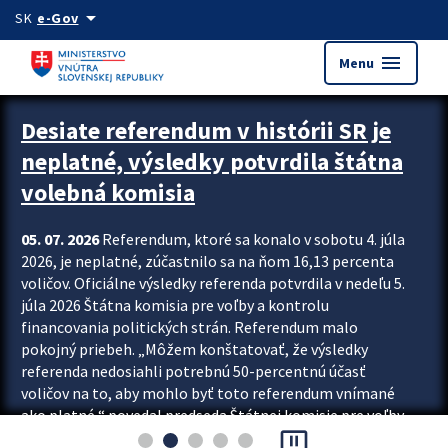
Preskocit na hlavný obsah
arrow_drop_down
SK
e-Gov
menu
Menu
Zastavit automatický posun upútavok
Desiate referendum v histórii SR je
neplatné, výsledky potvrdila štátna
volebná komisia
05. 07. 2026
Referendum, ktoré sa konalo v sobotu 4. júla
2026, je neplatné, zúčastnilo sa na ňom 16,13 percenta
voličov. Oficiálne výsledky referenda potvrdila v nedeľu 5.
júla 2026 Štátna komisia pre voľby a kontrolu
financovania politických strán. Referendum malo
pokojný priebeh. „Môžem konštatovať, že výsledky
referenda nedosiahli potrebnú 50-percentnú účasť
voličov na to, aby mohlo byť toto referendum vnímané
ako platné,“ povedal predseda Štátnej komisie pre voľby
pause_presentation
a kontrolu financovania politických...