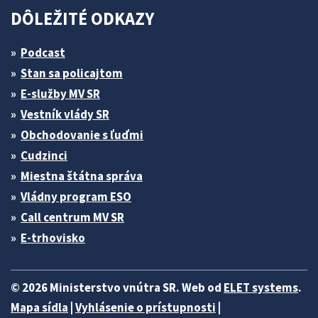
DÔLEŽITÉ ODKAZY
Podcast
Stan sa policajtom
E-služby MV SR
Vestník vlády SR
Obchodovanie s ľuďmi
Cudzinci
Miestna štátna správa
Vládny program ESO
Call centrum MV SR
E-trhovisko
© 2026 Ministerstvo vnútra SR. Web od
ELET systems
.
Mapa sídla
|
Vyhlásenie o prístupnosti
|