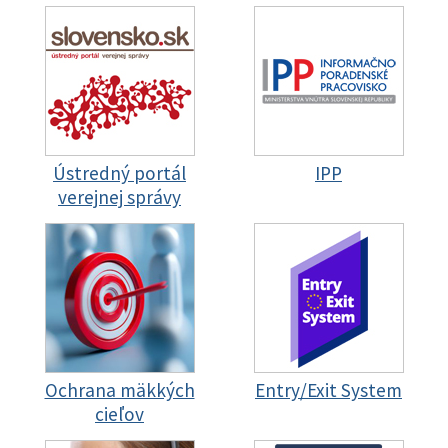
Ústredný portál
IPP
verejnej správy
Ochrana mäkkých
Entry/Exit System
cieľov