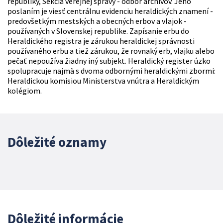
republiky, Sekcia verejnej správy - odbor archívov. Jeho
poslaním je viesť centrálnu evidenciu heraldických znamení -
predovšetkým mestských a obecných erbov a vlajok -
používaných v Slovenskej republike. Zapísanie erbu do
Heraldického registra je zárukou heraldickej správnosti
používaného erbu a tiež zárukou, že rovnaký erb, vlajku alebo
pečať nepoužíva žiadny iný subjekt. Heraldický register úzko
spolupracuje najmä s dvoma odbornými heraldickými zbormi:
Heraldickou komisiou Ministerstva vnútra a Heraldickým
kolégiom.
Dôležité oznamy
Dôležité informácie