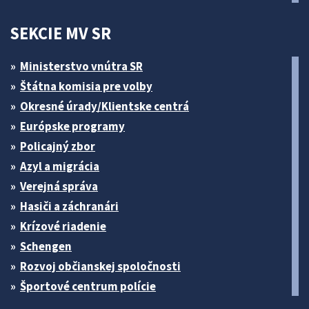
SEKCIE MV SR
Ministerstvo vnútra SR
Štátna komisia pre volby
Okresné úrady/Klientske centrá
Európske programy
Policajný zbor
Azyl a migrácia
Verejná správa
Hasiči a záchranári
Krízové riadenie
Schengen
Rozvoj občianskej spoločnosti
Športové centrum polície