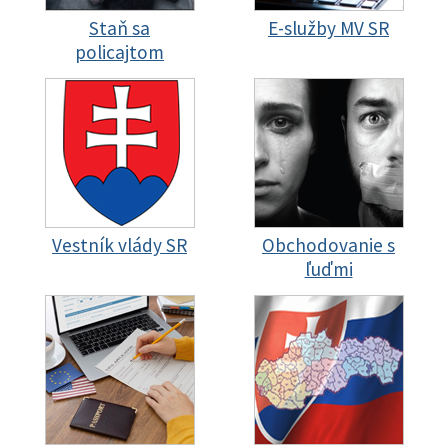
Staň sa
E-služby MV SR
policajtom
Vestník vlády SR
Obchodovanie s
ľuďmi