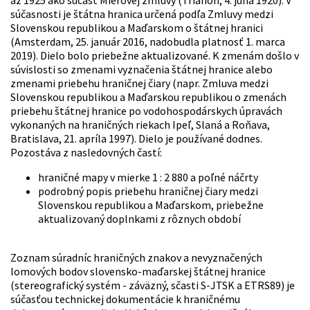
až 1925 ako súčasť Mierovej zmluvy (Trianon, 4. júna 1920). V
súčasnosti je štátna hranica určená podľa Zmluvy medzi
Slovenskou republikou a Maďarskom o štátnej hranici
(Amsterdam, 25. január 2016, nadobudla platnosť 1. marca
2019). Dielo bolo priebežne aktualizované. K zmenám došlo v
súvislosti so zmenami vyznačenia štátnej hranice alebo
zmenami priebehu hraničnej čiary (napr. Zmluva medzi
Slovenskou republikou a Maďarskou republikou o zmenách
priebehu štátnej hranice po vodohospodárskych úpravách
vykonaných na hraničných riekach Ipeľ, Slaná a Roňava,
Bratislava, 21. apríla 1997). Dielo je používané dodnes.
Pozostáva z nasledovných častí:
hraničné mapy v mierke 1 : 2 880 a poľné náčrty
podrobný popis priebehu hraničnej čiary medzi
Slovenskou republikou a Maďarskom, priebežne
aktualizovaný doplnkami z rôznych období
Zoznam súradníc hraničných znakov a nevyznačených
lomových bodov slovensko-maďarskej štátnej hranice
(stereografický systém - záväzný, sčasti S-JTSK a ETRS89) je
súčasťou technickej dokumentácie k hraničnému