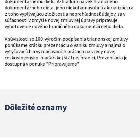
dokumentárnemu dielu. Vzhľadom na vek hraničného
dokumentárneho diela, jeho niekoľkonásobnú aktualizáciu a
z toho vyplývajúcu zložitosť a neprehľadnosť údajov, sa v
súčasnosti v zmysle novej zmluvnej úpravy pripravuje
vyhotovenie nového hraničného dokumentárneho diela.
V súvislosti so 100. výročím podpísania trianonskej zmluvy
ponúkame krátku prezentáciu o vzniku zmluvy a najmä o
vytyčovacích a vyznačovacích prácach na vtedy novej
československo-maďarskej štátnej hranici. Prezentácia je
dostupná v ponuke "Pripravujeme".
Dôležité oznamy