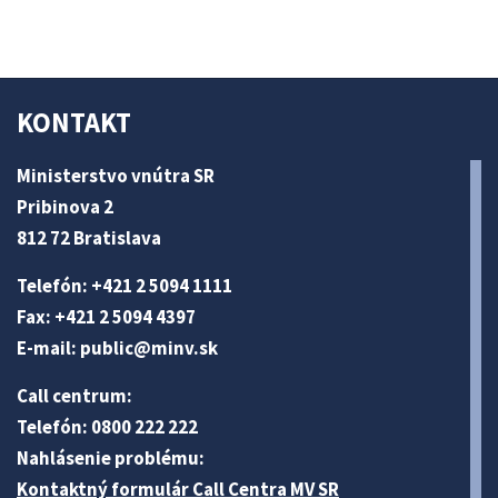
KONTAKT
Ministerstvo vnútra SR
Pribinova 2
812 72 Bratislava
Telefón: +421 2 5094 1111
Fax: +421 2 5094 4397
E-mail:
public@minv
.sk
Call centrum:
Telefón: 0800 222 222
Nahlásenie problému:
Kontaktný formulár Call Centra MV SR