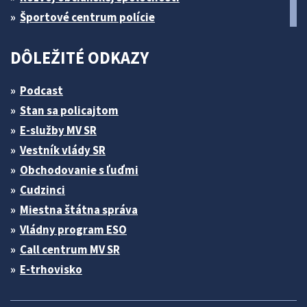
Športové centrum polície
DÔLEŽITÉ ODKAZY
Podcast
Stan sa policajtom
E-služby MV SR
Vestník vlády SR
Obchodovanie s ľuďmi
Cudzinci
Miestna štátna správa
Vládny program ESO
Call centrum MV SR
E-trhovisko