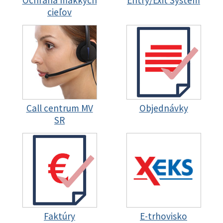
Ochrana mäkkých
Entry/Exit System
cieľov
Call centrum MV
Objednávky
SR
Faktúry
E-trhovisko