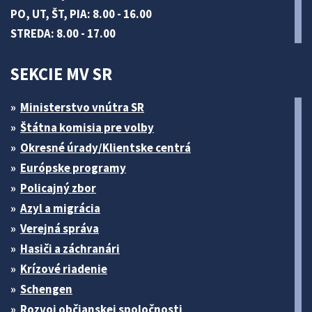
PO, UT, ŠT, PIA: 8.00 - 16.00
STREDA: 8.00 - 17.00
SEKCIE MV SR
Ministerstvo vnútra SR
Štátna komisia pre volby
Okresné úrady/Klientske centrá
Európske programy
Policajný zbor
Azyl a migrácia
Verejná správa
Hasiči a záchranári
Krízové riadenie
Schengen
Rozvoj občianskej spoločnosti