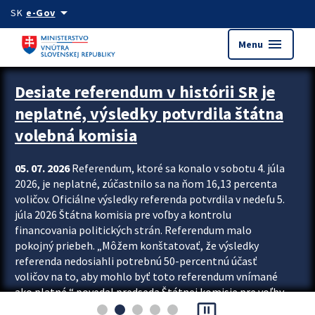
Preskocit na hlavný obsah
arrow_drop_down
SK
e-Gov
menu
Menu
Zastavit automatický posun upútavok
Desiate referendum v histórii SR je
neplatné, výsledky potvrdila štátna
volebná komisia
05. 07. 2026
Referendum, ktoré sa konalo v sobotu 4. júla
2026, je neplatné, zúčastnilo sa na ňom 16,13 percenta
voličov. Oficiálne výsledky referenda potvrdila v nedeľu 5.
júla 2026 Štátna komisia pre voľby a kontrolu
financovania politických strán. Referendum malo
pokojný priebeh. „Môžem konštatovať, že výsledky
referenda nedosiahli potrebnú 50-percentnú účasť
voličov na to, aby mohlo byť toto referendum vnímané
ako platné,“ povedal predseda Štátnej komisie pre voľby
pause_presentation
a kontrolu financovania politických...