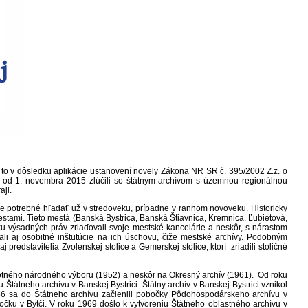
 to v dôsledku aplikácie ustanovení novely Zákona NR SR č. 395/2002 Z.z. o
sa od 1. novembra 2015 zlúčili so štátnym archívom s územnou regionálnou
ji.
 je potrebné hľadať už v stredoveku, prípadne v rannom novoveku. Historicky
stami. Tieto mestá (Banská Bystrica, Banská Štiavnica, Kremnica, Ľubietová,
ku výsadných práv zriaďovali svoje mestské kancelárie a neskôr, s nárastom
li aj osobitné inštutúcie na ich úschovu, čiže mestské archívy. Podobným
redstavitelia Zvolenskej stolice a Gemerskej stolice, ktorí zriadili stoličné
notného národného výboru (1952) a neskôr na Okresný archív (1961). Od roku
Štátneho archívu v Banskej Bystrici. Štátny archív v Banskej Bystrici vznikol
6 sa do Štátneho archívu začlenili pobočky Pôdohospodárskeho archívu v
bočku v Bytči. V roku 1969 došlo k vytvoreniu Štátneho oblastného archívu v