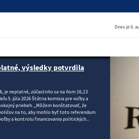
Dnes je 6. 
platné, výsledky potvrdila
6, je neplatné, zúčastnilo sa na ňom 16,13
eľu 5. júla 2026 Štátna komisia pre voľby a
pokojný priebeh. „Môžem konštatovať, že
voličov na to, aby mohlo byť toto referendum
ľby a kontrolu financovania politických...