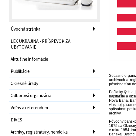
Úvodná stránka
LEX UKRAJINA - PRÍSPEVOK ZA
UBYTOVANIE
Aktuálne informácie
Publikácie
Súčasnú organiz
archívoch a reg
Okresné úrady
pôsobnosťou do 
Počiatky týchto 
Odborová organizácia
najstaršie a ob
Nová Baňa, Bans
vlastnej písomn
Voľby a referendum
spôsobom postupo
archívy.
DIVES
Pôvodný banskob
1975 sa Okresný 
v roku 1954 tr
Archívy, registratúry, heraldika
Banskej Bystric