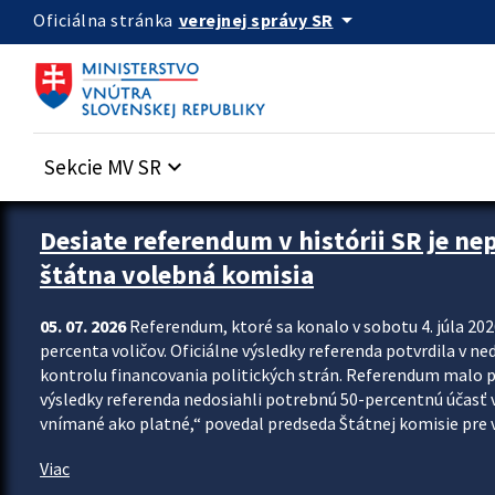
Preskocit na hlavný obsah
arrow_drop_down
verejnej správy SR
Oficiálna stránka
Sekcie MV SR
keyboard_arrow_down
Zastavit automatický posun upútavok
Desiate referendum v histórii SR je ne
štátna volebná komisia
05. 07. 2026
Referendum, ktoré sa konalo v sobotu 4. júla 202
percenta voličov. Oficiálne výsledky referenda potvrdila v ned
kontrolu financovania politických strán. Referendum malo 
výsledky referenda nedosiahli potrebnú 50-percentnú účasť 
vnímané ako platné,“ povedal predseda Štátnej komisie pre vo
Viac