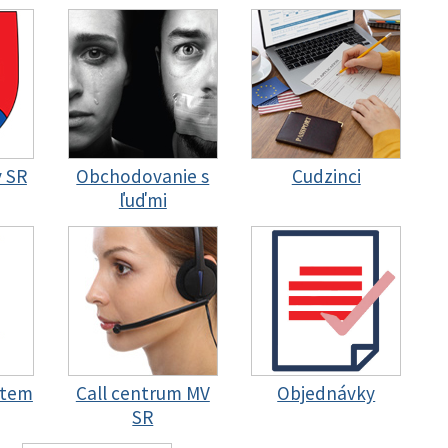
y SR
Obchodovanie s
Cudzinci
ľuďmi
stem
Call centrum MV
Objednávky
SR