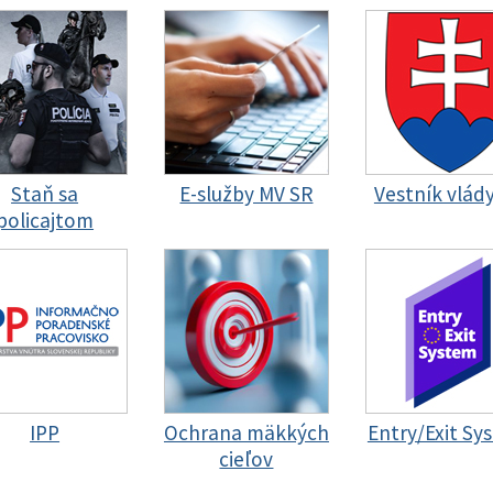
Staň sa
E-služby MV SR
Vestník vlád
policajtom
IPP
Ochrana mäkkých
Entry/Exit Sy
cieľov