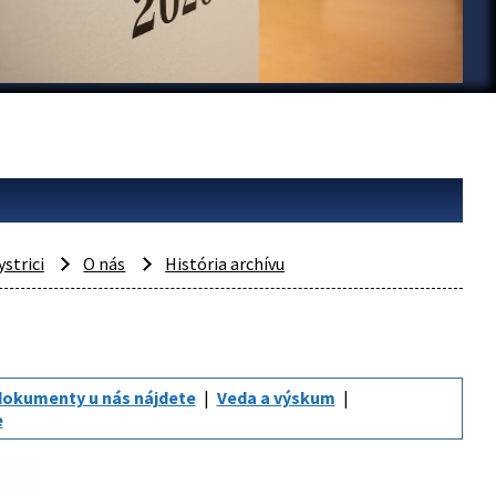
ystrici
O nás
História archívu
dokumenty u nás nájdete
Veda a výskum
e