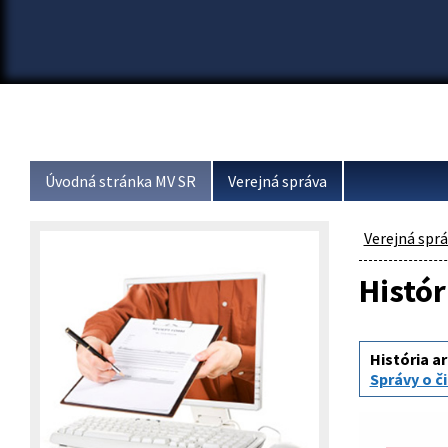
Úvodná stránka MV SR
Verejná správa
Verejná spr
Histór
História a
Správy o č