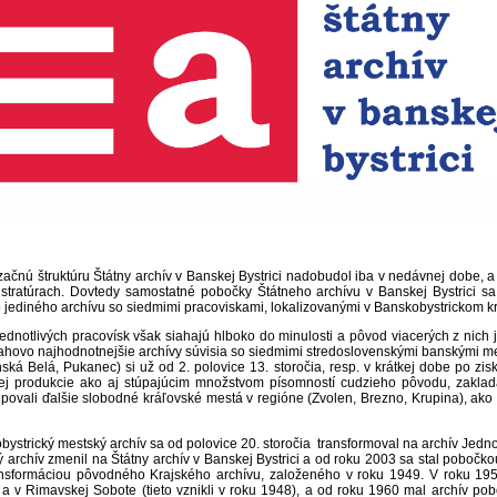
ačnú štruktúru Štátny archív v Banskej Bystrici nadobudol iba v nedávnej dobe, a
istratúrach. Dovtedy samostatné pobočky Štátneho archívu v Banskej Bystrici 
jediného archívu so siedmimi pracoviskami, lokalizovanými v Banskobystrickom kra
jednotlivých pracovísk však siahajú hlboko do minulosti a pôvod viacerých z nich
sahovo najhodnotnejšie archívy súvisia so siedmimi stredoslovenskými banskými me
ká Belá, Pukanec) si už od 2. polovice 13. storočia, resp. v krátkej dobe po zis
ej produkcie ako aj stúpajúcim množstvom písomností cudzieho pôvodu, zaklada
vali ďalšie slobodné kráľovské mestá v regióne (Zvolen, Brezno, Krupina), ako aj p
ystrický mestský archív sa od polovice 20. storočia transformoval na archív Jed
archív zmenil na Štátny archív v Banskej Bystrici a od roku 2003 sa stal pobočkou 
ansformáciou pôvodného Krajského archívu, založeného v roku 1949. V roku 195
i a v Rimavskej Sobote (tieto vznikli v roku 1948), a od roku 1960 mal archív po