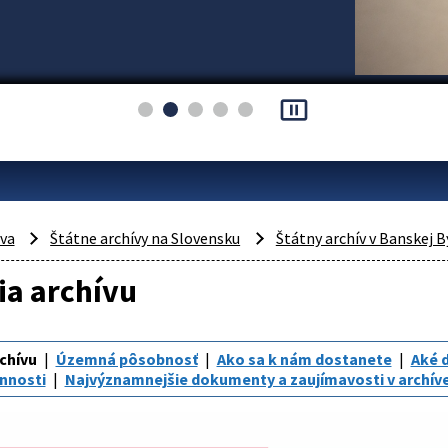
pause_presentation
áva
Štátne archívy na Slovensku
Štátny archív v Banskej B
ia archívu
rchívu
Územná pôsobnosť
Ako sa k nám dostanete
Aké 
innosti
Najvýznamnejšie dokumenty a zaujímavosti v archív