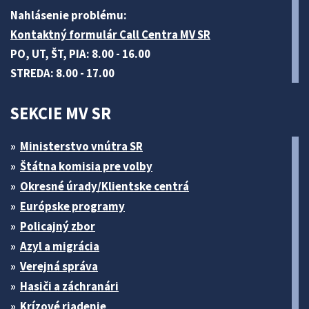
Nahlásenie problému:
Kontaktný formulár Call Centra MV SR
PO, UT, ŠT, PIA: 8.00 - 16.00
STREDA: 8.00 - 17.00
SEKCIE MV SR
Ministerstvo vnútra SR
Štátna komisia pre volby
Okresné úrady/Klientske centrá
Európske programy
Policajný zbor
Azyl a migrácia
Verejná správa
Hasiči a záchranári
Krízové riadenie