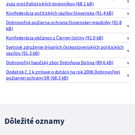
zväz protifašistických bojovníkov (68,1 kB)
Konfederácia politických väzňov Slovenska (91,4 kB)
Dobrovoľná požiarna ochrana Slovenskej republiky (91,8
kB)
Konfederácia občanov z Čiernej listiny (91,0 kB)
Svetové združenie bývalých československých politických
väzňov (91,3 kB)
Dobrovoľný hasičský zbor Drgoňova Dolina (89,6 kB)
Dodatok č. 1 k zmluve o dotácii na rok 2006 Dobrovoľnej
požiarnej ochrany SR (68,3 kB)
Dôležité oznamy