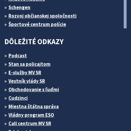
Schengen
Rozvoj občianskej spoločnosti
Športové centrum polície
DÔLEŽITÉ ODKAZY
Podcast
Stan sa policajtom
E-služby MV SR
Vestník vlády SR
Obchodovanie s ľuďmi
Cudzinci
Miestna štátna správa
Vládny program ESO
Call centrum MV SR