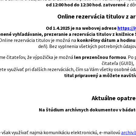
od 12:00 hod do 12:30 hod. zatvorené
z dô
Online rezervácia titulov z a
Od 1.4.2025 je na webovej adrese
https://
nené vyhľadávanie, prezeranie a rezervácia titulov z knižnice 
nline rezervácia titulov je možná na
konkrétny dátum a hodinu
deň). Bez vyplnenia všetkých potrebných údajov
e čitateľov, že výpožička je možná
len prezenčnou formou
. Po
čitateľa (GUID),
te využívať pri ďalších rezerváciách, čím sa Vám všetky osobné ú
titul pripravený a môžete navštív
Aktuálne opatre
Na štúdium archívnych dokumentov v bádate
však využívať najmä komunikáciu elektronickú, e-mailovú
archiv