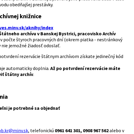
vodu obedňajšej prestávky.
rchívnej knižnice
ives.minv.sk/aknihy/index
Štátneho archívu v Banskej Bystrici, pracovisko Archív
v počte štyroch pracovných dní (okrem piatka - nestránkový
 nie jemožné žiadosť odoslať.
 potvrdení rezervácie štátnym archívom získate jedinečný kód
daje automaticky doplnia.
Až po potvrdení rezervácie máte
iť štátny archív
.
nia
ľni je potrebné sa objednať
.bb.kr@minv.sk
, telefonickú
0961 641 301, 0908 967 562
alebo v