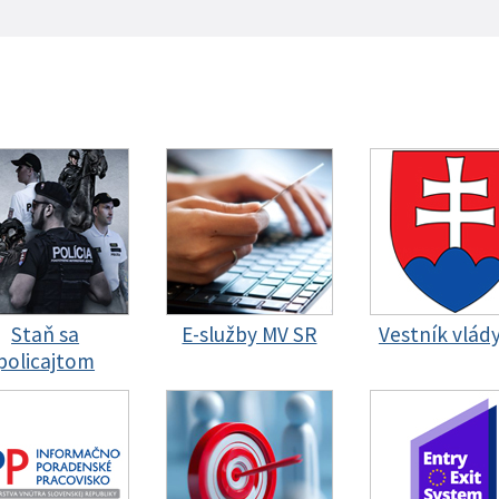
Staň sa
E-služby MV SR
Vestník vlád
policajtom