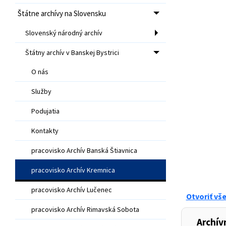
Štátne archívy na Slovensku
Slovenský národný archív
Štátny archív v Banskej Bystrici
O nás
Služby
Podujatia
Kontakty
pracovisko Archív Banská Štiavnica
pracovisko Archív Kremnica
pracovisko Archív Lučenec
Otvoriť vš
pracovisko Archív Rimavská Sobota
Archív
,