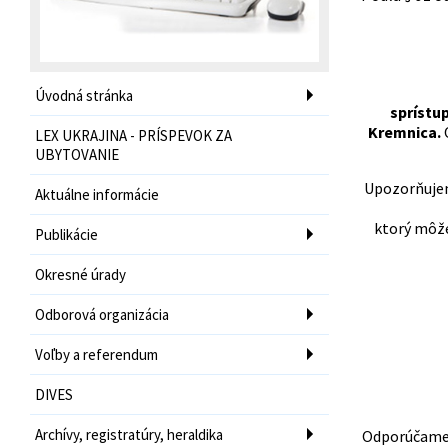
Úvodná stránka
sprístup
Kremnica.
O
LEX UKRAJINA - PRÍSPEVOK ZA
UBYTOVANIE
Upozorňujem
Aktuálne informácie
ktorý môže
Publikácie
Okresné úrady
Odborová organizácia
Voľby a referendum
DIVES
Archívy, registratúry, heraldika
Odporúčame 