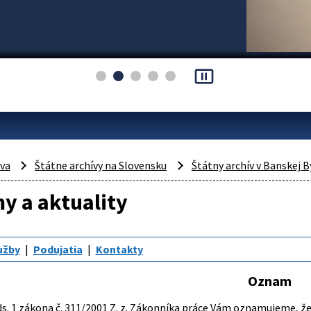
pause_presentation
áva
Štátne archívy na Slovensku
Štátny archív v Banskej B
y a aktuality
užby
Podujatia
Kontakty
Oznam
ds. 1 zákona č. 311/2001 Z. z. Zákonníka práce Vám oznamujeme, že 