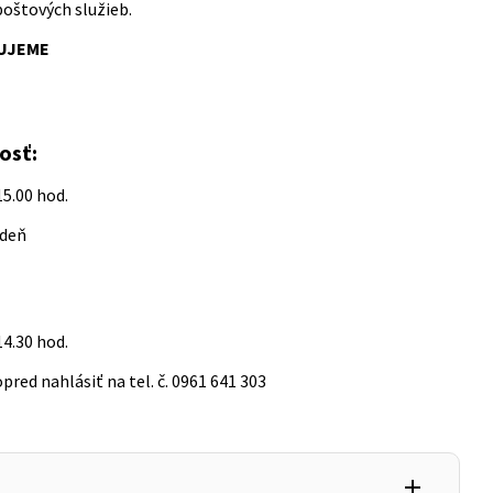
oštových služieb.
UJEME
osť:
15.00 hod.
 deň
14.30 hod.
ed nahlásiť na tel. č. 0961 641 303
add