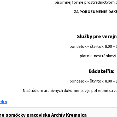
písomnej forme prostredníctvom p
ZA POROZUMENIE ĎAK
Služby pre verejn
pondelok – štvrtok: 8.00 – 
piatok: nestránkový
Bádateľňa:
pondelok – štvrtok: 8.00 – 
Na štúdium archívnych dokumentov je potrebné sa vopr
etko
ne pomôcky pracoviska Archív Kremnica