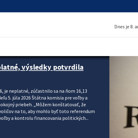
Dnes je 8. 
platné, výsledky potvrdila
6, je neplatné, zúčastnilo sa na ňom 16,13
eľu 5. júla 2026 Štátna komisia pre voľby a
pokojný priebeh. „Môžem konštatovať, že
voličov na to, aby mohlo byť toto referendum
ľby a kontrolu financovania politických...