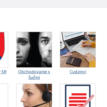
y SR
Obchodovanie s
Cudzinci
ľuďmi