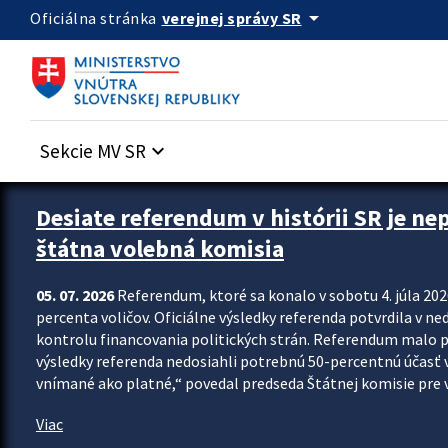
Preskocit na hlavný obsah
arrow_drop_down
verejnej správy SR
Oficiálna stránka
Sekcie MV SR
keyboard_arrow_down
Zastavit automatický posun upútavok
Desiate referendum v histórii SR je ne
štátna volebná komisia
05. 07. 2026
Referendum, ktoré sa konalo v sobotu 4. júla 202
percenta voličov. Oficiálne výsledky referenda potvrdila v ned
kontrolu financovania politických strán. Referendum malo 
výsledky referenda nedosiahli potrebnú 50-percentnú účasť 
vnímané ako platné,“ povedal predseda Štátnej komisie pre vo
Viac