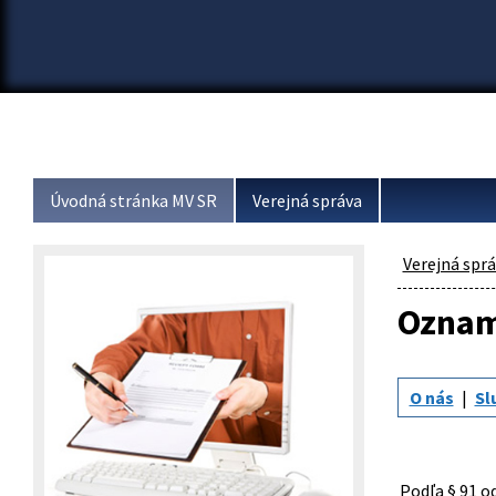
Úvodná stránka MV SR
Verejná správa
Verejná spr
Oznam
O nás
Sl
Podľa § 91 o