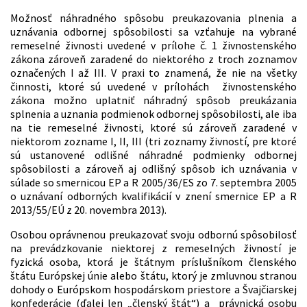
Možnosť náhradného spôsobu preukazovania plnenia a
uznávania odbornej spôsobilosti sa vzťahuje na vybrané
remeselné živnosti uvedené v prílohe č. 1 živnostenského
zákona zároveň zaradené do niektorého z troch zoznamov
označených I až III. V praxi to znamená, že nie na všetky
činnosti, ktoré sú uvedené v prílohách živnostenského
zákona možno uplatniť náhradný spôsob preukázania
splnenia a uznania podmienok odbornej spôsobilosti, ale iba
na tie remeselné živnosti, ktoré sú zároveň zaradené v
niektorom zozname I, II, III (tri zoznamy živností, pre ktoré
sú ustanovené odlišné náhradné podmienky odbornej
spôsobilosti a zároveň aj odlišný spôsob ich uznávania v
súlade so smernicou EP a R 2005/36/ES zo 7. septembra 2005
o uznávaní odborných kvalifikácií v znení smernice EP a R
2013/55/EÚ z 20. novembra 2013).
Osobou oprávnenou preukazovať svoju odbornú spôsobilosť
na prevádzkovanie niektorej z remeselných živností je
fyzická osoba, ktorá je štátnym príslušníkom členského
štátu Európskej únie alebo štátu, ktorý je zmluvnou stranou
dohody o Európskom hospodárskom priestore a Švajčiarskej
konfederácie (ďalej len „členský štát“) a právnická osobu