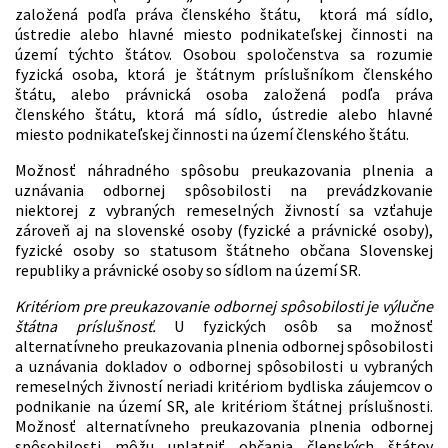
založená podľa práva členského štátu, ktorá má sídlo,
ústredie alebo hlavné miesto podnikateľskej činnosti na
území týchto štátov. Osobou spoločenstva sa rozumie
fyzická osoba, ktorá je štátnym príslušníkom členského
štátu, alebo právnická osoba založená podľa práva
členského štátu, ktorá má sídlo, ústredie alebo hlavné
miesto podnikateľskej činnosti na území členského štátu.
Možnosť náhradného spôsobu preukazovania plnenia a
uznávania odbornej spôsobilosti na prevádzkovanie
niektorej z vybraných remeselných živností sa vzťahuje
zároveň aj na slovenské osoby (fyzické a právnické osoby),
fyzické osoby so statusom štátneho občana Slovenskej
republiky a právnické osoby so sídlom na území SR.
Kritériom pre preukazovanie odbornej spôsobilosti je výlučne
štátna príslušnosť.
U fyzických osôb sa možnosť
alternatívneho preukazovania plnenia odbornej spôsobilosti
a uznávania dokladov o odbornej spôsobilosti u vybraných
remeselných živností neriadi kritériom bydliska záujemcov o
podnikanie na území SR, ale kritériom štátnej príslušnosti.
Možnosť alternatívneho preukazovania plnenia odbornej
spôsobilosti môžu uplatniť občania členských štátov