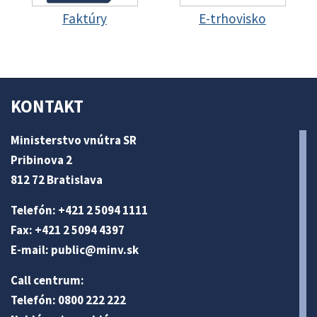
Faktúry
E-trhovisko
KONTAKT
Ministerstvo vnútra SR
Pribinova 2
812 72 Bratislava
Telefón: +421 2 5094 1111
Fax: +421 2 5094 4397
E-mail:
public@minv
.sk
Call centrum:
Telefón: 0800 222 222