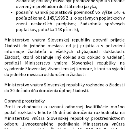
žiadateľa; doklady musia byť predložené spolu s úradne
overeným prekladom do štátneho jazyka,
podaním vzniká poplatková povinnosť vo výške 140 €
podľa zákona č. 145/1995 Z. z. o správnych poplatkoch v
znení neskorších predpisov, Sadzobník správnych
poplatkov, položka 148 písm. k),
Ministerstvo vnútra Slovenskej republiky potvrdí prijatie
žiadosti do jedného mesiaca od jej prijatia a v potvrdení
informuje žiadateľa o všetkých chýbajúcich dokladoch.
Žiadosť, ktorá obsahuje iný doklad ako doklad o vzdelaní,
predloží Ministerstvo vnútra Slovenskej republiky na
vyjadrenie Slovenskej živnostenskej komore, ktorá sa vyjadrí
do jedného mesiaca od doručenia žiadosti.
Ministerstvo vnútra Slovenskej republiky rozhodne o žiadosti
do 30 dní odo dňa doručenia úplnej žiadosti.
Opravné prostriedky
Proti rozhodnutiu o uznaní odbornej kvalifikácie možno
podať rozklad v lehote 15 dní od doručenia rozhodnutia na
Ministerstvo vnútra Slovenskej republiky prostredníctvom
odboru živnostenského podnikania Ministerstva vnútra