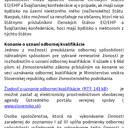
EÚ/EHP a Švajčiarskej konfederácie aj v prípade, ak majú svoje
bydlisko na území niektorého iného (nečlenského) štátu.
Naopak, táto možnosť sa nevzťahuje na občanov, ktorí nie sú
štátnymi príslušníkmi členských štátov EÚ/EHP a
Švajčiarskej konfederácie, hoci majú bydlisko v niektorom z
týchto štátov.
Konanie o uznaní odbornej kvalifikácie
Jednou z možností preukázania odbornej spôsobilosti
náhradným spôsobom pre vybrané remeselné živnosti je
rozhodnutím o uznaní odbornej kvalifikácie. V súlade s § 66d
písm. e) živnostenského zákona príslušným na konanie vo
veci uznávania odbornej kvalifikácie je Ministerstvo vnútra
Slovenskej republiky, odbor živnostenského podnikania.
Žiadosť o uznanie odbornej kvalifikácie (RTF, 143 kB)
je
možné zaslať aj elektronicky prostredníctvom všeobecnej
agendy Ústredného portálu verejnej správy (
www.slovensko.sk
).
Osoba spoločenstva, ktorá na vykonávanie činnosti
zaradenej do zoznamov I až III spĺňa podmienky odbornej
spôsobilosti vyžadované na vykonávanie tejto činnosti v