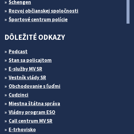
Schengen
Rozvoj občianskej spoločnosti
Športové centrum polície
DÔLEŽITÉ ODKAZY
Podcast
Stan sa policajtom
E-služby MV SR
Vestník vlády SR
Obchodovanie s ľuďmi
Cudzinci
Miestna štátna správa
Vládny program ESO
Call centrum MV SR
E-trhovisko