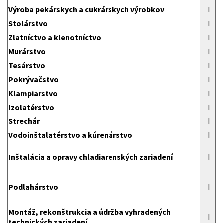
Výroba pekárskych a cukrárskych výrobkov
I
Stolárstvo
I
Zlatníctvo a klenotníctvo
I
Murárstvo
I
Tesárstvo
I
Pokrývačstvo
I
Klampiarstvo
I
Izolatérstvo
I
Strechár
I
Vodoinštalatérstvo a kúrenárstvo
I
Inštalácia a opravy chladiarenských zariadení
I
Podlahárstvo
I
Montáž, rekonštrukcia a údržba vyhradených
I
technických zariadení