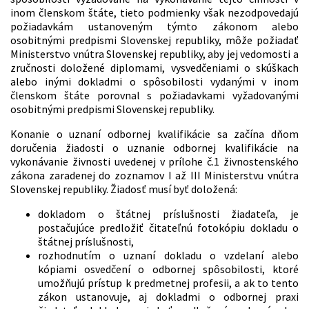
inom členskom štáte, tieto podmienky však nezodpovedajú
požiadavkám ustanoveným týmto zákonom alebo
osobitnými predpismi Slovenskej republiky, môže požiadať
Ministerstvo vnútra Slovenskej republiky, aby jej vedomosti a
zručnosti doložené diplomami, vysvedčeniami o skúškach
alebo inými dokladmi o spôsobilosti vydanými v inom
členskom štáte porovnal s požiadavkami vyžadovanými
osobitnými predpismi Slovenskej republiky.
Konanie o uznaní odbornej kvalifikácie sa začína dňom
doručenia žiadosti o uznanie odbornej kvalifikácie na
vykonávanie živnosti uvedenej v prílohe č.1 živnostenského
zákona zaradenej do zoznamov I až III Ministerstvu vnútra
Slovenskej republiky. Žiadosť musí byť doložená:
dokladom o štátnej príslušnosti žiadateľa, je
postačujúce predložiť čitateľnú fotokópiu dokladu o
štátnej príslušnosti,
rozhodnutím o uznaní dokladu o vzdelaní alebo
kópiami osvedčení o odbornej spôsobilosti, ktoré
umožňujú prístup k predmetnej profesii, a ak to tento
zákon ustanovuje, aj dokladmi o odbornej praxi