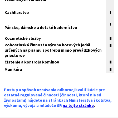
Kachliarstvo
I
I
Pánske, dámske a detské kaderníctvo
Kozmetické služby
III
Pohostinská činnosť a výroba hotových jedál
III
určených na priamu spotrebu mimo prevádzkových
priestorov
Čistenie a kontrola komínov
III
Manikúra
III
Postup a spôsob uznávania odbornej kvalifikácie pre
ostatné regulované činnosti (činnosti, ktoré nie sú
živnosťami) nájdete na stránkach Ministerstva školstva,
výskumu, vývoja a mládeže SR
na tejto stránke
.