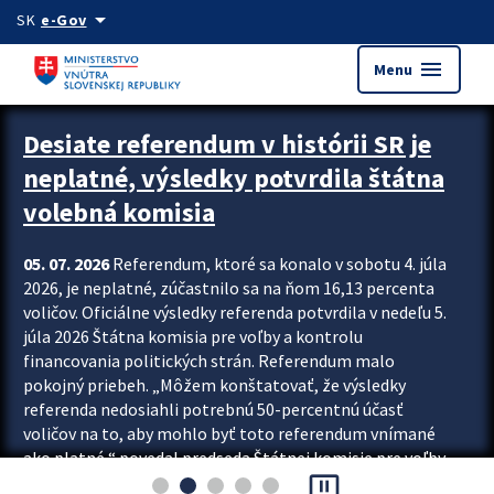
Preskocit na hlavný obsah
arrow_drop_down
SK
e-Gov
menu
Menu
Zastavit automatický posun upútavok
Desiate referendum v histórii SR je
neplatné, výsledky potvrdila štátna
volebná komisia
05. 07. 2026
Referendum, ktoré sa konalo v sobotu 4. júla
2026, je neplatné, zúčastnilo sa na ňom 16,13 percenta
voličov. Oficiálne výsledky referenda potvrdila v nedeľu 5.
júla 2026 Štátna komisia pre voľby a kontrolu
financovania politických strán. Referendum malo
pokojný priebeh. „Môžem konštatovať, že výsledky
referenda nedosiahli potrebnú 50-percentnú účasť
voličov na to, aby mohlo byť toto referendum vnímané
ako platné,“ povedal predseda Štátnej komisie pre voľby
pause_presentation
a kontrolu financovania politických...