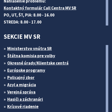
Nahlásenie problému:
Kontaktný formulár Call Centra MV SR
PO, UT, ŠT, PIA: 8.00 - 16.00
STREDA: 8.00 - 17.00
SEKCIE MV SR
Ministerstvo vnútra SR
Štátna komisia pre volby
Okresné úrady/Klientske centrá
Európske programy
Policajný zbor
Azyl a migrácia
Verejná správa
Hasiči a záchranári
Krízové riadenie