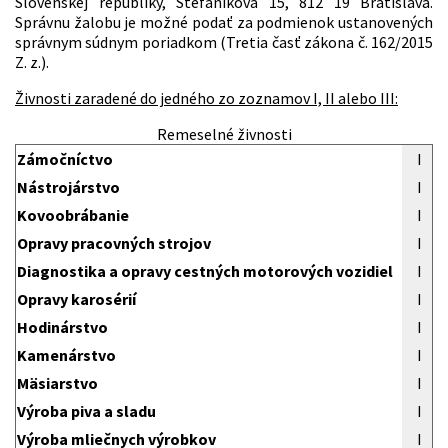
Slovenskej republiky, Štefániková 15, 812 19 Bratislava.
Správnu žalobu je možné podať za podmienok ustanovených
správnym súdnym poriadkom (Tretia časť zákona č. 162/2015
Z. z.).
Živnosti zaradené do jedného zo zoznamov I, II alebo III:
Remeselné živnosti
Zámočníctvo
I
Nástrojárstvo
I
Kovoobrábanie
I
Opravy pracovných strojov
I
Diagnostika a opravy cestných motorových vozidiel
I
Opravy karosérií
I
Hodinárstvo
I
Kamenárstvo
I
Mäsiarstvo
I
Výroba piva a sladu
I
Výroba mliečnych výrobkov
I