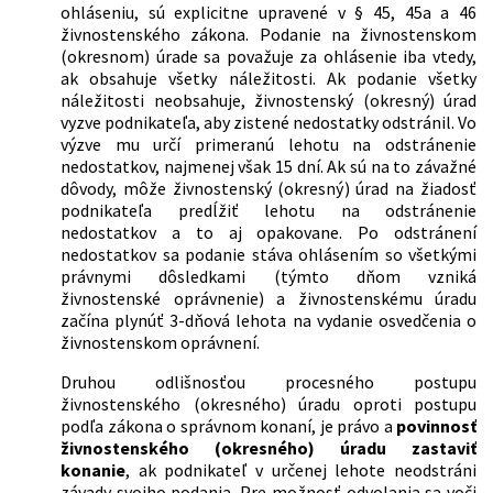
ohláseniu, sú explicitne upravené v § 45, 45a a 46
živnostenského zákona. Podanie na živnostenskom
(okresnom) úrade sa považuje za ohlásenie iba vtedy,
ak obsahuje všetky náležitosti. Ak podanie všetky
náležitosti neobsahuje, živnostenský (okresný) úrad
vyzve podnikateľa, aby zistené nedostatky odstránil. Vo
výzve mu určí primeranú lehotu na odstránenie
nedostatkov, najmenej však 15 dní. Ak sú na to závažné
dôvody, môže živnostenský (okresný) úrad na žiadosť
podnikateľa predĺžiť lehotu na odstránenie
nedostatkov a to aj opakovane. Po odstránení
nedostatkov sa podanie stáva ohlásením so všetkými
právnymi dôsledkami (týmto dňom vzniká
živnostenské oprávnenie) a živnostenskému úradu
začína plynúť 3-dňová lehota na vydanie osvedčenia o
živnostenskom oprávnení.
Druhou odlišnosťou procesného postupu
živnostenského (okresného) úradu oproti postupu
podľa zákona o správnom konaní, je právo a
povinnosť
živnostenského (okresného) úradu zastaviť
konanie
, ak podnikateľ v určenej lehote neodstráni
závady svojho podania. Pre možnosť odvolania sa voči