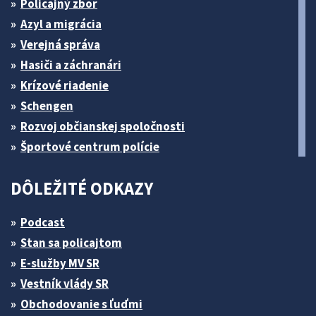
Policajný zbor
Azyl a migrácia
Verejná správa
Hasiči a záchranári
Krízové riadenie
Schengen
Rozvoj občianskej spoločnosti
Športové centrum polície
DÔLEŽITÉ ODKAZY
Podcast
Stan sa policajtom
E-služby MV SR
Vestník vlády SR
Obchodovanie s ľuďmi