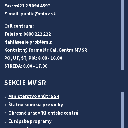
Fax: +421 2 5094 4397
E-mail:
public@minv
.sk
Call centrum:
Telefón: 0800 222 222
Nahlásenie problému:
Kontaktný formulár Call Centra MV SR
PO, UT, ŠT, PIA: 8.00 - 16.00
STREDA: 8.00 - 17.00
SEKCIE MV SR
Ministerstvo vnútra SR
Štátna komisia pre volby
Okresné úrady/Klientske centrá
Európske programy