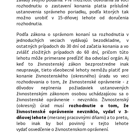
rozhodnutiu o zastavení konania platia príslušné
ustanovenia správneho poriadku, podľa ktorých tak
možno urobiť v 15-dňovej lehote od doručenia
rozhodnutia.
Podľa zákona o správnom konaní sa rozhodnutia v
jednoduchých veciach vydávajú bezodkladne, v
ostatných prípadoch do 30 dní od začatia konania a vo
zvlášť zložitých prípadoch do 60 dní, pričom túto
lehotu môže primerane predĺžiť iba odvolací orgán. Aj
keď to živnostenský zákon bezprostredne inak
neupravuje, tieto všeobecné lehoty nemôžu platiť pre
konanie živnostenského (okresného) úradu vo veci
rozhodovania o tom, že živnostenské oprávnenie - z
dôvodov neplnenia požiadaviek ustanovených
živnostenským zákonom osobou uchádzajúcou sa o
živnostenské oprávnenie - nevzniklo. Živnostenský
(okresný) úrad musí
rozhodnutie o tom, že
živnostenské oprávnenie nevzniklo, vydať v 3-
dňovej lehote
(meranej pracovnými dňami) a to preto,
lebo inak by bol povinný v tejto lehote
vydať osvedčenie o živnostenskom oprávnení.