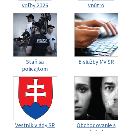
voľby 2026
vnútro
Staň sa
E-služby MV SR
policajtom
Vestník vlády SR
Obchodovanie s