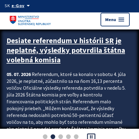
Preskocit na hlavný obsah
arrow_drop_down
SK
e-Gov
menu
Menu
Zastavit automatický posun upútavok
Desiate referendum v histórii SR je
neplatné, výsledky potvrdila štátna
volebná komisia
05. 07. 2026
Referendum, ktoré sa konalo v sobotu 4. júla
2026, je neplatné, zúčastnilo sa na ňom 16,13 percenta
voličov. Oficiálne výsledky referenda potvrdila v nedeľu 5.
júla 2026 Štátna komisia pre voľby a kontrolu
financovania politických strán. Referendum malo
pokojný priebeh. „Môžem konštatovať, že výsledky
referenda nedosiahli potrebnú 50-percentnú účasť
voličov na to, aby mohlo byť toto referendum vnímané
ako platné,“ povedal predseda Štátnej komisie pre voľby
pause_presentation
a kontrolu financovania politických...