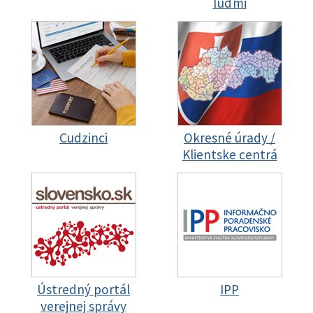
ľuďmi
Cudzinci
Okresné úrady /
Klientske centrá
Ústredný portál
IPP
verejnej správy