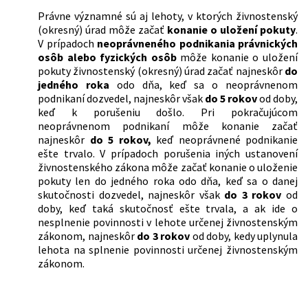
Právne významné sú aj lehoty, v ktorých živnostenský
(okresný) úrad môže začať
konanie o uložení pokuty
.
V prípadoch
neoprávneného podnikania právnických
osôb alebo fyzických osôb
môže konanie o uložení
pokuty živnostenský (okresný) úrad začať najneskôr
do
jedného roka
odo dňa, keď sa o neoprávnenom
podnikaní dozvedel, najneskôr však
do 5 rokov
od doby,
keď k porušeniu došlo. Pri pokračujúcom
neoprávnenom podnikaní môže konanie začať
najneskôr
do 5 rokov,
keď neoprávnené podnikanie
ešte trvalo. V prípadoch porušenia iných ustanovení
živnostenského zákona môže začať konanie o uloženie
pokuty len do jedného roka odo dňa, keď sa o danej
skutočnosti dozvedel, najneskôr však
do 3 rokov
od
doby, keď taká skutočnosť ešte trvala, a ak ide o
nesplnenie povinnosti v lehote určenej živnostenským
zákonom, najneskôr
do 3 rokov
od doby, kedy uplynula
lehota na splnenie povinnosti určenej živnostenským
zákonom.