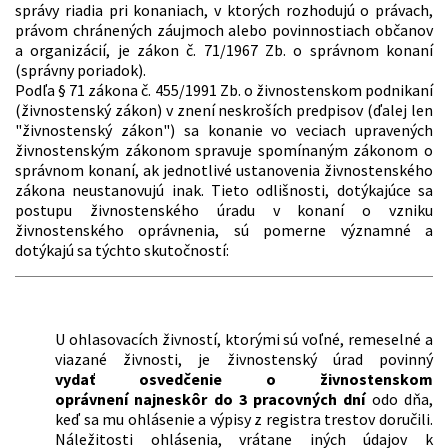
správy riadia pri konaniach, v ktorých rozhodujú o právach,
právom chránených záujmoch alebo povinnostiach občanov
a organizácií, je zákon č. 71/1967 Zb. o správnom konaní
(správny poriadok).
Podľa § 71 zákona č. 455/1991 Zb. o živnostenskom podnikaní
(živnostenský zákon) v znení neskroších predpisov (ďalej len
"živnostenský zákon") sa konanie vo veciach upravených
živnostenským zákonom spravuje spomínaným zákonom o
správnom konaní, ak jednotlivé ustanovenia živnostenského
zákona neustanovujú inak. Tieto odlišnosti, dotýkajúce sa
postupu živnostenského úradu v konaní o vzniku
živnostenského oprávnenia, sú pomerne významné a
dotýkajú sa týchto skutočností:
U ohlasovacích živností, ktorými sú voľné, remeselné a
viazané živnosti, je živnostenský úrad povinný
vydať osvedčenie o živnostenskom
oprávnení najneskôr do 3 pracovných dní
odo dňa,
keď sa mu ohlásenie a výpisy z registra trestov doručili.
Náležitosti ohlásenia, vrátane iných údajov k