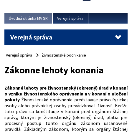
Viac
Úvodná stránka MV SR
Verejná správa
Verejná správa
Verejná správa
Živnostenské podnikanie
Zákonne lehoty konania
Zákonné lehoty pre živnostenský (okresný) úrad v konaní
o vzniku živnostenského oprávnenia a v konaní o uložení
pokuty
Živnostenské oprávnenie predstavuje právo fyzickej
osoby alebo právnickej osoby prevádzkovať živnosť. Keďže
toto právo sa konštituuje v konaní pred orgánom štátnej
správy, ktorým je živnostenský (okresný) úrad, platia pre
procesný postup tohto orgánu zákonom ustanovené
pravidlá. Základným zákonom, ktorým sa orgány štátnej