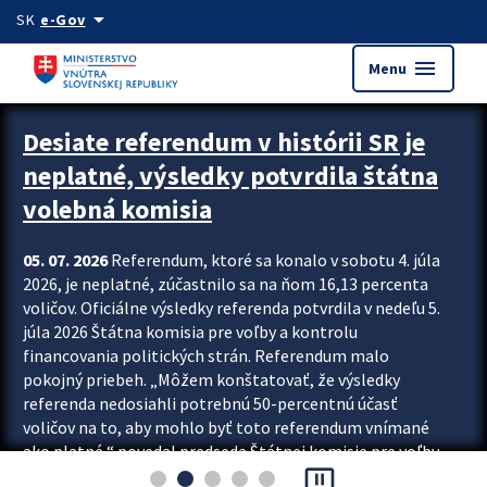
Preskocit na hlavný obsah
arrow_drop_down
SK
e-Gov
menu
Menu
Zastavit automatický posun upútavok
Desiate referendum v histórii SR je
neplatné, výsledky potvrdila štátna
volebná komisia
05. 07. 2026
Referendum, ktoré sa konalo v sobotu 4. júla
2026, je neplatné, zúčastnilo sa na ňom 16,13 percenta
voličov. Oficiálne výsledky referenda potvrdila v nedeľu 5.
júla 2026 Štátna komisia pre voľby a kontrolu
financovania politických strán. Referendum malo
pokojný priebeh. „Môžem konštatovať, že výsledky
referenda nedosiahli potrebnú 50-percentnú účasť
voličov na to, aby mohlo byť toto referendum vnímané
ako platné,“ povedal predseda Štátnej komisie pre voľby
pause_presentation
a kontrolu financovania politických...