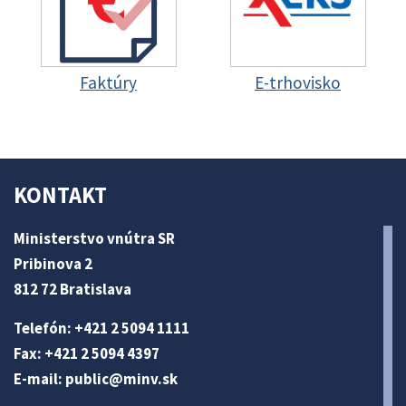
Faktúry
E-trhovisko
KONTAKT
Ministerstvo vnútra SR
Pribinova 2
812 72 Bratislava
Telefón: +421 2 5094 1111
Fax: +421 2 5094 4397
E-mail:
public@minv
.sk