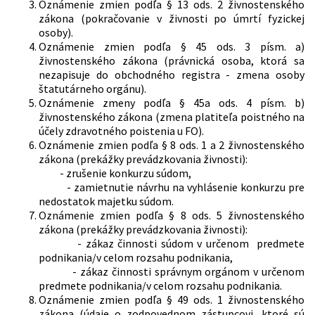
Oznámenie zmien podľa § 13 ods. 2 živnostenského
zákona (pokračovanie v živnosti po úmrtí fyzickej
osoby).
Oznámenie zmien podľa § 45 ods. 3 písm. a)
živnostenského zákona (právnická osoba, ktorá sa
nezapisuje do obchodného registra - zmena osoby
štatutárneho orgánu).
Oznámenie zmeny podľa § 45a ods. 4 písm. b)
živnostenského zákona (zmena platiteľa poistného na
účely zdravotného poistenia u FO).
Oznámenie zmien podľa § 8 ods. 1 a 2 živnostenského
zákona (prekážky prevádzkovania živnosti):
- zrušenie konkurzu súdom,
- zamietnutie návrhu na vyhlásenie konkurzu pre
nedostatok majetku súdom.
Oznámenie zmien podľa § 8 ods. 5 živnostenského
zákona (prekážky prevádzkovania živnosti):
- zákaz činnosti súdom v určenom predmete
podnikania/v celom rozsahu podnikania,
- zákaz činnosti správnym orgánom v určenom
predmete podnikania/v celom rozsahu podnikania.
Oznámenie zmien podľa § 49 ods. 1 živnostenského
zákona (údaje o zodpovednom zástupcovi, ktoré sú