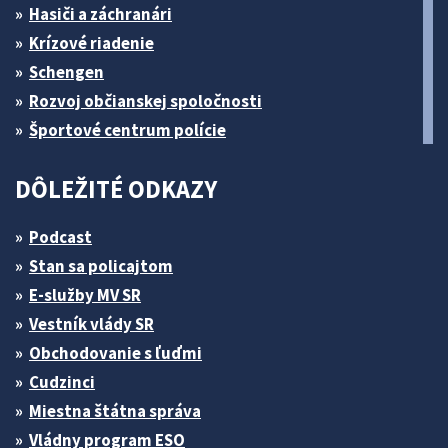
Hasiči a záchranári
Krízové riadenie
Schengen
Rozvoj občianskej spoločnosti
Športové centrum polície
DÔLEŽITÉ ODKAZY
Podcast
Stan sa policajtom
E-služby MV SR
Vestník vlády SR
Obchodovanie s ľuďmi
Cudzinci
Miestna štátna správa
Vládny program ESO