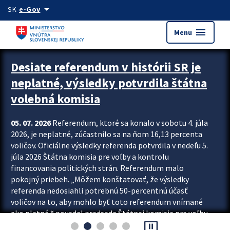
Preskocit na hlavný obsah
arrow_drop_down
SK
e-Gov
menu
Menu
Zastavit automatický posun upútavok
Desiate referendum v histórii SR je
neplatné, výsledky potvrdila štátna
volebná komisia
05. 07. 2026
Referendum, ktoré sa konalo v sobotu 4. júla
2026, je neplatné, zúčastnilo sa na ňom 16,13 percenta
voličov. Oficiálne výsledky referenda potvrdila v nedeľu 5.
júla 2026 Štátna komisia pre voľby a kontrolu
financovania politických strán. Referendum malo
pokojný priebeh. „Môžem konštatovať, že výsledky
referenda nedosiahli potrebnú 50-percentnú účasť
voličov na to, aby mohlo byť toto referendum vnímané
ako platné,“ povedal predseda Štátnej komisie pre voľby
pause_presentation
a kontrolu financovania politických...