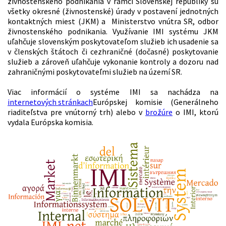
živnostenského podnikania v rámci Slovenskej republiky sú
všetky okresné (živnostenské) úrady v postavení jednotných
kontaktných miest (JKM) a Ministerstvo vnútra SR, odbor
živnostenského podnikania. Využívanie IMI systému JKM
uľahčuje slovenským poskytovateľom služieb ich usadenie sa
v členských štátoch či cezhraničné (dočasné) poskytovanie
služieb a zároveň uľahčuje vykonanie kontroly a dozoru nad
zahraničnými poskytovateľmi služieb na území SR.
Viac informácií o systéme IMI sa nachádza na
internetových stránkach
Európskej komisie (Generálneho
riaditeľstva pre vnútorný trh) alebo v
brožúre
o IMI, ktorú
vydala Európska komisia.