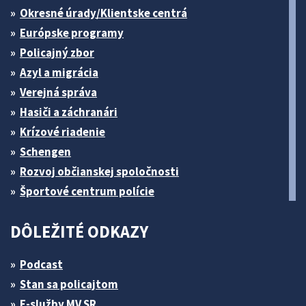
Okresné úrady/Klientske centrá
Európske programy
Policajný zbor
Azyl a migrácia
Verejná správa
Hasiči a záchranári
Krízové riadenie
Schengen
Rozvoj občianskej spoločnosti
Športové centrum polície
DÔLEŽITÉ ODKAZY
Podcast
Stan sa policajtom
E-služby MV SR