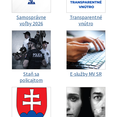
Samosprávne
Transparentné
voľby 2026
vnútro
Staň sa
E-služby MV SR
policajtom