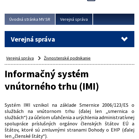
Viac
Úvodná stránka MV SR
Verejná správa
Verejná správa
Verejná správa
Živnostenské podnikanie
Informačný systém
vnútorného trhu (IMI)
Systém IMI vznikol na základe Smernice 2006/123/ES o
službách na vnútornom trhu (ďalej len „smernica o
službách“) za účelom uľahčenia a urýchlenia administratívnej
spolupráce príslušných orgánov členských štátov EÚ a
štátov, ktoré sú zmluvnými stranami Dohody o EHP (ďalej
len „členské štáty“).