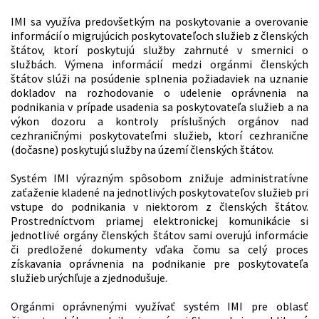
IMI sa využíva predovšetkým na poskytovanie a overovanie
informácií o migrujúcich poskytovateľoch služieb z členských
štátov, ktorí poskytujú služby zahrnuté v smernici o
službách. Výmena informácií medzi orgánmi členských
štátov slúži na posúdenie splnenia požiadaviek na uznanie
dokladov na rozhodovanie o udelenie oprávnenia na
podnikania v prípade usadenia sa poskytovateľa služieb a na
výkon dozoru a kontroly príslušných orgánov nad
cezhraničnými poskytovateľmi služieb, ktorí cezhranične
(dočasne) poskytujú služby na území členských štátov.
Systém IMI výrazným spôsobom znižuje administratívne
zaťaženie kladené na jednotlivých poskytovateľov služieb pri
vstupe do podnikania v niektorom z členských štátov.
Prostredníctvom priamej elektronickej komunikácie si
jednotlivé orgány členských štátov sami overujú informácie
či predložené dokumenty vďaka čomu sa celý proces
získavania oprávnenia na podnikanie pre poskytovateľa
služieb urýchľuje a zjednodušuje.
Orgánmi oprávnenými využívať systém IMI pre oblasť