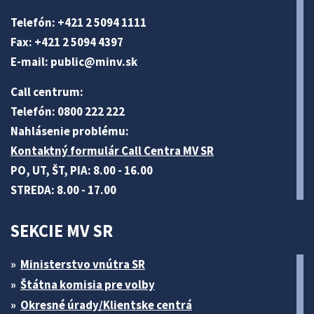
Telefón: +421 2 5094 1111
Fax: +421 2 5094 4397
E-mail:
public@minv
.sk
Call centrum:
Telefón: 0800 222 222
Nahlásenie problému:
Kontaktný formulár Call Centra MV SR
PO, UT, ŠT, PIA: 8.00 - 16.00
STREDA: 8.00 - 17.00
SEKCIE MV SR
Ministerstvo vnútra SR
Štátna komisia pre volby
Okresné úrady/Klientske centrá