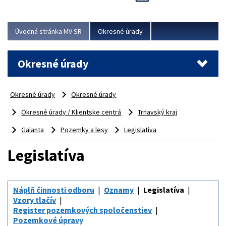
Novinky predstavili na...
Viac
Úvodná stránka MV SR
Okresné úrady
Okresné úrady
Okresné úrady
Okresné úrady
Okresné úrady / Klientske centrá
Trnavský kraj
Galanta
Pozemky a lesy
Legislatíva
Legislatíva
Náplň činnosti odboru
Oznamy
Legislatíva
Vzory tlačív
Register pozemkových spoločenstiev
Pozemkové úpravy