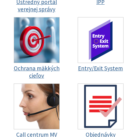
Ústredný portál
IPP
verejnej správy
Ochrana mäkkých
Entry/Exit System
cieľov
Call centrum MV
Objednávky