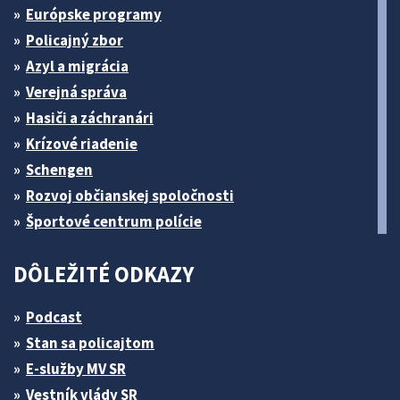
Európske programy
Policajný zbor
Azyl a migrácia
Verejná správa
Hasiči a záchranári
Krízové riadenie
Schengen
Rozvoj občianskej spoločnosti
Športové centrum polície
DÔLEŽITÉ ODKAZY
Podcast
Stan sa policajtom
E-služby MV SR
Vestník vlády SR