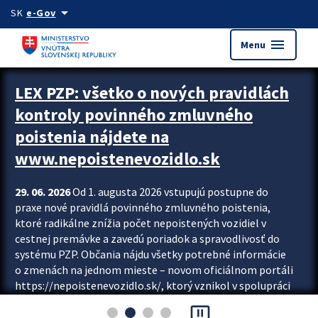
Preskocit na hlavný obsah
arrow_drop_down
SK
e-Gov
menu
Menu
Zastavit automatický posun upútavok
LEX PZP: všetko o nových pravidlách
kontroly povinného zmluvného
poistenia nájdete na
www.nepoistenevozidlo.sk
29. 06. 2026
Od 1. augusta 2026 vstupujú postupne do
praxe nové pravidlá povinného zmluvného poistenia,
ktoré radikálne znížia počet nepoistených vozidiel v
cestnej premávke a zavedú poriadok a spravodlivosť do
systému PZP. Občania nájdu všetky potrebné informácie
o zmenách na jednom mieste – novom oficiálnom portáli
https://nepoistenevozidlo.sk/, ktorý vznikol v spolupráci
Slovenskej kancelárie poisťovateľov (SKP), Slovenskej
pause_presentation
asociácie poisťovní (SLASPO) a Ministerstva vnútra SR.