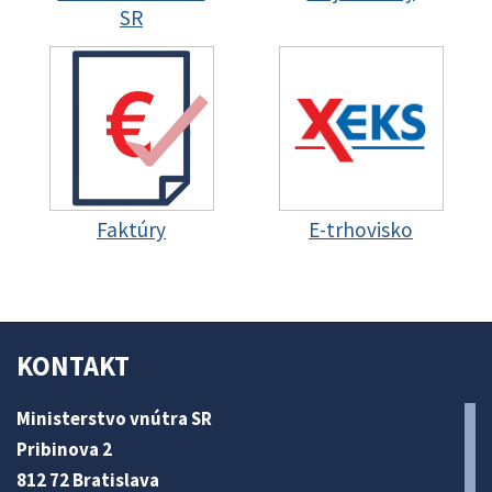
SR
Faktúry
E-trhovisko
KONTAKT
Ministerstvo vnútra SR
Pribinova 2
812 72 Bratislava