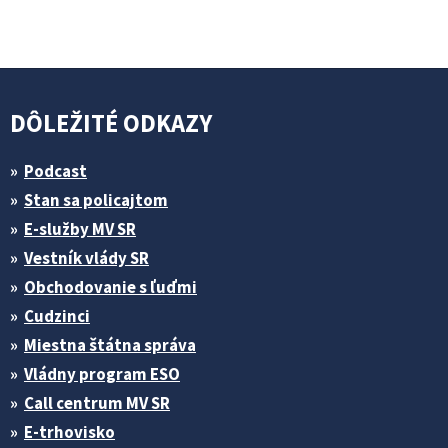
DÔLEŽITÉ ODKAZY
Podcast
Stan sa policajtom
E-služby MV SR
Vestník vlády SR
Obchodovanie s ľuďmi
Cudzinci
Miestna štátna správa
Vládny program ESO
Call centrum MV SR
E-trhovisko