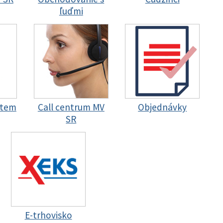
ľuďmi
stem
Call centrum MV
Objednávky
SR
E-trhovisko