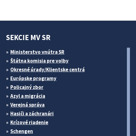
SEKCIE MV SR
Ministerstvo vnútra SR
Štátna komisia pre volby
Okresné úrady/Klientske centrá
Európske programy
Policajný zbor
Azyl a migrácia
Verejná správa
Hasiči a záchranári
Krízové riadenie
Schengen