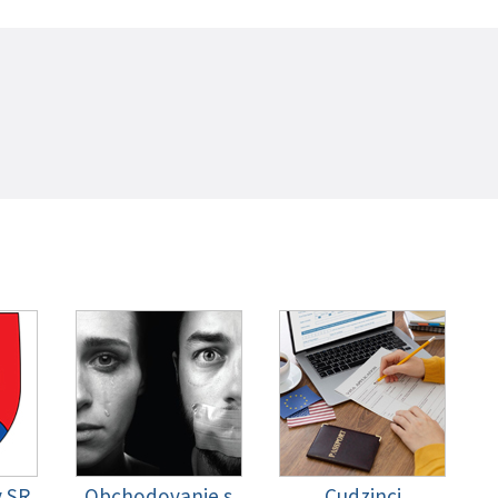
y SR
Obchodovanie s
Cudzinci