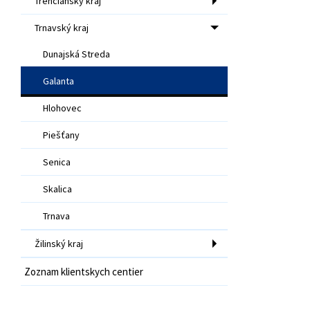
Trenčiansky kraj
Trnavský kraj
Dunajská Streda
Galanta
Hlohovec
Piešťany
Senica
Skalica
Trnava
Žilinský kraj
Zoznam klientskych centier