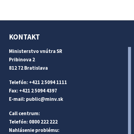
KONTAKT
Ministerstvo vnútra SR
Pribinova 2
812 72 Bratislava
Telefón: +421 2 5094 1111
Fax: +421 2 5094 4397
E-mail:
public@minv
.sk
Call centrum:
Telefón: 0800 222 222
Nahlásenie problému: