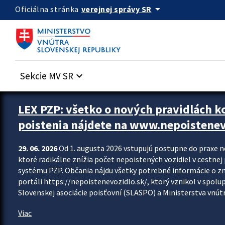
Preskocit na hlavný obsah
arrow_drop_down
verejnej správy SR
Oficiálna stránka
Sekcie MV SR
keyboard_arrow_down
Zastavit automatický posun upútavok
LEX PZP: všetko o nových pravidlách 
poistenia nájdete na www.nepoistenev
29. 06. 2026
Od 1. augusta 2026 vstupujú postupne do praxe 
ktoré radikálne znížia počet nepoistených vozidiel v cestne
systému PZP. Občania nájdu všetky potrebné informácie o 
portáli https://nepoistenevozidlo.sk/, ktorý vznikol v spolu
Slovenskej asociácie poisťovní (SLASPO) a Ministerstva vnútra
Viac