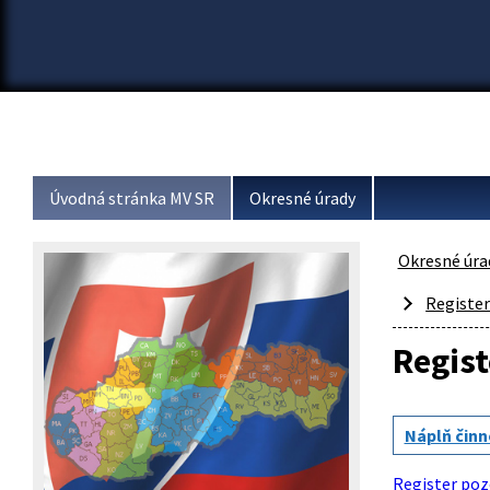
Úvodná stránka MV SR
Okresné úrady
Okresné úra
Registe
Regis
Náplň činn
Register poz