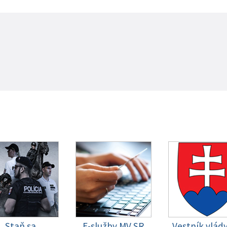
Staň sa
E-služby MV SR
Vestník vlád