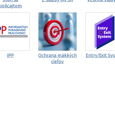
policajtom
IPP
Ochrana mäkkých
Entry/Exit Sy
cieľov