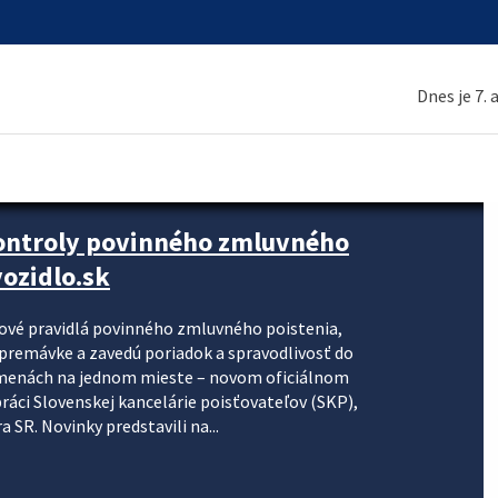
Dnes je 7.
kontroly povinného zmluvného
ozidlo.sk
nové pravidlá povinného zmluvného poistenia,
j premávke a zavedú poriadok a spravodlivosť do
zmenách na jednom mieste – novom oficiálnom
práci Slovenskej kancelárie poisťovateľov (SKP),
 SR. Novinky predstavili na...