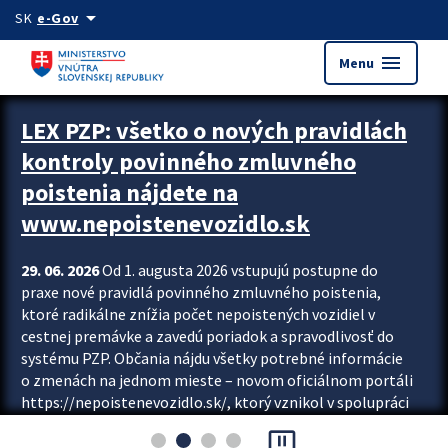
Preskocit na hlavný obsah
arrow_drop_down
SK
e-Gov
menu
Menu
Zastavit automatický posun upútavok
LEX PZP: všetko o nových pravidlách
kontroly povinného zmluvného
poistenia nájdete na
www.nepoistenevozidlo.sk
29. 06. 2026
Od 1. augusta 2026 vstupujú postupne do
praxe nové pravidlá povinného zmluvného poistenia,
ktoré radikálne znížia počet nepoistených vozidiel v
cestnej premávke a zavedú poriadok a spravodlivosť do
systému PZP. Občania nájdu všetky potrebné informácie
o zmenách na jednom mieste – novom oficiálnom portáli
https://nepoistenevozidlo.sk/, ktorý vznikol v spolupráci
Slovenskej kancelárie poisťovateľov (SKP), Slovenskej
pause_presentation
asociácie poisťovní (SLASPO) a Ministerstva vnútra SR.