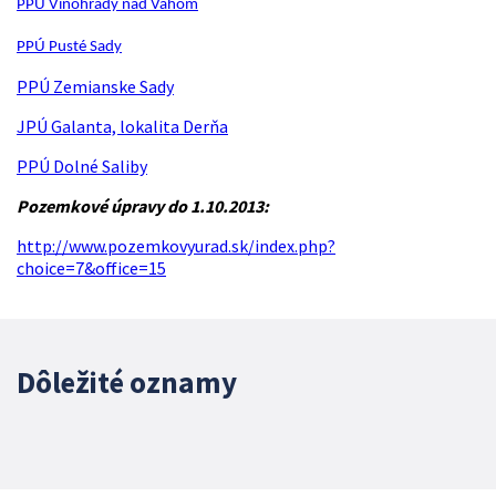
PPÚ Vinohrady nad Váhom
PPÚ Pusté Sady
PPÚ Zemianske Sady
JPÚ Galanta, lokalita Derňa
PPÚ Dolné Saliby
Pozemkové úpravy do 1.10.2013:
http://www.pozemkovyurad.sk/index.php?
choice=7&office=15
Dôležité oznamy