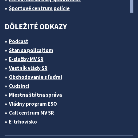
Športové centrum polície
DÔLEŽITÉ ODKAZY
Podcast
Stan sa policajtom
E-služby MV SR
Vestník vlády SR
Obchodovanie s ľuďmi
Cudzinci
Miestna štátna správa
Vládny program ESO
Call centrum MV SR
E-trhovisko