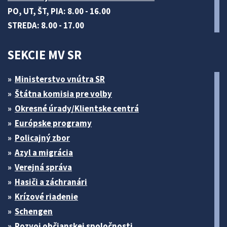
PO, UT, ŠT, PIA: 8.00 - 16.00
STREDA: 8.00 - 17.00
SEKCIE MV SR
Ministerstvo vnútra SR
Štátna komisia pre volby
Okresné úrady/Klientske centrá
Európske programy
Policajný zbor
Azyl a migrácia
Verejná správa
Hasiči a záchranári
Krízové riadenie
Schengen
Rozvoj občianskej spoločnosti