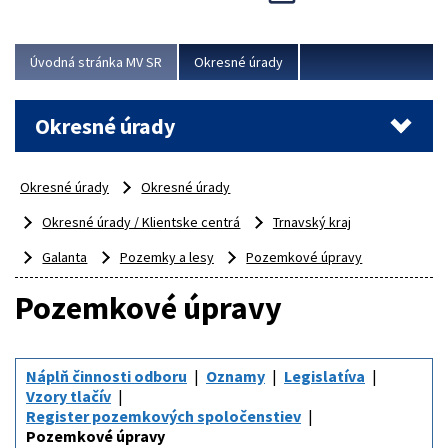
Novinky predstavili na...
Viac
Úvodná stránka MV SR
Okresné úrady
Okresné úrady
Okresné úrady
Okresné úrady
Okresné úrady / Klientske centrá
Trnavský kraj
Galanta
Pozemky a lesy
Pozemkové úpravy
Pozemkové úpravy
Náplň činnosti odboru
Oznamy
Legislatíva
Vzory tlačív
Register pozemkových spoločenstiev
Pozemkové úpravy