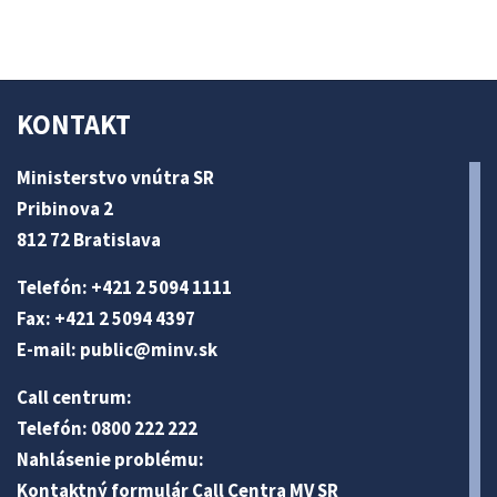
KONTAKT
Ministerstvo vnútra SR
Pribinova 2
812 72 Bratislava
Telefón: +421 2 5094 1111
Fax: +421 2 5094 4397
E-mail:
public@minv
.sk
Call centrum:
Telefón: 0800 222 222
Nahlásenie problému:
Kontaktný formulár Call Centra MV SR