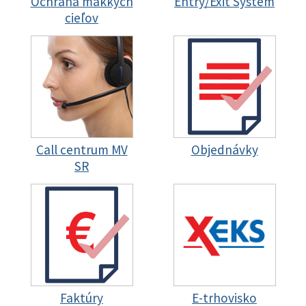
Ochrana mäkkých
Entry/Exit System
cieľov
Call centrum MV
Objednávky
SR
Faktúry
E-trhovisko