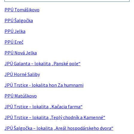
PPÚ Tomášikovo
PPÚ Šalgočka
PPÚ Jelka
PPÚ Ereč
PPÚ Nová Jelka
JPÚ Galanta – lokalita „Panské pole“
JPÚ Horné Saliby
JPÚ Trstice - lokalita hon Za humnami
PPÚ Matúškovo
JPÚ Trstice – lokalita „Kačacia farma“
JPÚ Trstice – lokalita „Teplý chodník a Kamenné“
JPÚ Šalgočka – lokalita „Areál hospodárskeho dvora“