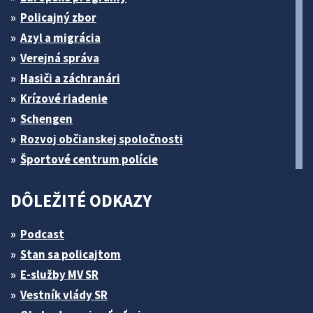
Policajný zbor
Azyl a migrácia
Verejná správa
Hasiči a záchranári
Krízové riadenie
Schengen
Rozvoj občianskej spoločnosti
Športové centrum polície
DÔLEŽITÉ ODKAZY
Podcast
Stan sa policajtom
E-služby MV SR
Vestník vlády SR