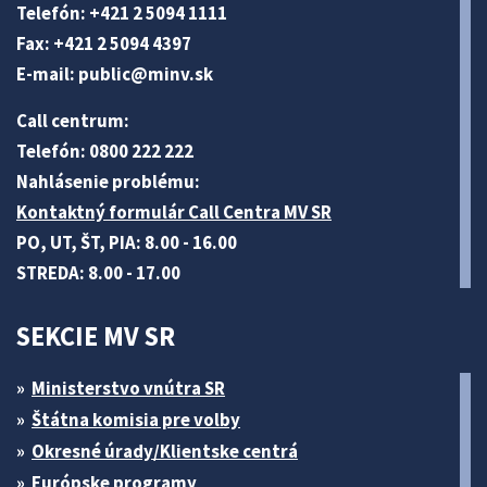
Telefón: +421 2 5094 1111
Fax: +421 2 5094 4397
E-mail:
public@minv
.sk
Call centrum:
Telefón: 0800 222 222
Nahlásenie problému:
Kontaktný formulár Call Centra MV SR
PO, UT, ŠT, PIA: 8.00 - 16.00
STREDA: 8.00 - 17.00
SEKCIE MV SR
Ministerstvo vnútra SR
Štátna komisia pre volby
Okresné úrady/Klientske centrá
Európske programy