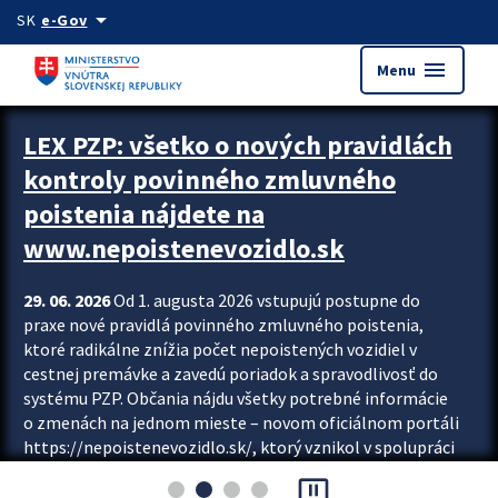
Preskocit na hlavný obsah
arrow_drop_down
SK
e-Gov
menu
Menu
Zastavit automatický posun upútavok
LEX PZP: všetko o nových pravidlách
kontroly povinného zmluvného
poistenia nájdete na
www.nepoistenevozidlo.sk
29. 06. 2026
Od 1. augusta 2026 vstupujú postupne do
praxe nové pravidlá povinného zmluvného poistenia,
ktoré radikálne znížia počet nepoistených vozidiel v
cestnej premávke a zavedú poriadok a spravodlivosť do
systému PZP. Občania nájdu všetky potrebné informácie
o zmenách na jednom mieste – novom oficiálnom portáli
https://nepoistenevozidlo.sk/, ktorý vznikol v spolupráci
Slovenskej kancelárie poisťovateľov (SKP), Slovenskej
pause_presentation
asociácie poisťovní (SLASPO) a Ministerstva vnútra SR.