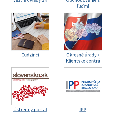
Vestník vlády SR
Obchodovanie s
ľuďmi
Cudzinci
Okresné úrady /
Klientske centrá
Ústredný portál
IPP