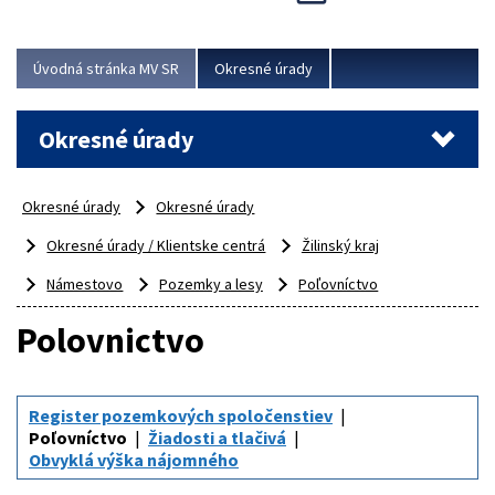
Novinky predstavili na...
Viac
Úvodná stránka MV SR
Okresné úrady
Okresné úrady
Okresné úrady
Okresné úrady
Okresné úrady / Klientske centrá
Žilinský kraj
Námestovo
Pozemky a lesy
Poľovníctvo
Polovnictvo
Register pozemkových spoločenstiev
Poľovníctvo
Žiadosti a tlačivá
Obvyklá výška nájomného