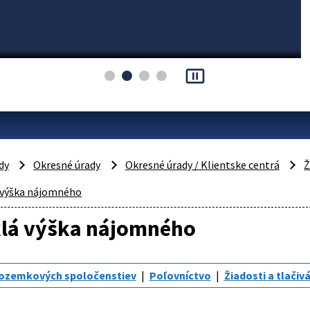
pause_presentation
dy
Okresné úrady
Okresné úrady / Klientske centrá
Ž
 výška nájomného
lá výška nájomného
pozemkových spoločenstiev
Poľovníctvo
Žiadosti a tlačiv