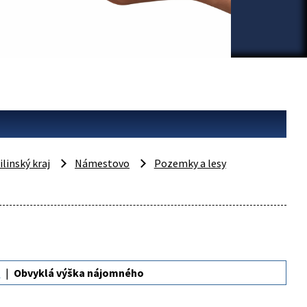
ilinský kraj
Námestovo
Pozemky a lesy
á
Obvyklá výška nájomného