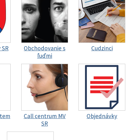
y SR
Obchodovanie s
Cudzinci
ľuďmi
stem
Call centrum MV
Objednávky
SR