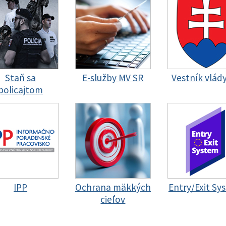
Staň sa
E-služby MV SR
Vestník vlád
policajtom
IPP
Ochrana mäkkých
Entry/Exit Sy
cieľov