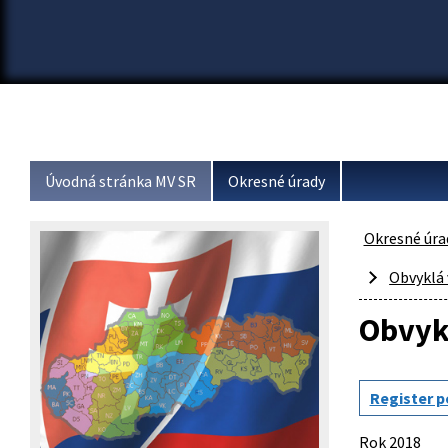
Úvodná stránka MV SR
Okresné úrady
Okresné úra
Obvyklá
Obvyk
Register 
Rok 2018