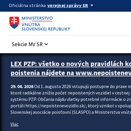
Preskocit na hlavný obsah
arrow_drop_down
verejnej správy SR
Oficiálna stránka
Sekcie MV SR
keyboard_arrow_down
Zastavit automatický posun upútavok
LEX PZP: všetko o nových pravidlách 
poistenia nájdete na www.nepoistenev
29. 06. 2026
Od 1. augusta 2026 vstupujú postupne do praxe 
ktoré radikálne znížia počet nepoistených vozidiel v cestne
systému PZP. Občania nájdu všetky potrebné informácie o 
portáli https://nepoistenevozidlo.sk/, ktorý vznikol v spolu
Slovenskej asociácie poisťovní (SLASPO) a Ministerstva vnútra
Viac