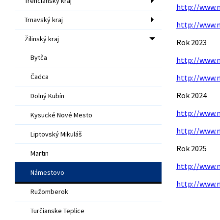
Trenčiansky kraj
http://www.
Trnavský kraj
http://www.
Žilinský kraj
Rok 2023
Bytča
http://www.
Čadca
http://www.
Rok 2024
Dolný Kubín
http://www.
Kysucké Nové Mesto
http://www.
Liptovský Mikuláš
Rok 2025
Martin
http://www.
Námestovo
http://www.
Ružomberok
Turčianske Teplice