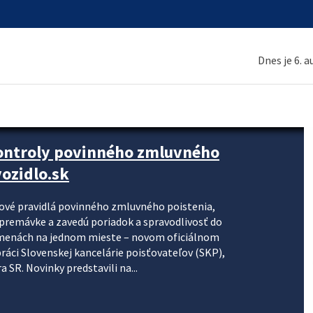
Dnes je 6. 
kontroly povinného zmluvného
ozidlo.sk
nové pravidlá povinného zmluvného poistenia,
j premávke a zavedú poriadok a spravodlivosť do
zmenách na jednom mieste – novom oficiálnom
práci Slovenskej kancelárie poisťovateľov (SKP),
 SR. Novinky predstavili na...