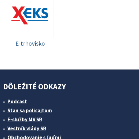
E-trhovisko
DÔLEŽITÉ ODKAZY
Podcast
Stan sa policajtom
E-služby MV SR
Vestník vlády SR
Obchodovanie s ľuďmi